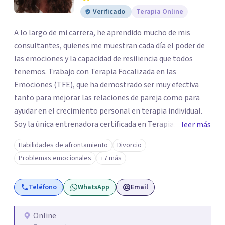
Verificado
Terapia Online
A lo largo de mi carrera, he aprendido mucho de mis
consultantes, quienes me muestran cada día el poder de
las emociones y la capacidad de resiliencia que todos
tenemos. Trabajo con Terapia Focalizada en las
Emociones (TFE), que ha demostrado ser muy efectiva
tanto para mejorar las relaciones de pareja como para
ayudar en el crecimiento personal en terapia individual.
Soy la única entrenadora certificada en Terapia
leer más
Focalizada en las Emociones (TFE) en España, además de
Habilidades de afrontamiento
Divorcio
supervisora y terapeuta certificada. La TFE ha
Problemas emocionales
+7 más
demostrado una mejora significativa en las relaciones,
con un 70-75% de éxito y felicidad duradera. Este enfoque
Teléfono
WhatsApp
Email
también transforma la vida en terapia individual,
ofreciendo nuevas herramientas para el bienestar
emocional. Desde que me gradué en Psicología en 2002,
Online