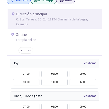
Teléfono
WhatsApp
Email
constantemente formándome, al terminar mis masters
en "Igualdad y Género" y "Psicología Jurídica" abrí mi
Centro de Psicología Vilmar y me dediqué a hacer terapia
Dirección principal
C. Sta. Teresa, 15, 2c, 18194 Churriana de la Vega,
y a realizar peritaciones. Todo ello compaginado con la
Granada
realización de colaboraciones y proyectos como
programas de estimulación en residencias de adultos;
Online
terapias en Residencias de Adultos con Discapacidad
Terapia online
Intelectual y problemas de conducta; programas para
+1 más
drogodependientes y talleres para poblaciones
específicas en ayuntamientos; y terapias para mujeres
Hoy
Más horas
víctimas de VG
07:00
08:00
09:00
10:00
11:00
12:00
Lunes, 10 de agosto
Más horas
07:00
08:00
09:00