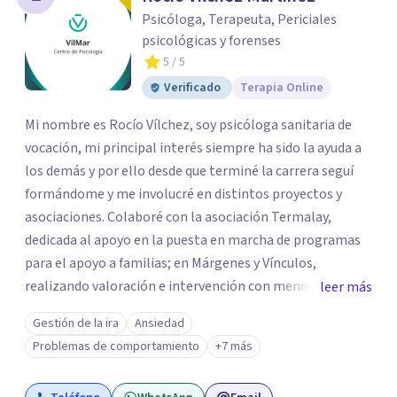
Psicóloga, Terapeuta, Periciales
psicológicas y forenses
5
/ 5
Verificado
Terapia Online
Mi nombre es Rocío Vílchez, soy psicóloga sanitaria de
vocación, mi principal interés siempre ha sido la ayuda a
los demás y por ello desde que terminé la carrera seguí
formándome y me involucré en distintos proyectos y
asociaciones. Colaboré con la asociación Termalay,
dedicada al apoyo en la puesta en marcha de programas
para el apoyo a familias; en Márgenes y Vínculos,
realizando valoración e intervención con menores; en el
leer más
Centro penitenciario de Alhaurín de la Torre,
Gestión de la ira
Ansiedad
colaborando en una investigación para detectar las
Problemas de comportamiento
+7 más
semejanzas entre los hombres condenados por violencia
de género y condenados por violación... A pesar de estar