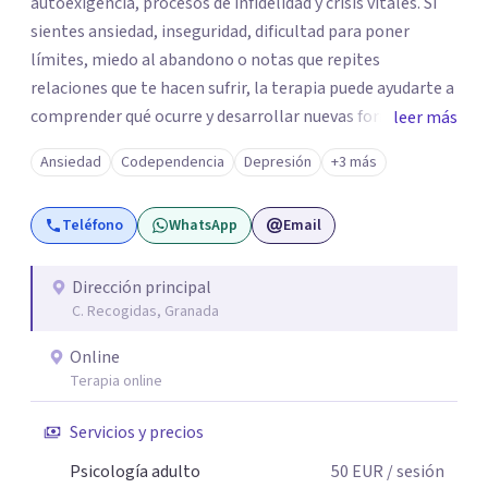
autoexigencia, procesos de infidelidad y crisis vitales. Si
sientes ansiedad, inseguridad, dificultad para poner
límites, miedo al abandono o notas que repites
relaciones que te hacen sufrir, la terapia puede ayudarte a
comprender qué ocurre y desarrollar nuevas formas de
leer más
relacionarte contigo y con los demás. Mi enfoque es
Ansiedad
Codependencia
Depresión
+3 más
cercano, práctico y basado en la evidencia científica.
Trabajo con herramientas que te permitan comprender
Teléfono
WhatsApp
Email
el origen de tus dificultades y, al mismo tiempo, aprender
estrategias para gestionar las emociones, mejorar la
autoestima y recuperar el equilibrio emocional. En
Dirección principal
C. Recogidas, Granada
consulta encontrarás un espacio seguro donde poder
expresarte sin miedo a ser juzgado/a. Mi objetivo es
Online
acompañarte para que ganes autonomía, confianza y
Terapia online
bienestar, de manera que no dependas de la terapia más
tiempo del necesario. Atiendo tanto de forma presencial
Servicios y precios
en Granada como mediante terapia online.
Psicología adulto
50
EUR
/ sesión