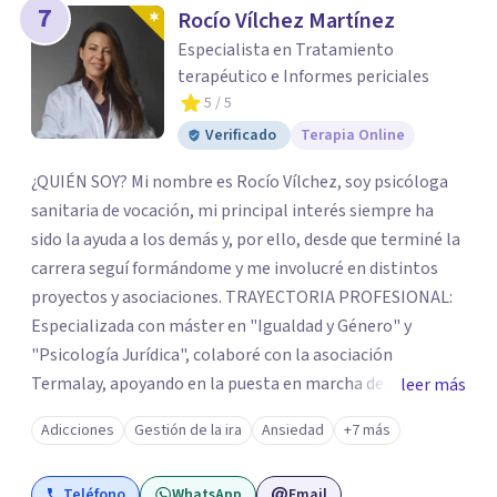
7
Rocío Vílchez Martínez
Especialista en Tratamiento
terapéutico e Informes periciales
5
/ 5
Verificado
Terapia Online
¿QUIÉN SOY? Mi nombre es Rocío Vílchez, soy psicóloga
sanitaria de vocación, mi principal interés siempre ha
sido la ayuda a los demás y, por ello, desde que terminé la
carrera seguí formándome y me involucré en distintos
proyectos y asociaciones. TRAYECTORIA PROFESIONAL:
Especializada con máster en "Igualdad y Género" y
"Psicología Jurídica", colaboré con la asociación
Termalay, apoyando en la puesta en marcha de
leer más
programas para el apoyo a familias; en Márgenes y
Adicciones
Gestión de la ira
Ansiedad
+7 más
Vínculos, valoración e intervención con menores; en el
Centro penitenciario de Alhaurín de la Torre,
Teléfono
WhatsApp
Email