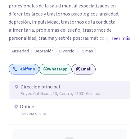
profesionales de la salud mental especializados en
diferentes áreas y trastornos psicológicos: ansiedad,
depresión, impulsividad, trastornos de la conducta
alimentaria, problemas del sueño, trastornos de
personalidad, trauma y estrés postraumático, psicología
leer más
infantil y juvenil, terapia de pareja, psicología jurídica,
Ansiedad
Depresión
Divorcio
+5 más
psiquiatría, neuropsicología, entre otros. PsicoAbreu
dispone de un equipo de especialistas formados en una
Teléfono
WhatsApp
Email
amplia variedad de técnicas y orientaciones psicológicas,
como la terapia cognitivo-conductual, psicoanálisis,
hipnosis regresiva, terapia analítico-funcional, terapia de
Dirección principal
Reyes Católicos, 13, Centro, 18001 Granada
aceptación y compromiso, terapia sistémica o
mindfulness, entre otras.
Online
Terapia online