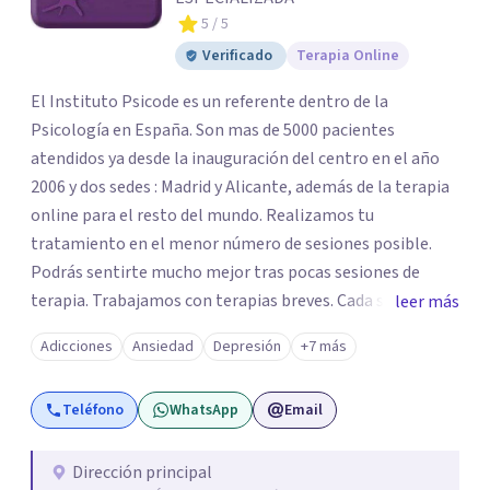
5
/ 5
Verificado
Terapia Online
El Instituto Psicode es un referente dentro de la
Psicología en España. Son mas de 5000 pacientes
atendidos ya desde la inauguración del centro en el año
2006 y dos sedes : Madrid y Alicante, además de la terapia
online para el resto del mundo. Realizamos tu
tratamiento en el menor número de sesiones posible.
Podrás sentirte mucho mejor tras pocas sesiones de
terapia. Trabajamos con terapias breves. Cada sesión de
leer más
terapia te resultará de utilidad y te ayudará a conseguir
Adicciones
Ansiedad
Depresión
+7 más
tus objetivos. Entre nuestras especialidades destaca la
terapia de pareja y sexual, así como el tratamiento de
Teléfono
WhatsApp
Email
problemas emocionales, obsesiones, ansiedad , estrés,
duelos, insomnio y depresión, entre otros. Contamos
además con un servicio de hipnosis regresiva para el
Dirección principal