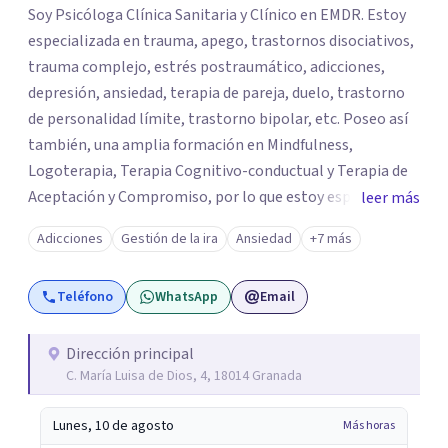
Soy Psicóloga Clínica Sanitaria y Clínico en EMDR. Estoy
especializada en trauma, apego, trastornos disociativos,
trauma complejo, estrés postraumático, adicciones,
depresión, ansiedad, terapia de pareja, duelo, trastorno
de personalidad límite, trastorno bipolar, etc. Poseo así
también, una amplia formación en Mindfulness,
Logoterapia, Terapia Cognitivo-conductual y Terapia de
Aceptación y Compromiso, por lo que estoy especializada
leer más
en educación emocional, gestión de la ira, problemas
Adicciones
Gestión de la ira
Ansiedad
+7 más
relacionales, vacío existencial y autoestima. Trabajo
desde veinte años, tanto de forma presencial (Granada),
Teléfono
WhatsApp
Email
como online.
Dirección principal
C. María Luisa de Dios, 4, 18014 Granada
Lunes, 10 de agosto
Más horas