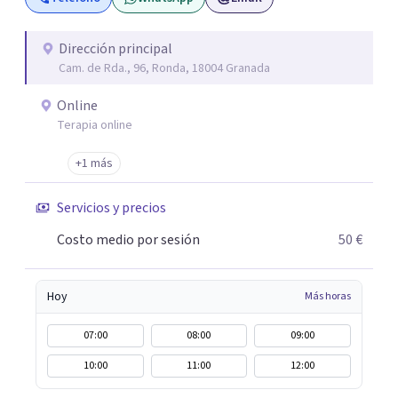
investigación sobre hombres condenados por violencia
de género y condenados por violación, terapias en
Residencias de Adultos con Discapacidad Intelectual y
Dirección principal
Cam. de Rda., 96, Ronda, 18004 Granada
Problemas de Conducta, terapias para mujeres víctimas
de VG... 10 AÑOS EJERCIENDO EN: -Depresión -
Online
Autoestima -Ansiedad -Ataques de pánico -Fobias -
Terapia online
Pensamientos negativos -Crisis existenciales -
Habilidades sociales -Relaciones familiares -Pareja -
+1 más
Habilidades de comunicación -Terapia para el divorcio -
Servicios y precios
Dependencia emocional -Celos -Inteligencia emocional -
Agresividad -Ira -Control de impulsos -Informes
Costo medio por sesión
50 €
Periciales/para procedimientos judiciales -
Asesoramiento judicial
Hoy
Más horas
07:00
08:00
09:00
10:00
11:00
12:00