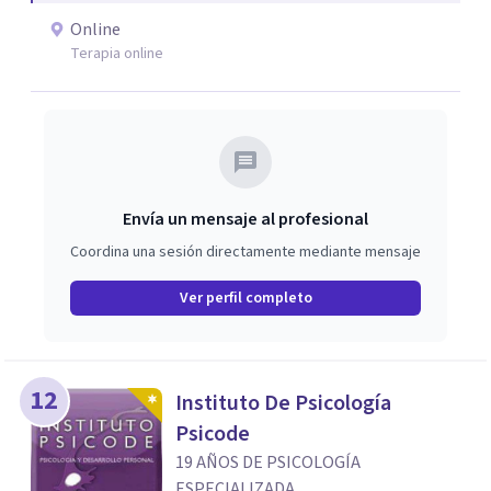
acompañamiento psicológico infantil. El enfoque es
Online
respetuoso, humano y orientado a generar un espacio de
Terapia online
confianza desde el primer contacto. El centro ofrece una
primera orientación gratuita para ayudar a dar el primer
paso y valorar el tipo de acompañamiento más adecuado
en cada caso.
Envía un mensaje al profesional
Coordina una sesión directamente mediante mensaje
Ver perfil completo
12
Instituto De Psicología
Psicode
19 AÑOS DE PSICOLOGÍA
ESPECIALIZADA