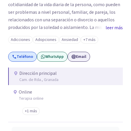
cotidianidad de la vida diaria de la persona, como pueden
ser problemas a nivel personal, familiar, de pareja, los
relacionados con una separación o divorcio o aquellos
producidos por la soledad o aislamiento. La misión es
leer más
abordar las relaciones humanas, intentando mejorar la
Adicciones
Adopciones
Ansiedad
+7 más
calidad de vida y el bienestar de las personas mediante
una intervención tanto de manera individual como
Teléfono
WhatsApp
Email
grupal.
Dirección principal
Cam. de Rda., Granada
Online
Terapia online
+1 más