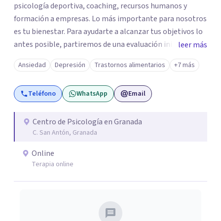
psicología deportiva, coaching, recursos humanos y
formación a empresas. Lo más importante para nosotros
es tu bienestar. Para ayudarte a alcanzar tus objetivos lo
antes posible, partiremos de una evaluación inicial y
leer más
estableceremos la terapia más adecuada para ti.
Ansiedad
Depresión
Trastornos alimentarios
+7 más
Trabajaremos desde la psicología cognitiva conductual,
la terapia de aceptación y compromiso, o incluiremos
Teléfono
WhatsApp
Email
herramientas de coaching, para trabajar la situación y los
síntomas que nos presentes.
Centro de Psicología en Granada
C. San Antón, Granada
Online
Terapia online