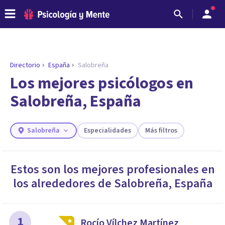
Directorio
España
Salobreña
ENCONTRAR MI TERAPEUTA
¿Necesitas ayuda para encontrar el
Los mejores psicólogos en
psicólogo adecuado?
Salobreña, España
Responde a unas breves preguntas y te ofreceremos
los profesionales que más se ajustan a tus
necesidades.
Salobreña
Especialidades
Más filtros
Responder cuestionario
Estos son los mejores profesionales en
los alrededores de
Salobreña
,
España
1
Rocío Vílchez Martínez