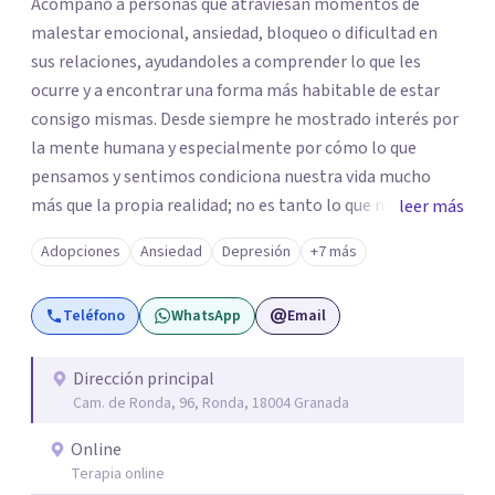
Acompaño a personas que atraviesan momentos de
malestar emocional, ansiedad, bloqueo o dificultad en
sus relaciones, ayudandoles a comprender lo que les
ocurre y a encontrar una forma más habitable de estar
consigo mismas. Desde siempre he mostrado interés por
la mente humana y especialmente por cómo lo que
pensamos y sentimos condiciona nuestra vida mucho
más que la propia realidad; no es tanto lo que nos pueda
leer más
suceder sino cómo lo vivimos. Por eso, mi trabajo parte
Adopciones
Ansiedad
Depresión
+7 más
de la escucha de la experiencia subjetiva de cada persona.
Entiendo la terapia como un espacio de
Teléfono
WhatsApp
Email
acompañamiento donde poder dar sentido a lo que
ocurre, abrir nuevas perspectivas y facilitar cambios que
permitan vivir con mayor equilibrio y bienestar.
Dirección principal
Cam. de Ronda, 96, Ronda, 18004 Granada
Online
Terapia online