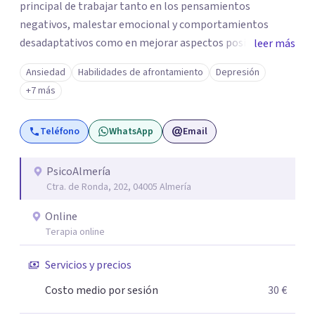
principal de trabajar tanto en los pensamientos
negativos, malestar emocional y comportamientos
desadaptativos como en mejorar aspectos positivos,
leer más
habilidades y desarrollo personal. ¡Tus objetivos son los
Ansiedad
Habilidades de afrontamiento
Depresión
míos y juntos los alcanzaremos!. Mi objetivo principal es
+7 más
que consigas el bienestar y equilibrio que buscas, siendo
consciente de que cada persona es diferente y por ello
Teléfono
WhatsApp
Email
inicialmente realizaremos una adecuada evaluación para
conseguir un tratamiento individualizado y
personalizado. Utilizo diferentes técnicas psicológicas
PsicoAlmería
Ctra. de Ronda, 202, 04005 Almería
aunque mi especialidad es la hipnosis clínica, como
técnica útil en las terapias psicológicas aumentando su
Online
eficacia, reduciendo el tiempo de tratamiento y
Terapia online
consiguiendo cambios positivos desde la primera sesión.
¿Tienes dudas de cómo enfocaré tu problema o situación?
Servicios y precios
Contáctame y te informaré con mucho gusto. Es el
Costo medio por sesión
30 €
momento de dar el paso a una nueva etapa en tu vida.