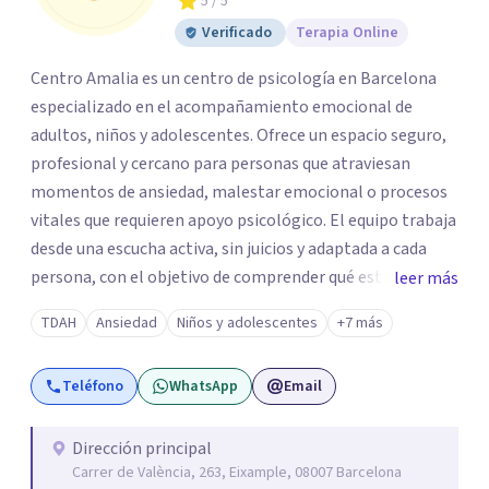
5
/ 5
Verificado
Terapia Online
Centro Amalia es un centro de psicología en Barcelona
especializado en el acompañamiento emocional de
adultos, niños y adolescentes. Ofrece un espacio seguro,
profesional y cercano para personas que atraviesan
momentos de ansiedad, malestar emocional o procesos
vitales que requieren apoyo psicológico. El equipo trabaja
desde una escucha activa, sin juicios y adaptada a cada
persona, con el objetivo de comprender qué está
leer más
ocurriendo y facilitar herramientas para avanzar con
TDAH
Ansiedad
Niños y adolescentes
+7 más
mayor equilibrio y bienestar. La intervención se realiza en
un entorno confidencial y tranquilo, cuidando el ritmo y
Teléfono
WhatsApp
Email
las necesidades de cada proceso terapéutico. En Centro
Amalia atienden dificultades como la ansiedad, el duelo,
el trauma, la depresión y otros retos emocionales, así
Dirección principal
Carrer de València, 263, Eixample, 08007 Barcelona
como procesos de crecimiento personal y