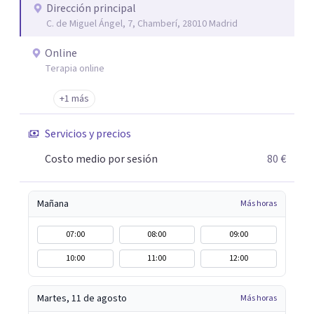
además con un servicio de hipnosis regresiva para el
Dirección principal
C. de Miguel Ángel, 7, Chamberí, 28010 Madrid
trabajo de "Terapia del Alma".
Online
Terapia online
+1 más
Servicios y precios
Costo medio por sesión
80 €
Mañana
Más horas
07:00
08:00
09:00
10:00
11:00
12:00
Martes, 11 de agosto
Más horas