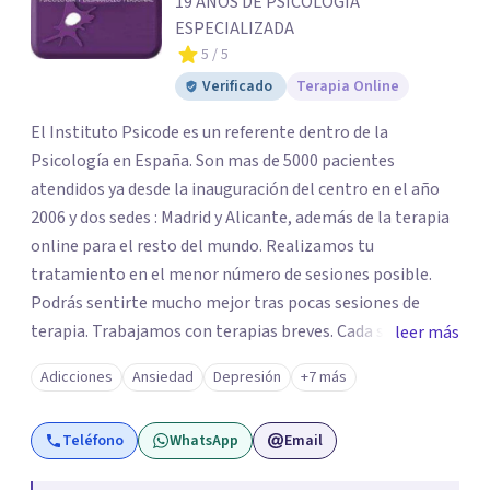
19 AÑOS DE PSICOLOGÍA
ESPECIALIZADA
5
/ 5
Verificado
Terapia Online
El Instituto Psicode es un referente dentro de la
Psicología en España. Son mas de 5000 pacientes
atendidos ya desde la inauguración del centro en el año
2006 y dos sedes : Madrid y Alicante, además de la terapia
online para el resto del mundo. Realizamos tu
tratamiento en el menor número de sesiones posible.
Podrás sentirte mucho mejor tras pocas sesiones de
terapia. Trabajamos con terapias breves. Cada sesión de
leer más
terapia te resultará de utilidad y te ayudará a conseguir
Adicciones
Ansiedad
Depresión
+7 más
tus objetivos. Entre nuestras especialidades destaca la
terapia de pareja y sexual, así como el tratamiento de
Teléfono
WhatsApp
Email
problemas emocionales, obsesiones, ansiedad , estrés,
duelos, insomnio y depresión, entre otros. Contamos