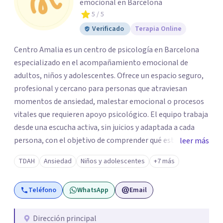
emocional en Barcelona
5
/ 5
Verificado
Terapia Online
Centro Amalia es un centro de psicología en Barcelona
especializado en el acompañamiento emocional de
adultos, niños y adolescentes. Ofrece un espacio seguro,
profesional y cercano para personas que atraviesan
momentos de ansiedad, malestar emocional o procesos
vitales que requieren apoyo psicológico. El equipo trabaja
desde una escucha activa, sin juicios y adaptada a cada
persona, con el objetivo de comprender qué está
leer más
ocurriendo y facilitar herramientas para avanzar con
TDAH
Ansiedad
Niños y adolescentes
+7 más
mayor equilibrio y bienestar. La intervención se realiza en
un entorno confidencial y tranquilo, cuidando el ritmo y
Teléfono
WhatsApp
Email
las necesidades de cada proceso terapéutico. En Centro
Amalia atienden dificultades como la ansiedad, el duelo,
el trauma, la depresión y otros retos emocionales, así
Dirección principal