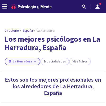
Directorio
España
La Herradura
ENCONTRAR MI TERAPEUTA
¿Necesitas ayuda para encontrar el
Los mejores psicólogos en La
psicólogo adecuado?
Herradura, España
Responde a unas breves preguntas y te ofreceremos
los profesionales que más se ajustan a tus
necesidades.
La Herradura
Especialidades
Más filtros
Responder cuestionario
Estos son los mejores profesionales en
los alrededores de
La Herradura
,
España