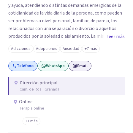
y ayuda, atendiendo distintas demandas emergidas de la
cotidianidad de la vida diaria de la persona, como pueden
ser problemas a nivel personal, familiar, de pareja, los
relacionados con una separación o divorcio o aquellos
producidos por la soledad o aislamiento. La misión es
leer más
abordar las relaciones humanas, intentando mejorar la
Adicciones
Adopciones
Ansiedad
+7 más
calidad de vida y el bienestar de las personas mediante
una intervención tanto de manera individual como
Teléfono
WhatsApp
Email
grupal.
Dirección principal
Cam. de Rda., Granada
Online
Terapia online
+1 más