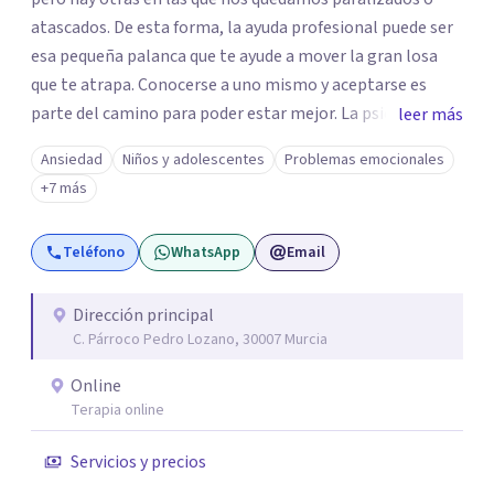
atascados. De esta forma, la ayuda profesional puede ser
esa pequeña palanca que te ayude a mover la gran losa
que te atrapa. Conocerse a uno mismo y aceptarse es
parte del camino para poder estar mejor. La psicoterapia
leer más
es una forma de colaboración en donde diálogo, además
Ansiedad
Niños y adolescentes
Problemas emocionales
de la confianza y el apoyo, es el camino para poder
+7 más
identificar qué es lo que sucede, qué sentido tiene y cuales
son los pasos para el cambio. Además, creo que los
Teléfono
WhatsApp
Email
verdaderos cambios tienen que partir de uno mismo y mi
idea es poder acompañarte para que puedas tomar
aquellas decisiones en tu vida que te puedan llevar a estar
Dirección principal
C. Párroco Pedro Lozano, 30007 Murcia
mejor con lo que piensas y con lo que haces.
Online
Terapia online
Servicios y precios