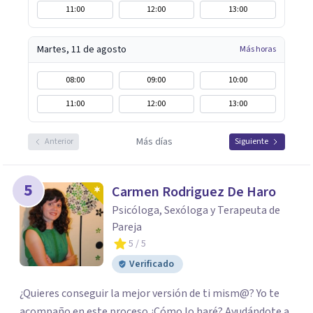
11:00
12:00
13:00
Martes, 11 de agosto
Más horas
08:00
09:00
10:00
11:00
12:00
13:00
Más días
Anterior
Siguiente
5
Carmen Rodriguez De Haro
Psicóloga, Sexóloga y Terapeuta de
Pareja
5
/ 5
Verificado
¿Quieres conseguir la mejor versión de ti mism@? Yo te
acompaño en este proceso ¿Cómo lo haré? Ayudándote a