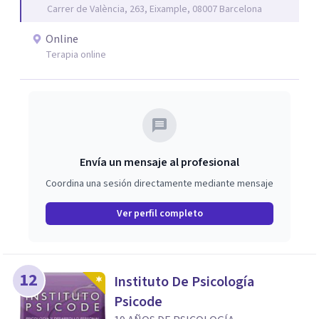
Carrer de València, 263, Eixample, 08007 Barcelona
como procesos de crecimiento personal y
acompañamiento psicológico infantil. El enfoque es
Online
respetuoso, humano y orientado a generar un espacio de
Terapia online
confianza desde el primer contacto. El centro ofrece una
primera orientación gratuita para ayudar a dar el primer
paso y valorar el tipo de acompañamiento más adecuado
en cada caso.
Envía un mensaje al profesional
Coordina una sesión directamente mediante mensaje
Ver perfil completo
12
Instituto De Psicología
Psicode