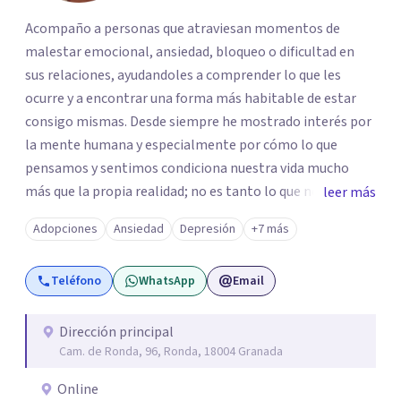
Acompaño a personas que atraviesan momentos de
malestar emocional, ansiedad, bloqueo o dificultad en
sus relaciones, ayudandoles a comprender lo que les
ocurre y a encontrar una forma más habitable de estar
consigo mismas. Desde siempre he mostrado interés por
la mente humana y especialmente por cómo lo que
pensamos y sentimos condiciona nuestra vida mucho
más que la propia realidad; no es tanto lo que nos pueda
leer más
suceder sino cómo lo vivimos. Por eso, mi trabajo parte
Adopciones
Ansiedad
Depresión
+7 más
de la escucha de la experiencia subjetiva de cada persona.
Entiendo la terapia como un espacio de
Teléfono
WhatsApp
Email
acompañamiento donde poder dar sentido a lo que
ocurre, abrir nuevas perspectivas y facilitar cambios que
permitan vivir con mayor equilibrio y bienestar.
Dirección principal
Cam. de Ronda, 96, Ronda, 18004 Granada
Online