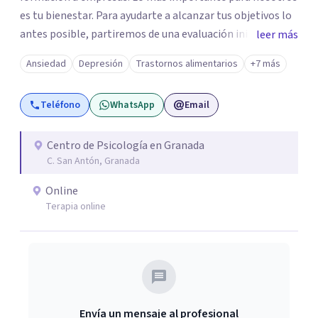
es tu bienestar. Para ayudarte a alcanzar tus objetivos lo
antes posible, partiremos de una evaluación inicial y
leer más
estableceremos la terapia más adecuada para ti.
Ansiedad
Depresión
Trastornos alimentarios
+7 más
Trabajaremos desde la psicología cognitiva conductual,
la terapia de aceptación y compromiso, o incluiremos
Teléfono
WhatsApp
Email
herramientas de coaching, para trabajar la situación y los
síntomas que nos presentes.
Centro de Psicología en Granada
C. San Antón, Granada
Online
Terapia online
Envía un mensaje al profesional