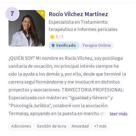
7
Rocío Vílchez Martínez
Especialista en Tratamiento
terapéutico e Informes periciales
5
/ 5
Verificado
Terapia Online
¿QUIÉN SOY? Mi nombre es Rocío Vílchez, soy psicóloga
sanitaria de vocación, mi principal interés siempre ha
sido la ayuda a los demás y, por ello, desde que terminé la
carrera seguí formándome y me involucré en distintos
proyectos y asociaciones. TRAYECTORIA PROFESIONAL:
Especializada con máster en "Igualdad y Género" y
"Psicología Jurídica", colaboré con la asociación
Termalay, apoyando en la puesta en marcha de
leer más
programas para el apoyo a familias; en Márgenes y
Adicciones
Gestión de la ira
Ansiedad
+7 más
Vínculos, valoración e intervención con menores; en el