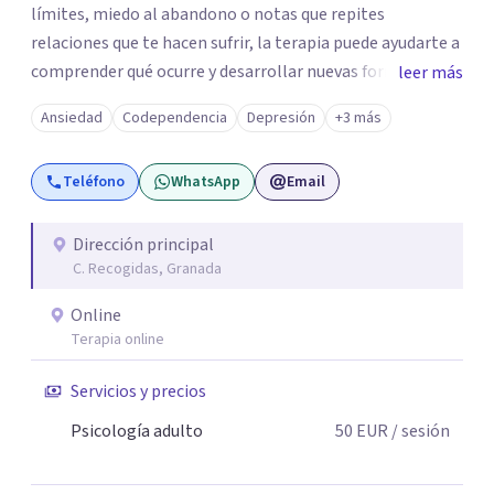
límites, miedo al abandono o notas que repites
relaciones que te hacen sufrir, la terapia puede ayudarte a
comprender qué ocurre y desarrollar nuevas formas de
leer más
relacionarte contigo y con los demás. Mi enfoque es
Ansiedad
Codependencia
Depresión
+3 más
cercano, práctico y basado en la evidencia científica.
Trabajo con herramientas que te permitan comprender
Teléfono
WhatsApp
Email
el origen de tus dificultades y, al mismo tiempo, aprender
estrategias para gestionar las emociones, mejorar la
autoestima y recuperar el equilibrio emocional. En
Dirección principal
C. Recogidas, Granada
consulta encontrarás un espacio seguro donde poder
expresarte sin miedo a ser juzgado/a. Mi objetivo es
Online
acompañarte para que ganes autonomía, confianza y
Terapia online
bienestar, de manera que no dependas de la terapia más
tiempo del necesario. Atiendo tanto de forma presencial
Servicios y precios
en Granada como mediante terapia online.
Psicología adulto
50
EUR
/ sesión