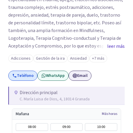
trauma complejo, estrés postraumático, adicciones,
depresión, ansiedad, terapia de pareja, duelo, trastorno
de personalidad límite, trastorno bipolar, etc. Poseo así
también, una amplia formación en Mindfulness,
Logoterapia, Terapia Cognitivo-conductual y Terapia de
Aceptación y Compromiso, por lo que estoy especializada
leer más
en educación emocional, gestión de la ira, problemas
Adicciones
Gestión de la ira
Ansiedad
+7 más
relacionales, vacío existencial y autoestima. Trabajo
desde veinte años, tanto de forma presencial (Granada),
Teléfono
WhatsApp
Email
como online.
Dirección principal
C. María Luisa de Dios, 4, 18014 Granada
Mañana
Más horas
08:00
09:00
10:00