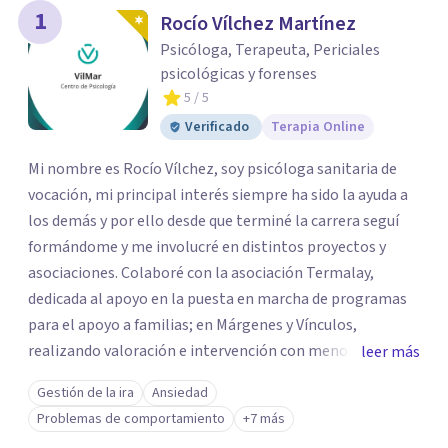
1
Rocío Vílchez Martínez
Psicóloga, Terapeuta, Periciales
psicológicas y forenses
5
/ 5
Verificado
Terapia Online
Mi nombre es Rocío Vílchez, soy psicóloga sanitaria de
vocación, mi principal interés siempre ha sido la ayuda a
los demás y por ello desde que terminé la carrera seguí
formándome y me involucré en distintos proyectos y
asociaciones. Colaboré con la asociación Termalay,
dedicada al apoyo en la puesta en marcha de programas
para el apoyo a familias; en Márgenes y Vínculos,
realizando valoración e intervención con menores; en el
leer más
Centro penitenciario de Alhaurín de la Torre,
Gestión de la ira
Ansiedad
colaborando en una investigación para detectar las
Problemas de comportamiento
+7 más
semejanzas entre los hombres condenados por violencia