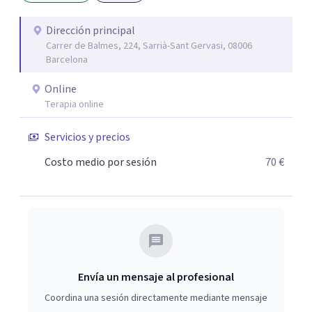
plena y significativa. Si estás buscando acompañamiento
para superar un trauma, mejorar tus relaciones,
Dirección principal
Carrer de Balmes, 224, Sarrià-Sant Gervasi, 08006
aumentar tu autoestima, manejar la ansiedad,
Barcelona
comprender tu historia familiar, sanar las heridas de la
infancia, superar una adicción o mejorar tu salud física y
Online
emocional, no dudes en contactarme.
Terapia online
Servicios y precios
Costo medio por sesión
70 €
Envía un mensaje al profesional
Coordina una sesión directamente mediante mensaje