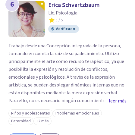
6
Erica Schvartzbaum
Lic. Psicología
5
/ 5
Verificado
Trabajo desde una Concepción integrada de la persona,
tomando en cuenta la raíz de su padecimiento. Utilizo
principalmente el arte como recurso terapéutico, ya que
posibilita la expresión y resolución de conflictos,
emocionales y psicológicos. A través de la expresión
artística, se pueden desplegar dinámicas internas que no
están disponibles mediante la mera expresión verbal.
Para ello, no es necesario ningún conocimiento ni
leer más
capacidad artística previa, ya que la riqueza está en el
Niños y adolescentes
Problemas emocionales
proceso creativo, y no en el resultado estético. A través
Paternidad
+2 más
del proceso creativo, y de la posterior elaboración de lo
que vaya surgiendo, acompaño al paciente a encontrar el