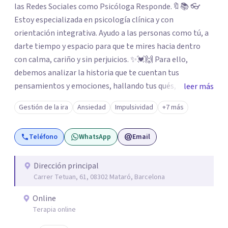
las Redes Sociales como Psicóloga Responde.🔖📚 👓
Estoy especializada en psicología clínica y con
orientación integrativa. Ayudo a las personas como tú, a
darte tiempo y espacio para que te mires hacia dentro
con calma, cariño y sin perjuicios. ✨💓🙌 Para ello,
debemos analizar la historia que te cuentan tus
pensamientos y emociones, hallando tus qués, tus
leer más
cómos, tus porqués, tus cuándos y tus dóndes a lo largo
Gestión de la ira
Ansiedad
Impulsividad
+7 más
de tu vida. Así, podrás desenredar el lío que es vivir, podrás
aceptar quien eres: un ser humano que siente, que piensa
Teléfono
WhatsApp
Email
y que hace; un ser que se contradice, que tiene dudas y que
se equivoca. Y eso es natural y sano.🫀+🧠 =💝
Dirección principal
Carrer Tetuan, 61, 08302 Mataró, Barcelona
Online
Terapia online