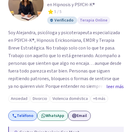
en Hipnosis y PSYCH-K®
5
/ 5
Verificado
Terapia Online
Soy Alejandra, psicóloga y psicoterapeuta especializada
en PSYCH-K®, Hipnosis Ericksoniana, EMDR y Terapia
Breve Estratégica. No trabajo solo con lo que te pasa.
Trabajo con aquello que lo está generando. Acompaño a
personas que sienten que algo no encaja… aunque desde
fuera todo parezca estar bien. Personas que siguen
repitiendo patrones, bloqueos o formas de sentirse que
ya no quieren vivir. Porque entender no siempre
leer más
transforma. Mi enfoque va más allá de la conversación.
Ansiedad
Divorcio
Violencia doméstica
+6 más
Trabajo en los niveles más profundos donde se
construyen las respuestas automáticas que hoy te
Teléfono
WhatsApp
Email
limitan: creencias, memorias emocionales y patrones
inconscientes. A través de estas herramientas, facilito