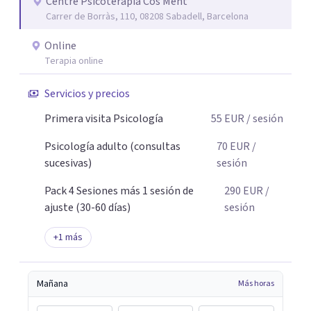
cambios que no solo se comprenden, sino que se
Centre Psicoteràpia Cos Ment
Carrer de Borràs, 110, 08208 Sabadell, Barcelona
integran: en cómo piensas, cómo sientes y cómo te
relacionas con tu vida. No creo en procesos eternos. Creo
Online
en intervenciones precisas, en ir a la raíz y en
Terapia online
transformaciones reales y sostenibles. Trabajo desde un
espacio cercano, seguro y sin juicio. Pero también desde
Servicios y precios
la honestidad, porque cambiar implica atravesar lo que
Primera visita Psicología
55
EUR
/ sesión
incomoda. Tu cambio no empieza cuando lo entiendes.
Empieza cuando dejas de repetir lo mismo.
Psicología adulto (consultas
70
EUR
/
sucesivas)
sesión
Pack 4 Sesiones más 1 sesión de
290
EUR
/
ajuste (30-60 días)
sesión
+
1
más
Mañana
Más horas