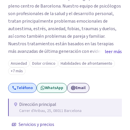
pleno centro de Barcelona. Nuestro equipo de psicólogos
son profesionales de la salud y el desarrollo personal,
tratan principalmente problemas emocionales de
autoestima, estrés, ansiedad, fobias, traumas y duelos,
así como también problemas de pareja y familiar.
Nuestros tratamientos están basados en las terapias
más avanzadas de última generación con evidencia
leer más
científica y con las técnicas más efectivas. Somos un
Ansiedad
Dolor crónico
Habilidades de afrontamiento
centro de referencia en los trastornos de ansiedad y
+7 más
fobias, nuestro equipo ha desarrollado una terapia muy
innovadora y altamente efectiva para trabajar los
Teléfono
WhatsApp
Email
trastornos de ansiedad y fobias, integrando en la terapia
diferentes disciplinas como EMDR, Mindfulness e
Hipnosis Clínica.
Dirección principal
Carrer d'Aribau, 25, 08011 Barcelona
Servicios y precios