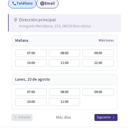
Teléfono
Email
significado de sus vivencias y/o problemáticas que le
estén dificultando y haciendo padecer. De esta forma, se
intenta promover un nuevo sentido a la experiencia con
Dirección principal
Avinguda Meridiana, 153, 08026 Barcelona
uno mismo/a y con el mundo externo, buscando un mayor
bienestar.
Mañana
Más horas
07:00
08:00
09:00
10:00
11:00
12:00
Lunes, 10 de agosto
07:00
08:00
09:00
10:00
11:00
Más días
Anterior
Siguiente