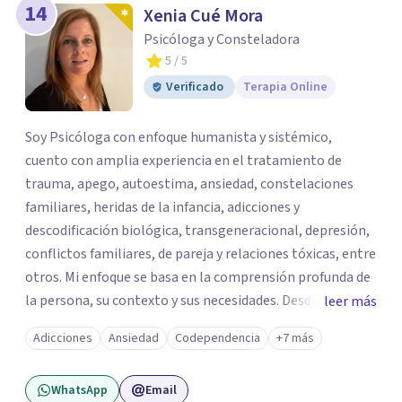
14
Xenia Cué Mora
Psicóloga y Consteladora
5
/ 5
Verificado
Terapia Online
Soy Psicóloga con enfoque humanista y sistémico,
cuento con amplia experiencia en el tratamiento de
trauma, apego, autoestima, ansiedad, constelaciones
familiares, heridas de la infancia, adicciones y
descodificación biológica, transgeneracional, depresión,
conflictos familiares, de pareja y relaciones tóxicas, entre
otros. Mi enfoque se basa en la comprensión profunda de
la persona, su contexto y sus necesidades. Desde una
leer más
perspectiva humanista, creo que cada persona es única y
Adicciones
Ansiedad
Codependencia
+7 más
tiene su propia historia, y que la terapia debe ser un
espacio de transformación y crecimiento personal. Mi
WhatsApp
Email
objetivo es acompañar a las personas a vivir una vida más