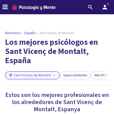
Directorio
España
Sant Vicenç de Montalt
Los mejores psicólogos en
Sant Vicenç de Montalt,
España
Sant Vicenç de Montalt
Especialidades
Más filtros
ENCONTRAR MI TERAPEUTA
Estos son los mejores profesionales en
¿Necesitas ayuda para encontrar el
los alrededores de
Sant Vicenç de
psicólogo adecuado?
Montalt
,
Espanya
Responde a unas breves preguntas y te ofreceremos