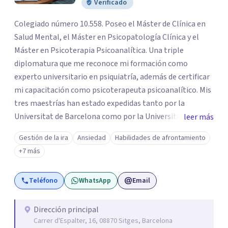
Verificado
Colegiado número 10.558. Poseo el Máster de Clínica en
Salud Mental, el Máster en Psicopatología Clínica y el
Máster en Psicoterapia Psicoanalítica. Una triple
diplomatura que me reconoce mi formación como
experto universitario en psiquiatría, además de certificar
mi capacitación como psicoterapeuta psicoanalítico. Mis
tres maestrías han estado expedidas tanto por la
Universitat de Barcelona como por la Universitat Ramon
leer más
Llull. Soy un psicólogo con más de 25 años de experiencia
Gestión de la ira
Ansiedad
Habilidades de afrontamiento
y practico tanto la psicología clínica como la
+7 más
psicoterapia psicoanalítica. Las terapias que conduzco no
buscan eliminar los síntomas psicológicos, sino que
Teléfono
WhatsApp
Email
pretenden esclarecer las causas que hay en su trasfondo,
abordándolas para que los síntomas vayan
desapareciendo. Realizo psicoterapias tanto de alcance
Dirección principal
Carrer d'Espalter, 16, 08870 Sitges, Barcelona
breve como de largo plazo, siempre en función de los