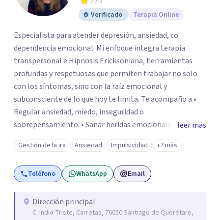
5
/ 5
Verificado
Terapia Online
Especialista para atender depresión, ansiedad, co
dependencia emocional. Mi enfoque integra terapia
transpersonal e Hipnosis Ericksoniana, herramientas
profundas y respetuosas que permiten trabajar no solo
con los síntomas, sino con la raíz emocional y
subconsciente de lo que hoy te limita. Te acompaño a •
Regular ansiedad, miedo, inseguridad o
sobrepensamiento. • Sanar heridas emocionales y
leer más
fortalecer tu autoestima. . Comprender por qué repites
Gestión de la ira
Ansiedad
Impulsividad
+7 más
ciertos patrones o emociones. Puedes superar lo que te
preocupa y lograr tus objetivos más pronto de lo que
Teléfono
WhatsApp
Email
imaginas. Contáctame por Wahtsapp. Puedo ayudarte.
Dirección principal
C. Indio Triste, Carretas, 76050 Santiago de Querétaro,