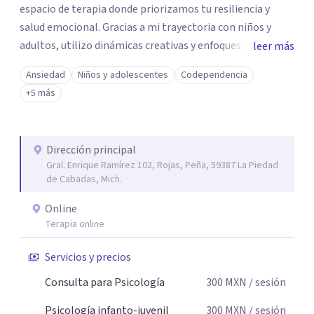
espacio de terapia donde priorizamos tu resiliencia y
salud emocional. Gracias a mi trayectoria con niños y
adultos, utilizo dinámicas creativas y enfoques adaptados
leer más
a tus necesidades específicas. Estoy aquí para escucharte
Ansiedad
Niños y adolescentes
Codependencia
y brindarte las herramientas necesarias para fortalecer
+5 más
tu paz mental.
Dirección principal
Gral. Enrique Ramírez 102, Rojas, Peña, 59387 La Piedad
de Cabadas, Mich.
Online
Terapia online
Servicios y precios
Consulta para Psicología
300
MXN
/ sesión
Psicología infanto-juvenil
300
MXN
/ sesión