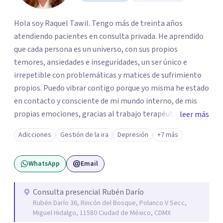
Hola soy Raquel Tawil. Tengo más de treinta años
atendiendo pacientes en consulta privada. He aprendido
que cada persona es un universo, con sus propios
temores, ansiedades e inseguridades, un ser único e
irrepetible con problemáticas y matices de sufrimiento
propios. Puedo vibrar contigo porque yo misma he estado
en contacto y consciente de mi mundo interno, de mis
propias emociones, gracias al trabajo terapéutico que he
leer más
llevado como parte de mi formación como
Adicciones
Gestión de la ira
Depresión
+7 más
psicoterapeuta, lo que me permitirá comprenderte
mejor. Nadie puede entender al otro si no se ha puesto en
WhatsApp
Email
contacto consigo mismo. Me gustaría acompañarte en
un camino de crecimiento y de conocimiento. Si por algún
motivo la vida te esta poniendo retos difíciles estoy aquí
Consulta presencial Rubén Darío
Rubén Darío 36, Rincón del Bosque, Polanco V Secc,
para acompañarte y buscar las mejores soluciones. Si
Miguel Hidalgo, 11580 Ciudad de México, CDMX
estas sufriendo puedo ayudarte a aminorarlo y resolverlo