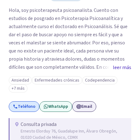
Hola, soy psicoterapeuta psicoanalista. Cuento con
estudios de posgrado en Psicoterapia Psicoanalítica y
actualmente curso el doctorado en Psicoanálisis. Sé que
dar el paso de buscar apoyo no siempre es fácil y que a
veces el malestar se siente abrumador. Por eso, pienso
que no existe un paciente ideal, cada persona vive su
propia historia y atraviesa dolores, dudas o momentos
difíciles que son completamente válidos. En consulta, mi
leer más
intención es ofrecerte un espacio humano y seguro, en el
Ansiedad
Enfermedades crónicas
Codependencia
que sientas la confianza para expresarte y sentir. Nos
+7 más
daremos el tiempo de ir recorriendo tu historia de vida,
identificando con calma de dónde viene aquello que hoy
Teléfono
WhatsApp
Email
pesa haciendo consciente el origen, tus emociones y
experiencias, tanto pasadas como presentes. Es un lugar
para comprender mejor tu mundo interno o cualquier
Consulta privada
Ernesto Elorduy 76, Guadalupe Inn, Álvaro Obregón,
situación que estés atravesando. Acompañarte en lo que
01020 Ciudad de México, CDMX