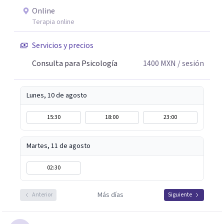
a través del trabajo conjunto de recordar, reacomodar,
Online
resignificar y elaborar, para que puedas sentirte mejor,
Terapia online
ser mas productivo y en general tener una vida más feliz.
Servicios y precios
Mi lema es: PUEDES ESTAR MEJOR.
Consulta para Psicología
1400
MXN
/ sesión
Lunes, 10 de agosto
15:30
18:00
23:00
Martes, 11 de agosto
02:30
Más días
Anterior
Siguiente