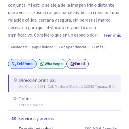
conjunta. Mi estilo se aleja de la imagen fría o distante
que a veces se asocia al psicoanálisis: busco construir una
relación cálida, cercana y segura, sin perder el marco
necesario para que el vínculo terapéutico sea
significativo. Considero que en un espacio donde uno
leer más
puede sentirse acompañado y escuchado, es posible
Ansiedad
Impulsividad
Codependencia
+7 más
mirar con honestidad cómo nos vinculamos afuera, qué se
repite, qué duele, y qué puede transformarse. En mi
Teléfono
WhatsApp
Email
consultorio hay lugar para todo: risas, tristezas, enojos y
silencios; cada emoción tiene sentido y merece ser
escuchada. Si pudiste conectar con algo de esto,
Dirección principal
Av. Colima 2681, Col. Madero (Cacho), 22040 Tijuana, B.C.
mándame un mensaje y comencemos juntos a trabajar en
eso que has dejado de lado.
Online
Terapia online
Servicios y precios