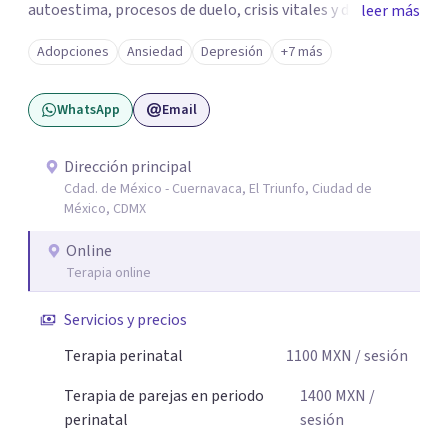
autoestima, procesos de duelo, crisis vitales y desafíos
leer más
relacionados con la adaptación a nuevas etapas de la vida.
Adopciones
Ansiedad
Depresión
+7 más
Mi enfoque se basa en la escucha empática, el respeto por
la historia de cada persona y el trabajo conjunto para
WhatsApp
Email
desarrollar herramientas que favorezcan el bienestar
emocional y una mejor calidad de vida. Creo firmemente
que buscar ayuda psicológica es un acto de valentía y
Dirección principal
Cdad. de México - Cuernavaca, El Triunfo, Ciudad de
autocuidado. Mi objetivo es acompañarte para que puedas
México, CDMX
comprender mejor lo que estás viviendo, fortalecer tus
recursos personales y construir una vida más plena y
Online
congruente con tus necesidades y valores.
Terapia online
Servicios y precios
Terapia perinatal
1100
MXN
/ sesión
Terapia de parejas en periodo
1400
MXN
/
perinatal
sesión