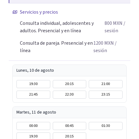
sientes es el primer paso para darle un nuevo sentido a
las cosas, aprender a mirar tus emociones con más
Servicios y precios
amabilidad e ir soltando de a poco las cargas que llevas
Consulta individual, adolescentes y
800
MXN
/
día a día. Si buscas un espacio donde sentirte escuchado o
adultos. Presencial y en línea
sesión
escuchada y reencontrarte contigo y tu tranquilidad, aquí
estoy para acompañarte en tu proceso.
Consulta de pareja. Presencial y en
1200
MXN
/
línea
sesión
Lunes, 10 de agosto
19:30
20:15
21:00
21:45
22:30
23:15
Martes, 11 de agosto
00:00
00:45
01:30
19:30
20:15