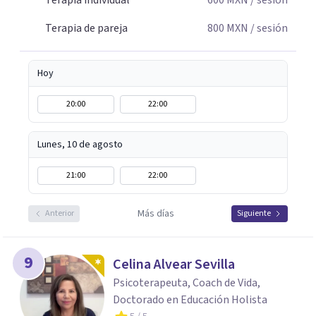
Terapia individual
600
MXN
/ sesión
Terapia de pareja
800
MXN
/ sesión
Hoy
20:00
22:00
Lunes, 10 de agosto
21:00
22:00
Más días
Anterior
Siguiente
9
Celina Alvear Sevilla
Psicoterapeuta, Coach de Vida,
Doctorado en Educación Holista