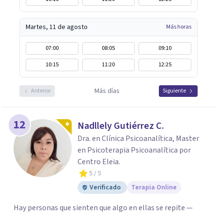
Martes, 11 de agosto
Más horas
07:00
08:05
09:10
10:15
11:20
12:25
Más días
Anterior
Siguiente
12
Nadllely Gutiérrez C.
Dra. en Clínica Psicoanalítica, Master
en Psicoterapia Psicoanalítica por
Centro Eleia.
5
/ 5
Verificado
Terapia Online
Hay personas que sienten que algo en ellas se repite —