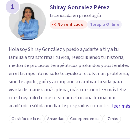
1
Shiray González Pérez
Licenciada en psicología
No verificado
Terapia Online
Hola soy Shiray González y puedo ayudarte a ti y a tu
familia a transformar tu vida, reescribiendo tu historia,
mediante procesos terapéuticos profundos y sostenibles
en el tiempo. Yo no solo te ayudo a resolver un problema,
sino te ayudo, guío y acompaño a cambiar tu vida para
vivirla de manera más plena, más consciente y más feliz,
construyendo tu mejor versión. Con una formación
académica sólida mediante posgrados como terapeuta
leer más
breve, familiar e infantil, así como con respaldo
Gestión de la ira
Ansiedad
Codependencia
+7 más
profesional y experiencia clínica de más de 26 años y
personal te acompaño en el proceso con empatía
auténtica y comunicación clara y directa para darte