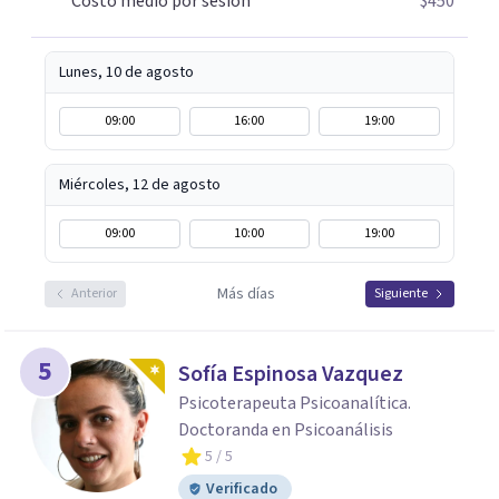
Costo medio por sesión
$450
alguien, también puedes contactarme: la primera
conversación no tiene costo.
Lunes, 10 de agosto
09:00
16:00
19:00
Miércoles, 12 de agosto
09:00
10:00
19:00
Más días
Anterior
Siguiente
5
Sofía Espinosa Vazquez
Psicoterapeuta Psicoanalítica.
Doctoranda en Psicoanálisis
5
/ 5
Verificado