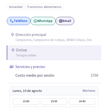
desarrollo de habilidades sociales y emocionales en
Ansiedad
Trastornos alimentarios
población infantil y juvenil. Me mantengo en constante
formación y actualización para brindar el
Teléfono
WhatsApp
Email
acompañamiento más efectivo a cada persona. Ofrezco
un espacio de apoyo, educación sobre salud mental y
alimentación consciente, adaptado a las necesidades de
Dirección principal
Campestre, Campestre de Celaya, 38080 Celaya, Gto.
cada paciente y su familia. Atiendo de forma online.
Puedes reservar tu primera sesión directamente desde mi
Online
perfil.
Terapia online
Servicios y precios
Costo medio por sesión
$700
Lunes, 10 de agosto
Más horas
15:00
15:50
16:40