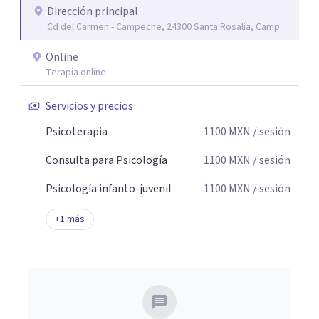
Dirección principal
seguridad emocional y una dirección firme de tu proceso
Cd del Carmen - Campeche, 24300 Santa Rosalía, Camp.
de cambio.
Online
Terapia online
Servicios y precios
Psicoterapia
1100
MXN
/ sesión
Consulta para Psicología
1100
MXN
/ sesión
Psicología infanto-juvenil
1100
MXN
/ sesión
+
1
más