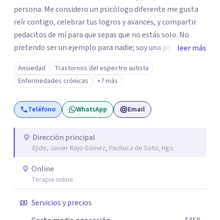
persona. Me considero un psicólogo diferente me gusta
reír contigo, celebrar tus logros y avances, y compartir
pedacitos de mí para que sepas que no estás solo. No
pretendo ser un ejemplo para nadie; soy una persona que
leer más
también sufre, llora, ríe y grita. Para mí, tu salud, tu paz y
Ansiedad
Trastornos del espectro autista
tu tranquilidad siempre estarán por encima de lo
Enfermedades crónicas
+7 más
económico. A lo largo de mi camino he cuestionado
muchas de las reglas rígidas que aprendí en la formación
Teléfono
WhatsApp
Email
tradicional, porque creo que antes que las técnicas se
necesita humanidad, presencia y una conexión real para
que el proceso terapéutico tenga sentido. Trabajo
Dirección principal
Ejido, Javier Rojo Gómez, Pachuca de Soto, Hgo.
especialmente con procesos de duelo Y psicooncología,
ofreciendo un espacio cercano, humano y libre de juicios.
Online
Si tú o algún familiar están atravesando un proceso
Terapia online
relacionado con cáncer, puedes escribirme por WhatsApp
para agendar una primera sesión gratuita. Y si estás
Servicios y precios
pasando por un momento difícil y necesitas hablar con