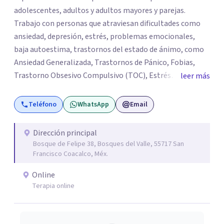
adolescentes, adultos y adultos mayores y parejas.
Trabajo con personas que atraviesan dificultades como
ansiedad, depresión, estrés, problemas emocionales,
baja autoestima, trastornos del estado de ánimo, como
Ansiedad Generalizada, Trastornos de Pánico, Fobias,
Trastorno Obsesivo Compulsivo (TOC), Estrés
leer más
Postraumático, Trastorno de Déficit Atención con
Hiperactividad o sin hiperactividad (TDAH) en
Teléfono
WhatsApp
Email
adolescentes y adultos, situaciones de duelo o pérdidas
significativas. Mi objetivo es brindar un espacio seguro,
Dirección principal
empático y de confianza, donde cada persona pueda
Bosque de Felipe 38, Bosques del Valle, 55717 San
expresar lo que está viviendo y encontrar herramientas
Francisco Coacalco, Méx.
para comprenderse mejor y afrontar sus desafíos.
Online
Acompaño procesos de desarrollo personal,
Terapia online
fortalecimiento de habilidades emocionales y
construcción de recursos para mejorar la calidad de vida.