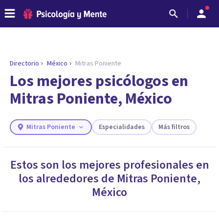
Directorio
México
Mitras Poniente
ENCONTRAR MI TERAPEUTA
¿Necesitas ayuda para encontrar el
Los mejores psicólogos en
psicólogo adecuado?
Mitras Poniente, México
Responde a unas breves preguntas y te ofreceremos
los profesionales que más se ajustan a tus
necesidades.
Mitras Poniente
Especialidades
Más filtros
Responder cuestionario
Estos son los mejores profesionales en
los alrededores de
Mitras Poniente
,
México