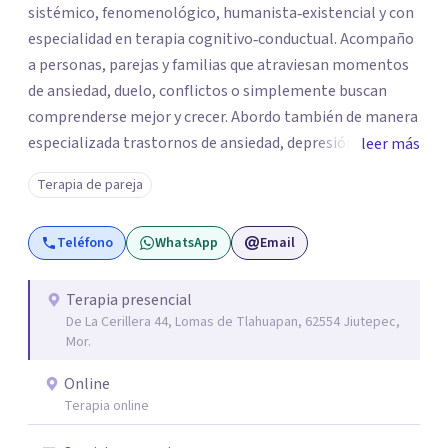
sistémico, fenomenológico, humanista‑existencial y con
especialidad en terapia cognitivo‑conductual. Acompaño
a personas, parejas y familias que atraviesan momentos
de ansiedad, duelo, conflictos o simplemente buscan
comprenderse mejor y crecer. Abordo también de manera
especializada trastornos de ansiedad, depresión,
leer más
trastornos de atención e hiperactividad, trastornos del
Terapia de pareja
estado de ánimo, problemas emocionales y
conductuales, así como dificultades en el manejo del
Teléfono
WhatsApp
Email
estrés y las emociones. Mi espacio es seguro, respetuoso
y sin juicios: aquí tú eres el protagonista de tu proceso, y
mi labor es escucharte con atención, acompañarte a dar
Terapia presencial
De La Cerillera 44, Lomas de Tlahuapan, 62554 Jiutepec,
sentido a lo que vives y construir juntos caminos hacia tu
Mor.
bienestar. Gracias por confiar en este camino.`
Online
Terapia online