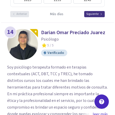
20:25
21:35
22:45
Más días
Anterior
Siguiente
14
Darian Omar Preciado Juarez
Psicólogo
5
/ 5
Verificado
Soy psicólogo terapeuta formado en terapias
contextuales (ACT, DBT, TCC y TREC), he tomado
distintos cursos los cuales me han brindado las
herramientas para tratar diferentes motivos de consulta.
En mi práctica profesional siempre es importante la
ética y la profesionalidad en el servicio, por lo cual, mi
compromiso es brindar un espacio seguro y confidencial
donde puedas explorar y comprender los pensamientos,
leer más