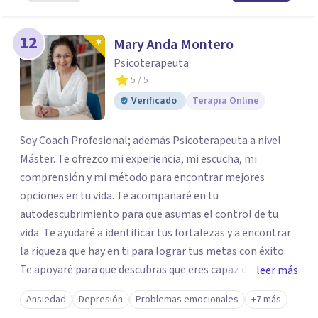
12
Mary Anda Montero
Psicoterapeuta
5
/ 5
Verificado
Terapia Online
Soy Coach Profesional; además Psicoterapeuta a nivel
Máster. Te ofrezco mi experiencia, mi escucha, mi
comprensión y mi método para encontrar mejores
opciones en tu vida. Te acompañaré en tu
autodescubrimiento para que asumas el control de tu
vida. Te ayudaré a identificar tus fortalezas y a encontrar
la riqueza que hay en ti para lograr tus metas con éxito.
Te apoyaré para que descubras que eres capaz de
leer más
convertir los problemas en oportunidades Tú tienes
Ansiedad
Depresión
Problemas emocionales
+7 más
derecho a vivir con bienestar, sin culpas, sin