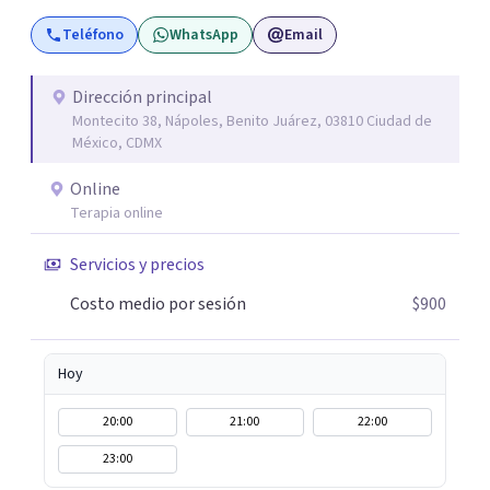
remordimientos y en plenitud. Con amor propio todo es
Teléfono
WhatsApp
Email
posible. En el viaje de tu vida. ¿Te das cuenta que tienes
fortalezas que te han llevado a alcanzar metas y
objetivos pero también hay momentos en los que has
Dirección principal
Montecito 38, Nápoles, Benito Juárez, 03810 Ciudad de
experimentado situaciones que no te favorecen y te
México, CDMX
gustaría que fueran diferentes? Pedir ayuda es el primer
paso para encontrar soluciones.
Online
Terapia online
Servicios y precios
Costo medio por sesión
$900
Hoy
20:00
21:00
22:00
23:00