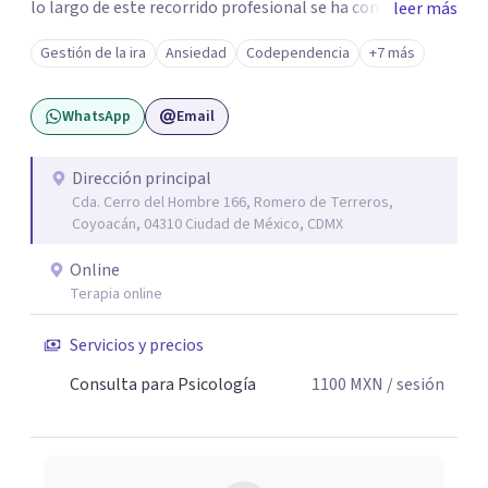
lo largo de este recorrido profesional se ha convertido en
leer más
una forma de vida congruente y satisfactoria en mi, por la
Gestión de la ira
Ansiedad
Codependencia
+7 más
certeza de quien soy y de mis objetivos, que me han dado
el mando de mi existencia y este es mi objetivo para mis
WhatsApp
Email
pacientes en un ambiente de compresión y
descubrimientos de si mismos.
Dirección principal
Cda. Cerro del Hombre 166, Romero de Terreros,
Coyoacán, 04310 Ciudad de México, CDMX
Online
Terapia online
Servicios y precios
Consulta para Psicología
1100
MXN
/ sesión