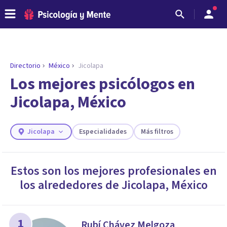
Directorio
México
Jicolapa
ENCONTRAR MI TERAPEUTA
¿Necesitas ayuda para encontrar el
Los mejores psicólogos en
psicólogo adecuado?
Jicolapa, México
Responde a unas breves preguntas y te ofreceremos
los profesionales que más se ajustan a tus
necesidades.
Jicolapa
Especialidades
Más filtros
Responder cuestionario
Estos son los mejores profesionales en
los alrededores de
Jicolapa
,
México
1
Rubí Chávez Melgoza