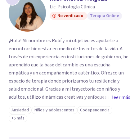
Lic. Psicología Clínica
No verificado
Terapia Online
¡Hola! Mi nombre es Rubí y mi objetivo es ayudarte a
encontrar bienestar en medio de los retos de la vida. A
través de mi experiencia en instituciones de gobierno, he
aprendido que la base del cambio es una escucha
empática y un acompañamiento auténtico. ​Ofrezco un
espacio de terapia donde priorizamos tu resiliencia y
salud emocional. Gracias a mi trayectoria con niños y
adultos, utilizo dinámicas creativas y enfoques adaptados
leer más
a tus necesidades específicas. Estoy aquí para escucharte
Ansiedad
Niños y adolescentes
Codependencia
y brindarte las herramientas necesarias para fortalecer
+5 más
tu paz mental.