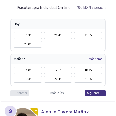
Psicoterapia Individual On line
700
MXN
/ sesión
Hoy
19:35
20:45
21:55
23:05
Mañana
Más horas
16:05
17:15
18:25
19:35
20:45
21:55
Más días
Anterior
Siguiente
9
Alonso Tavera Muñoz