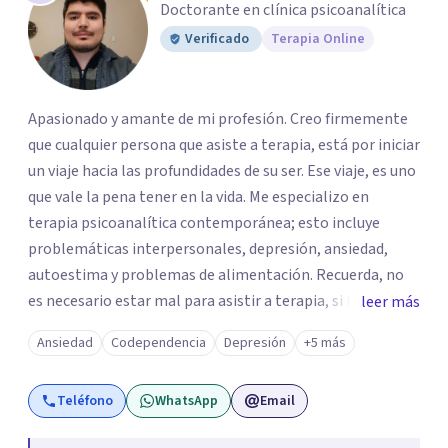
Doctorante en clínica psicoanalítica
Verificado
Terapia Online
Apasionado y amante de mi profesión. Creo firmemente
que cualquier persona que asiste a terapia, está por iniciar
un viaje hacia las profundidades de su ser. Ese viaje, es uno
que vale la pena tener en la vida. Me especializo en
terapia psicoanalítica contemporánea; esto incluye
problemáticas interpersonales, depresión, ansiedad,
autoestima y problemas de alimentación. Recuerda, no
es necesario estar mal para asistir a terapia, si tienes una
leer más
duda sobre tu vida o sobre como te sientes, basta para
Ansiedad
Codependencia
Depresión
+5 más
empezar un viaje invaluable. ¡No dudes en contactarme
para agendar tu primera cita, con gusto te acompañaré
Teléfono
WhatsApp
Email
en este proceso!