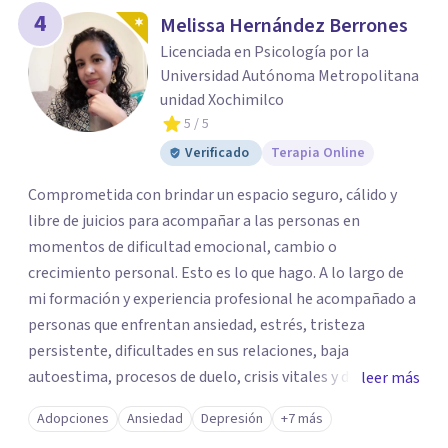
4
Melissa Hernández Berrones
Licenciada en Psicología por la
Universidad Autónoma Metropolitana
unidad Xochimilco
5
/ 5
Verificado
Terapia Online
Comprometida con brindar un espacio seguro, cálido y
libre de juicios para acompañar a las personas en
momentos de dificultad emocional, cambio o
crecimiento personal. Esto es lo que hago. A lo largo de
mi formación y experiencia profesional he acompañado a
personas que enfrentan ansiedad, estrés, tristeza
persistente, dificultades en sus relaciones, baja
autoestima, procesos de duelo, crisis vitales y desafíos
leer más
relacionados con la adaptación a nuevas etapas de la vida.
Adopciones
Ansiedad
Depresión
+7 más
Mi enfoque se basa en la escucha empática, el respeto por