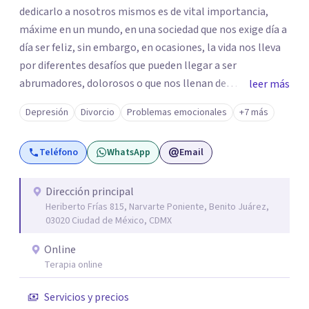
dedicarlo a nosotros mismos es de vital importancia,
máxime en un mundo, en una sociedad que nos exige día a
día ser feliz, sin embargo, en ocasiones, la vida nos lleva
por diferentes desafíos que pueden llegar a ser
abrumadores, dolorosos o que nos llenan de
leer más
preocupación al momento de tratar de resolverlos. Si
Depresión
Divorcio
Problemas emocionales
+7 más
sientes que estos desafíos, dificultan tu vida, te invito a
que exploremos juntos las situaciones que estás viviendo
Teléfono
WhatsApp
Email
en un espacio seguro, respetuoso, confiable y
confidencial para ti. Soy Maestra en Psicoanálisis,
egresada de Dimensión Psicoanalítica, Licenciada en
Dirección principal
Heriberto Frías 815, Narvarte Poniente, Benito Juárez,
Psicología por la UVM y Licenciada en Trabajo Social por
03020 Ciudad de México, CDMX
la UNAM. Cuento con los siguientes diplomados:
Introducción a la Lectura de Lacan: del sujeto al parletrè y
Online
Principales aportaciones al psicoanálisis con niños y
Terapia online
adolescentes. Además de varios cursos y talleres, entre
Servicios y precios
ellos: Abordaje Psicológico del Duelo Infantil, El objeto