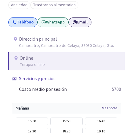
desarrollo de habilidades sociales y emocionales en
Ansiedad
Trastornos alimentarios
población infantil y juvenil. Me mantengo en constante
formación y actualización para brindar el
Teléfono
WhatsApp
Email
acompañamiento más efectivo a cada persona. Ofrezco
un espacio de apoyo, educación sobre salud mental y
alimentación consciente, adaptado a las necesidades de
Dirección principal
Campestre, Campestre de Celaya, 38080 Celaya, Gto.
cada paciente y su familia. Atiendo de forma online.
Puedes reservar tu primera sesión directamente desde mi
Online
perfil.
Terapia online
Servicios y precios
Costo medio por sesión
$700
Mañana
Más horas
15:00
15:50
16:40
17:30
18:20
19:10