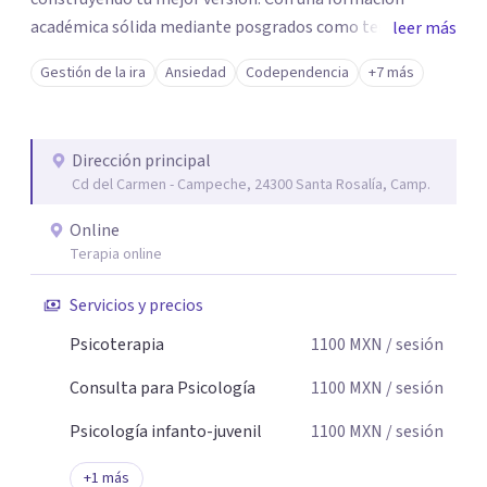
académica sólida mediante posgrados como terapeuta
leer más
breve, familiar e infantil, así como con respaldo
Gestión de la ira
Ansiedad
Codependencia
+7 más
profesional y experiencia clínica de más de 26 años y
personal te acompaño en el proceso con empatía
auténtica y comunicación clara y directa para darte
Dirección principal
seguridad emocional y una dirección firme de tu proceso
Cd del Carmen - Campeche, 24300 Santa Rosalía, Camp.
de cambio.
Online
Terapia online
Servicios y precios
Psicoterapia
1100
MXN
/ sesión
Consulta para Psicología
1100
MXN
/ sesión
Psicología infanto-juvenil
1100
MXN
/ sesión
+
1
más