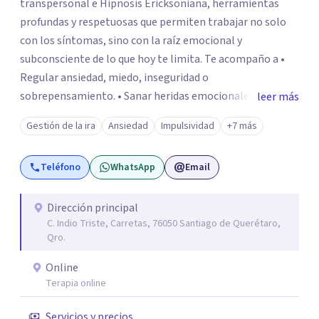
transpersonal e Hipnosis Ericksoniana, herramientas
profundas y respetuosas que permiten trabajar no solo
con los síntomas, sino con la raíz emocional y
subconsciente de lo que hoy te limita. Te acompaño a •
Regular ansiedad, miedo, inseguridad o
sobrepensamiento. • Sanar heridas emocionales y
leer más
fortalecer tu autoestima. . Comprender por qué repites
Gestión de la ira
Ansiedad
Impulsividad
+7 más
ciertos patrones o emociones. Puedes superar lo que te
preocupa y lograr tus objetivos más pronto de lo que
Teléfono
WhatsApp
Email
imaginas. Contáctame por Wahtsapp. Puedo ayudarte.
Dirección principal
C. Indio Triste, Carretas, 76050 Santiago de Querétaro,
Qro.
Online
Terapia online
Servicios y precios