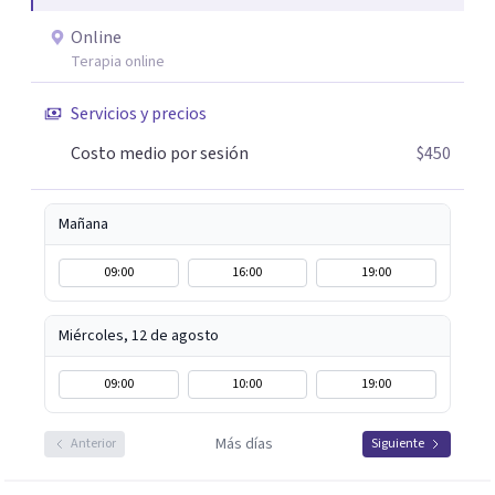
ofreciendo un espacio cercano, humano y libre de juicios.
Online
Si tú o algún familiar están atravesando un proceso
Terapia online
relacionado con cáncer, puedes escribirme por WhatsApp
para agendar una primera sesión gratuita. Y si estás
Servicios y precios
pasando por un momento difícil y necesitas hablar con
Costo medio por sesión
$450
alguien, también puedes contactarme: la primera
conversación no tiene costo.
Mañana
09:00
16:00
19:00
Miércoles, 12 de agosto
09:00
10:00
19:00
Más días
Anterior
Siguiente