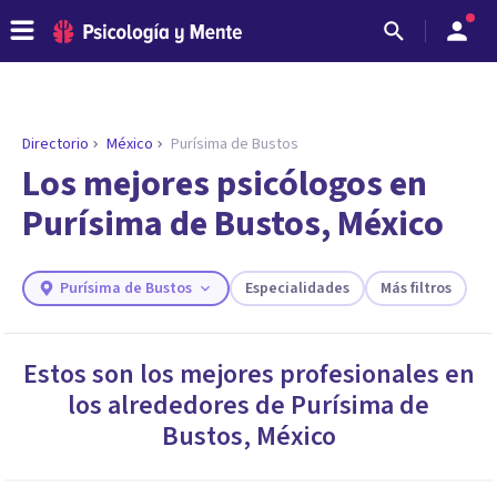
Directorio
México
Purísima de Bustos
ENCONTRAR MI TERAPEUTA
¿Necesitas ayuda para encontrar el
Los mejores psicólogos en
psicólogo adecuado?
Purísima de Bustos, México
Responde a unas breves preguntas y te ofreceremos
los profesionales que más se ajustan a tus
necesidades.
Purísima de Bustos
Especialidades
Más filtros
Responder cuestionario
Estos son los mejores profesionales en
los alrededores de
Purísima de
Bustos
,
México