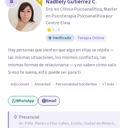
8
Nadllely Gutiérrez C.
Dra. en Clínica Psicoanalítica, Master
en Psicoterapia Psicoanalítica por
Centro Eleia.
5
/ 5
Verificado
Terapia Online
Hay personas que sienten que algo en ellas se repite —
las mismas situaciones, los mismos conflictos, las
mismas formas de relacionarse — y no saben cómo salir.
Si eso te suena, esto puede ser para ti.
Adicciones
Ansiedad
Personalidad borderline
+7 más
WhatsApp
Email
Presencial
Av. Pdte. Plutarco Elías Calles, Ermita, Ciudad de México,