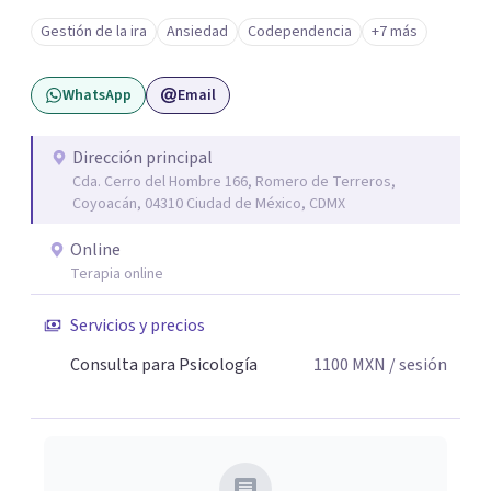
una forma de vida congruente y satisfactoria en mi, por la
Gestión de la ira
Ansiedad
Codependencia
+7 más
certeza de quien soy y de mis objetivos, que me han dado
el mando de mi existencia y este es mi objetivo para mis
WhatsApp
Email
pacientes en un ambiente de compresión y
descubrimientos de si mismos.
Dirección principal
Cda. Cerro del Hombre 166, Romero de Terreros,
Coyoacán, 04310 Ciudad de México, CDMX
Online
Terapia online
Servicios y precios
Consulta para Psicología
1100
MXN
/ sesión