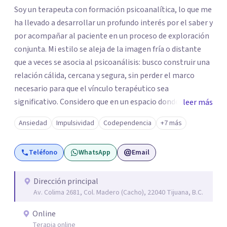
Soy un terapeuta con formación psicoanalítica, lo que me
ha llevado a desarrollar un profundo interés por el saber y
por acompañar al paciente en un proceso de exploración
conjunta. Mi estilo se aleja de la imagen fría o distante
que a veces se asocia al psicoanálisis: busco construir una
relación cálida, cercana y segura, sin perder el marco
necesario para que el vínculo terapéutico sea
significativo. Considero que en un espacio donde uno
leer más
puede sentirse acompañado y escuchado, es posible
Ansiedad
Impulsividad
Codependencia
+7 más
mirar con honestidad cómo nos vinculamos afuera, qué se
repite, qué duele, y qué puede transformarse. En mi
Teléfono
WhatsApp
Email
consultorio hay lugar para todo: risas, tristezas, enojos y
silencios; cada emoción tiene sentido y merece ser
escuchada. Si pudiste conectar con algo de esto,
Dirección principal
Av. Colima 2681, Col. Madero (Cacho), 22040 Tijuana, B.C.
mándame un mensaje y comencemos juntos a trabajar en
eso que has dejado de lado.
Online
Terapia online