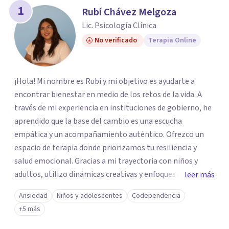
1
Rubí Chávez Melgoza
Lic. Psicología Clínica
No verificado
Terapia Online
¡Hola! Mi nombre es Rubí y mi objetivo es ayudarte a
encontrar bienestar en medio de los retos de la vida. A
través de mi experiencia en instituciones de gobierno, he
aprendido que la base del cambio es una escucha
empática y un acompañamiento auténtico. ​Ofrezco un
espacio de terapia donde priorizamos tu resiliencia y
salud emocional. Gracias a mi trayectoria con niños y
adultos, utilizo dinámicas creativas y enfoques adaptados
leer más
a tus necesidades específicas. Estoy aquí para escucharte
Ansiedad
Niños y adolescentes
Codependencia
y brindarte las herramientas necesarias para fortalecer
+5 más
tu paz mental.