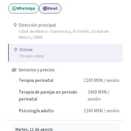
la historia de cada persona y el trabajo conjunto para
WhatsApp
Email
desarrollar herramientas que favorezcan el bienestar
emocional y una mejor calidad de vida. Creo firmemente
que buscar ayuda psicológica es un acto de valentía y
Dirección principal
Cdad. de México - Cuernavaca, El Triunfo, Ciudad de
autocuidado. Mi objetivo es acompañarte para que puedas
México, CDMX
comprender mejor lo que estás viviendo, fortalecer tus
recursos personales y construir una vida más plena y
Online
congruente con tus necesidades y valores.
Terapia online
Servicios y precios
Terapia perinatal
1100
MXN
/ sesión
Terapia de parejas en periodo
1400
MXN
/
perinatal
sesión
Psicología adulto
1100
MXN
/ sesión
Martes, 11 de agosto