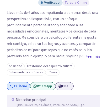
Verificado
Terapia Online
Llevo más de 6 años acompañando a personas desde una
perspectiva anticapacitista, con un enfoque
profundamente personalizado y adaptado a las
necesidades emocionales, mentales y psíquicas de cada
persona. Me considero un psicólogo diferente me gusta
reír contigo, celebrar tus logros y avances, y compartir
pedacitos de mí para que sepas que no estás solo. No
pretendo ser un ejemplo para nadie; soy una persona que
leer más
también sufre, llora, ríe y grita. Para mí, tu salud, tu paz y
Ansiedad
Trastornos del espectro autista
tu tranquilidad siempre estarán por encima de lo
Enfermedades crónicas
+7 más
económico. A lo largo de mi camino he cuestionado
muchas de las reglas rígidas que aprendí en la formación
Teléfono
WhatsApp
Email
tradicional, porque creo que antes que las técnicas se
necesita humanidad, presencia y una conexión real para
que el proceso terapéutico tenga sentido. Trabajo
Dirección principal
Ejido, Javier Rojo Gómez, Pachuca de Soto, Hgo.
especialmente con procesos de duelo Y psicooncología,