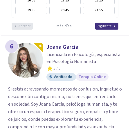
16:05
17:15
18:25
19:35
20:45
21:55
Más días
Anterior
Siguiente
6
Joana Garcia
Licenciada en Psicología, especialista
en Psicología Humanista
5
/ 5
Verificado
Terapia Online
Si estás atravesando momentos de confusión, inquietud o
desconexión contigo mismo, no tienes que enfrentarlo
en soledad. Soy Joana García, psicóloga humanista, y te
ofrezco un espacio terapéutico seguro, empático y libre
de juicios, donde puedas explorar tu experiencia,
comprenderte con mayor profundidad y avanzar hacia