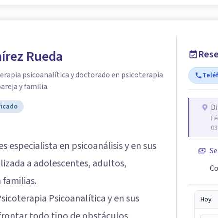
mírez Rueda
Rese
erapia psicoanalítica y doctorado en psicoterapia
Telé
areja y familia.
ficado
Di
Fé
03
es especialista en psicoanálisis y en sus
Se
lizada a adolescentes, adultos,
Co
familias.
sicoterapia Psicoanalítica y en sus
Hoy
frontar todo tipo de obstáculos,