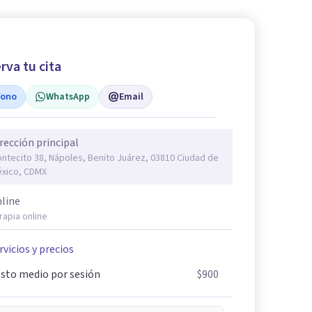
rva tu cita
fono
WhatsApp
Email
rección principal
ntecito 38, Nápoles, Benito Juárez, 03810 Ciudad de
xico, CDMX
line
rapia online
rvicios y precios
sto medio por sesión
$900