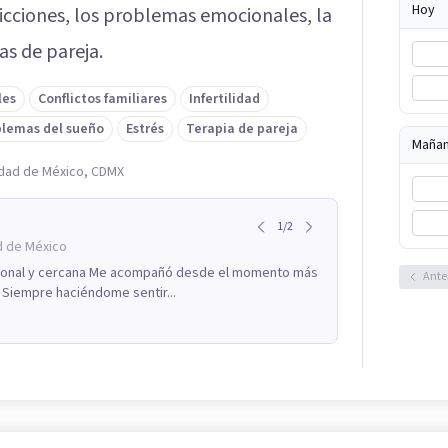
Hoy
icciones, los problemas emocionales, la
as de pareja.
les
Conflictos familiares
Infertilidad
blemas del sueño
Estrés
Terapia de pareja
Maña
udad de México, CDMX
1
/
2
d de México
sional y cercana Me acompañó desde el momento más
Ante
 Siempre haciéndome sentir...