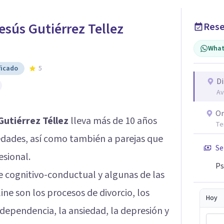
esús Gutiérrez Tellez
Rese
What
ficado
5
Di
Av
On
Gutiérrez Téllez
lleva más de 10 años
Te
edades, así como también a parejas que
Se
esional.
Ps
e cognitivo-conductual y algunas de las
ne son los procesos de divorcio, los
Hoy
odependencia, la ansiedad, la depresión y