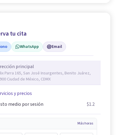
rva tu cita
fono
WhatsApp
Email
rección principal
lix Parra 165, San José Insurgentes, Benito Juárez,
900 Ciudad de México, CDMX
rvicios y precios
sto medio por sesión
$1.2
Más horas