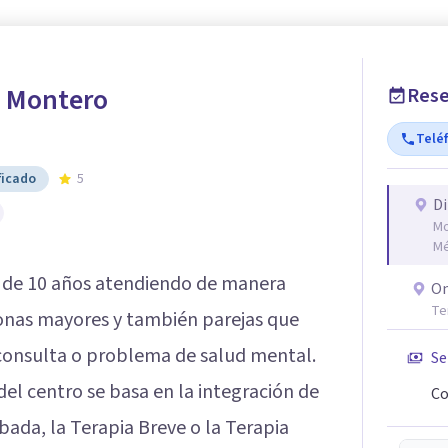
 Montero
Rese
Telé
ficado
5
Di
Mo
Mé
 de 10 años atendiendo de manera
On
Te
sonas mayores y también parejas que
consulta o problema de salud mental.
Se
del centro se basa en la integración de
Co
obada, la Terapia Breve o la Terapia