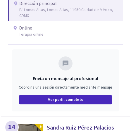
a personas que atraviesan ansiedad persistente, estados
Dirección principal
P.º Lomas Altas, Lomas Altas, 11950 Ciudad de México,
depresivos, agotamiento emocional, pensamientos
CDMX
negativos recurrentes o dificultades para regular sus
emociones, integrando herramientas basadas en
Online
evidencia con una comprensión profunda de la historia y
Terapia online
el contexto de cada persona.
Envía un mensaje al profesional
Coordina una sesión directamente mediante mensaje
Ver perfil completo
14
Sandra Ruiz Pérez Palacios