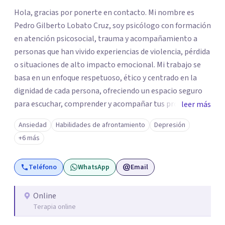
Hola, gracias por ponerte en contacto. Mi nombre es
Pedro Gilberto Lobato Cruz, soy psicólogo con formación
en atención psicosocial, trauma y acompañamiento a
personas que han vivido experiencias de violencia, pérdida
o situaciones de alto impacto emocional. Mi trabajo se
basa en un enfoque respetuoso, ético y centrado en la
dignidad de cada persona, ofreciendo un espacio seguro
para escuchar, comprender y acompañar tus procesos
leer más
emocionales a tu propio ritmo. Creo firmemente en la
Ansiedad
Habilidades de afrontamiento
Depresión
importancia de construir juntos herramientas que
+6 más
fortalezcan el bienestar, la autonomía y el sentido de
vida. Será un gusto acompañarte en este proceso. Quedo
Teléfono
WhatsApp
Email
atento para resolver cualquier duda y acordar una cita. Un
abrazo, Pedro Gilberto Lobato Cruz Psicólogo
Online
Terapia online