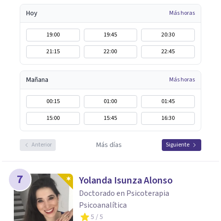
Hoy
Más horas
19:00
19:45
20:30
21:15
22:00
22:45
Mañana
Más horas
00:15
01:00
01:45
15:00
15:45
16:30
Más días
Anterior
Siguiente
7
Yolanda Isunza Alonso
Doctorado en Psicoterapia
Psicoanalítica
5
/ 5