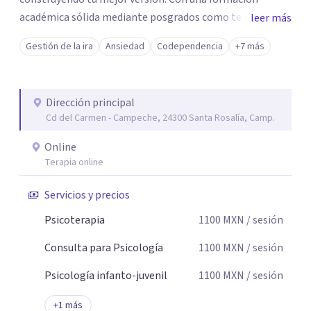
académica sólida mediante posgrados como terapeuta
leer más
breve, familiar e infantil, así como con respaldo
Gestión de la ira
Ansiedad
Codependencia
+7 más
profesional y experiencia clínica de más de 26 años y
personal te acompaño en el proceso con empatía
auténtica y comunicación clara y directa para darte
Dirección principal
seguridad emocional y una dirección firme de tu proceso
Cd del Carmen - Campeche, 24300 Santa Rosalía, Camp.
de cambio.
Online
Terapia online
Servicios y precios
Psicoterapia
1100
MXN
/ sesión
Consulta para Psicología
1100
MXN
/ sesión
Psicología infanto-juvenil
1100
MXN
/ sesión
+
1
más