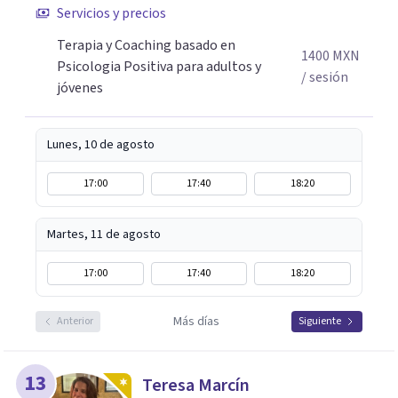
procesos de terapia y coaching individual en línea o de
Servicios y precios
manera presencial en la Ciudad de México.
Terapia y Coaching basado en
Adicionalmente enseño herramientas de psicología
1400
MXN
Psicologia Positiva para adultos y
positiva y bienestar a grupos y equipos.
/ sesión
jóvenes
Lunes, 10 de agosto
17:00
17:40
18:20
Martes, 11 de agosto
17:00
17:40
18:20
Más días
Anterior
Siguiente
13
Teresa Marcín