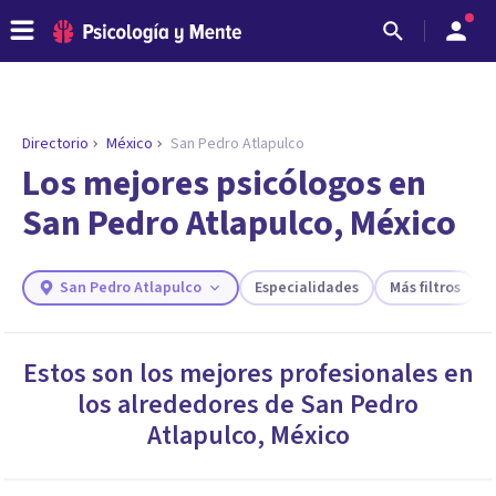
Directorio
México
San Pedro Atlapulco
ENCONTRAR MI TERAPEUTA
¿Necesitas ayuda para encontrar el
Los mejores psicólogos en
psicólogo adecuado?
San Pedro Atlapulco, México
Responde a unas breves preguntas y te ofreceremos
los profesionales que más se ajustan a tus
necesidades.
San Pedro Atlapulco
Especialidades
Más filtros
Responder cuestionario
Estos son los mejores profesionales en
los alrededores de
San Pedro
Atlapulco
,
México