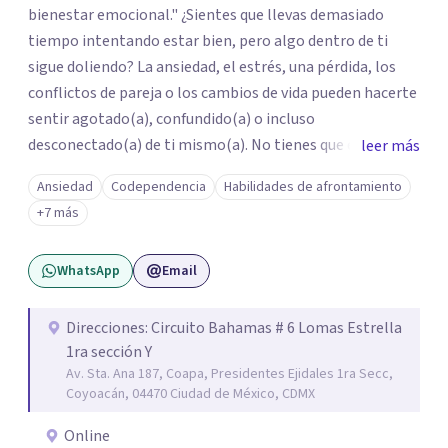
bienestar emocional." ¿Sientes que llevas demasiado
tiempo intentando estar bien, pero algo dentro de ti
sigue doliendo? La ansiedad, el estrés, una pérdida, los
conflictos de pareja o los cambios de vida pueden hacerte
sentir agotado(a), confundido(a) o incluso
desconectado(a) de ti mismo(a). No tienes que enfrentar
leer más
este proceso en soledad. Te ofrezco un espacio seguro,
Ansiedad
Codependencia
Habilidades de afrontamiento
libre de juicios y basado en la empatía, el respeto y la
+7 más
confidencialidad, donde juntos comprenderemos qué está
ocurriendo y trabajaremos con herramientas respaldadas
WhatsApp
Email
por la evidencia para ayudarte a recuperar tu bienestar.
Acompaño a adolescentes (desde los 17 años), adultos y
parejas que desean superar la ansiedad, la depresión, el
Direcciones: Circuito Bahamas # 6 Lomas Estrella
1ra sección Y
estrés, los duelos, fortalecer su autoestima, establecer
Av. Sta. Ana 187, Coapa, Presidentes Ejidales 1ra Secc,
límites saludables, mejorar sus relaciones y afrontar los
Coyoacán, 04470 Ciudad de México, CDMX
desafíos de la vida con mayor seguridad y equilibrio. Será
un privilegio acompañarte en este camino hacia una vida
Online