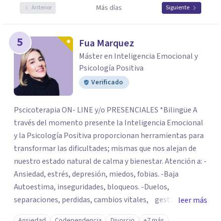
Más días
Anterior
Siguiente
5
Fua Marquez
Máster en Inteligencia Emocional y
Psicología Positiva
Verificado
Pscicoterapia ON- LINE y/o PRESENCIALES *Bilingüe A
través del momento presente la Inteligencia Emocional
y la Psicología Positiva proporcionan herramientas para
transformar las dificultades; mismas que nos alejan de
nuestro estado natural de calma y bienestar. Atención a: -
Ansiedad, estrés, depresión, miedos, fobias. -Baja
Autoestima, inseguridades, bloqueos. -Duelos,
separaciones, perdidas, cambios vitales, gestión de
leer más
emociones, tristeza, ira, soledad. Si deseas resolver una
Ansiedad
Codependencia
Divorcio
+7 más