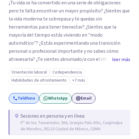
¿Tu vida se ha convertido en una serie de obligaciones
pero te falta encontrar un mayor propósito? ¿Sientes que
la vida moderna te sobrepasa y te quedas sin
herramientas para tener bienestar? ¿Sientes que la
mayoría del tiempo estás viviendo en "modo
automático"? ¿Estás experimentando una transición
personal o profesional importante y no sabes cómo
atravesarla? ¿Te sientes abrumado/a con el ritmo de tu
leer más
día a día y te preguntas si hay una mejor manera de vivir?
Orientación laboral
Codependencia
¿Aunque no estás deprimido/a sientes que te gustaría
Habilidades de afrontamiento
+7 más
potenciar tu capacidad de bienestar? Hola, Soy
Mariangela Rodriguez Badel. Uno de mis propósitos de
Teléfono
WhatsApp
Email
vida es impactar positivamente la vida de jóvenes y
adultos. Lo hago entendiendo el “mundo” que es cada
uno/a y acompañándolo/as a encontrar herramientas
Sesiones en persona y en línea
P.º de los Tamarindos 384, Granjas Palo Alto, Cuajimalpa
que les permitan conectar con su vida de maneras
de Morelos, 05110 Ciudad de México, CDMX
diferentes y avanzar hacia donde lo necesitan. Hago