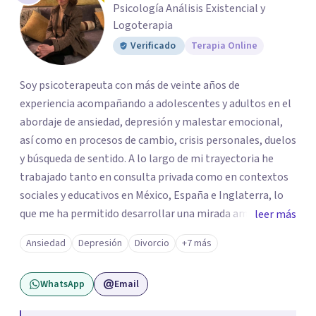
Psicología Análisis Existencial y
Logoterapia
Verificado
Terapia Online
Soy psicoterapeuta con más de veinte años de
experiencia acompañando a adolescentes y adultos en el
abordaje de ansiedad, depresión y malestar emocional,
así como en procesos de cambio, crisis personales, duelos
y búsqueda de sentido. A lo largo de mi trayectoria he
trabajado tanto en consulta privada como en contextos
sociales y educativos en México, España e Inglaterra, lo
que me ha permitido desarrollar una mirada amplia,
leer más
sensible y profundamente humana del sufrimiento
Ansiedad
Depresión
Divorcio
+7 más
psicológico. Trabajo desde un enfoque integral que
combina la Psicología Existencial, la Logoterapia, el
WhatsApp
Email
Análisis Conductual y la Terapia Dialéctico Conductual.
Este enfoque me permite acompañar de manera efectiva