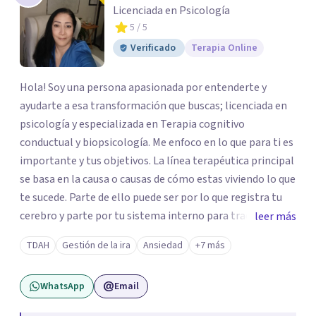
Licenciada en Psicología
5
/ 5
Verificado
Terapia Online
Hola! Soy una persona apasionada por entenderte y
ayudarte a esa transformación que buscas; licenciada en
psicología y especializada en Terapia cognitivo
conductual y biopsicología. Me enfoco en lo que para ti es
importante y tus objetivos. La línea terapéutica principal
se basa en la causa o causas de cómo estas viviendo lo que
te sucede. Parte de ello puede ser por lo que registra tu
cerebro y parte por tu sistema interno para traducir lo
leer más
que te pasa. Trabajo con técnicas de: *Mindfulness para
TDAH
Gestión de la ira
Ansiedad
+7 más
que aprendas a gestionar tus emociones *Transpersonal
para que comprendas como es que tus vivencias generan
WhatsApp
Email
un impacto en tu hoy. *Respiración para enfoque de
atención, aumento de concentración, memoria y