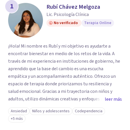
1
Rubí Chávez Melgoza
Lic. Psicología Clínica
No verificado
Terapia Online
¡Hola! Mi nombre es Rubí y mi objetivo es ayudarte a
encontrar bienestar en medio de los retos de la vida. A
través de mi experiencia en instituciones de gobierno, he
aprendido que la base del cambio es una escucha
empática y un acompañamiento auténtico. ​Ofrezco un
espacio de terapia donde priorizamos tu resiliencia y
salud emocional. Gracias a mi trayectoria con niños y
adultos, utilizo dinámicas creativas y enfoques adaptados
leer más
a tus necesidades específicas. Estoy aquí para escucharte
Ansiedad
Niños y adolescentes
Codependencia
y brindarte las herramientas necesarias para fortalecer
+5 más
tu paz mental.