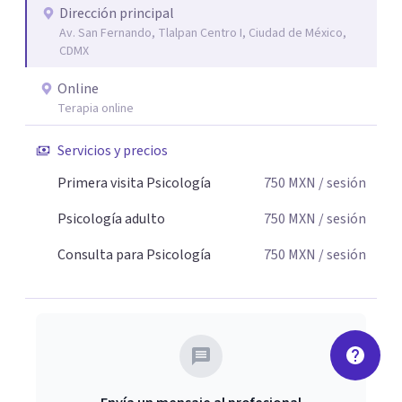
desempeño (ideales para TDA) *Neuroaprendizaje
Dirección principal
Av. San Fernando, Tlalpan Centro I, Ciudad de México,
*Cambio de hábitos. *Inteligencia emocional y
CDMX
conductual.
Online
Terapia online
Servicios y precios
Primera visita Psicología
750
MXN
/ sesión
Psicología adulto
750
MXN
/ sesión
Consulta para Psicología
750
MXN
/ sesión