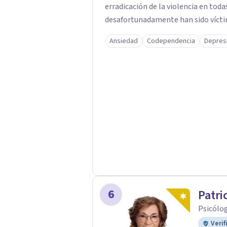
erradicación de la violencia en tod
desafortunadamente han sido víctim
Ansiedad
Codependencia
Depres
6
Patri
Psicólog
Verif