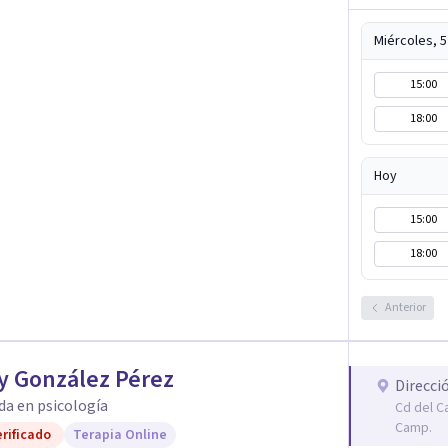
Gracias por confiar en este camino.`
Miércoles, 
15:00
18:00
Hoy
15:00
18:00
Anterior
y González Pérez
Direcci
da en psicología
Cd del C
Camp.
rificado
Terapia Online