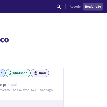
Accede
Regístrate
ico
dades.
no
WhatsApp
Email
n principal
onvento, Los Cavazos, 67315 Santiago,