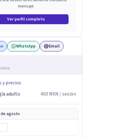
a una sesión directamente mediante
mensaje
Ver perfil completo
no
WhatsApp
Email
online
s y precios
gía adulto
450
MXN
/ sesión
5 de agosto