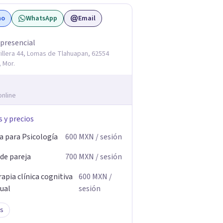
no
WhatsApp
Email
 presencial
illera 44, Lomas de Tlahuapan, 62554
 Mor.
online
s y precios
a para Psicología
600
MXN
/ sesión
 de pareja
700
MXN
/ sesión
apia clínica cognitiva
600
MXN
/
ual
sesión
s