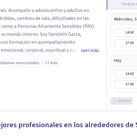
Terapia 
ichés. Acompaño a adolescentes y adultos en
rdidas, cambios de vida, dificultades en las
Miércoles, 
sí como a Personas Altamente Sensibles (PAS)
14:00
 su mundo interno. Soy Yamileth Garza,
t con formación en acompañamiento
17:00
 emocional, corporal, espiritual y existencial
leer más
rende lo que sucede y le da sentido personal.
Hoy
oblemas emocionales
+7 más
dar-amar-servir: cuando te sientes
 y puedes integrar nuevas formas de
14:00
rada integradora incluye herramientas de
17:00
onstelaciones familiares y conciencia
ética, reflexiva y centrada en la persona.
Anterior
 que algo necesita cambiar, puedes reservar tu
mi perfil.
ejores profesionales en los alrededores de