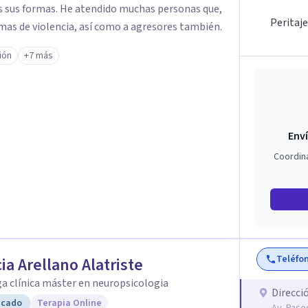
as sus formas. He atendido muchas personas que,
Peritaje
as de violencia, así como a agresores también.
ión
+7 más
Enví
Coordin
Teléfo
cia Arellano Alatriste
a clínica máster en neuropsicologia
Direcci
icado
Terapia Online