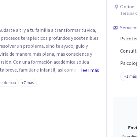
Online
Terapia o
Servicio
darte a ti y a tu familia a transformar tu vida,
e procesos terapéuticos profundos y sostenibles
Psicote
resolver un problema, sino te ayudo, guío y
Consult
virla de manera más plena, más consciente y
émica sólida
Psicolog
breve, familiar e infantil, así como con
leer más
+
1
más
clínica de más de 26 años y personal te
endencia
+7 más
 auténtica y comunicación clara y directa para
rección firme de tu proceso de cambio.
Enví