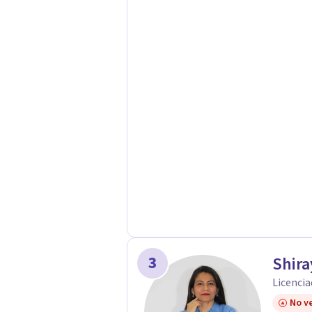
juntos caminos hacia tu bienestar. 
3
Shira
Licencia
No ve