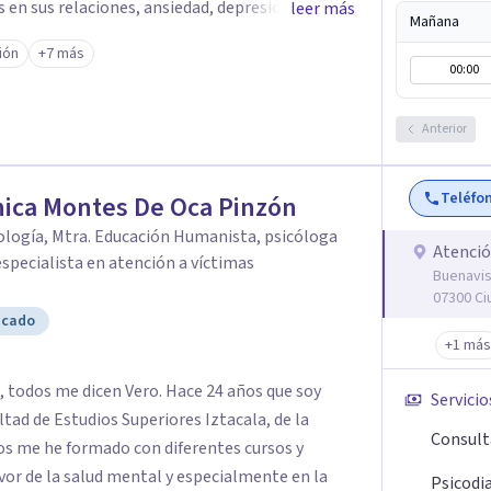
s en sus relaciones, ansiedad, depresión, duelos
leer más
Mañana
 de mi compromiso con una formación continua,
ión
+7 más
Psicoterapia Psicoanalítica, fortaleciendo mi
00:00
 con las que acompaño a mis pacientes.
Anterior
Teléfo
ica Montes De Oca Pinzón
cología, Mtra. Educación Humanista, psicóloga
Atenció
 especialista en atención a víctimas
Buenavis
07300 Ci
icado
+1 más
 todos me dicen Vero. Hace 24 años que soy
Servicio
ultad de Estudios Superiores Iztacala, de la
Consult
os me he formado con diferentes cursos y
or de la salud mental y especialmente en la
Psicodi