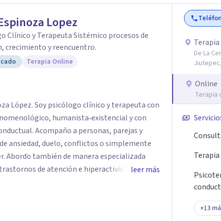
Teléfo
Espinoza Lopez
o Clínico y Terapeuta Sistémico procesos de
Terapia
, crecimiento y reencuentro.
De La Cer
icado
Terapia Online
Jiutepec,
Online
Terapia 
ico y terapeuta con
enomenológico, humanista‑existencial y con
Servicio
ersonas, parejas y
Consult
de ansiedad, duelo, conflictos o simplemente
Terapia
r. Abordo también de manera especializada
trastornos de atención e hiperactividad,
leer más
Psicoter
roblemas emocionales y conductuales, así como
conduct
es. Mi espacio es seguro,
s el protagonista de tu proceso, y mi labor es
+
13
má
e a dar sentido a lo que vives y construir