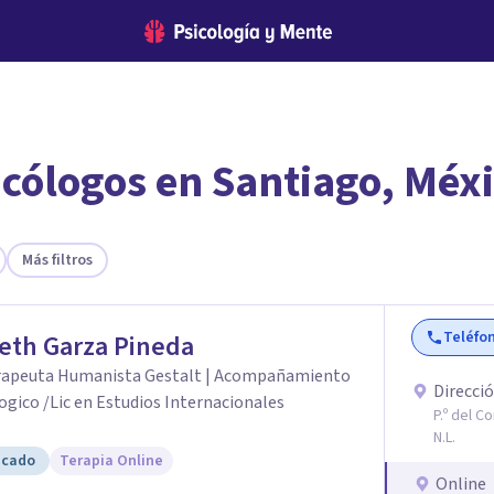
icólogos en Santiago, Méx
encontrar el psicólogo adecuado?
te ofreceremos los profesionales que más se ajustan a tus necesi
Más filtros
Teléfo
eth Garza Pineda
rapeuta Humanista Gestalt | Acompañamiento
Direcció
gico /Lic en Estudios Internacionales
P.º del C
N.L.
icado
Terapia Online
Online