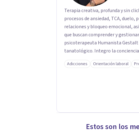
Terapia creativa, profunda y sin cl
procesos de ansiedad, TCA, duelo, pé
relaciones y bloqueo emocional, a
que buscan comprender y gestionar
psicoterapeuta Humanista Gestal
tanatológico. Integro la conciencia
desde un enfoque holístico que comp
Adicciones
Orientación laboral
Pr
Mi filosofía se basa en el flujo del 
comprendida/o, se amplía tu mirada
relacionarte con tu historia. Mi mi
biodescodificación, kinesiología, c
energética, siempre desde una base 
Atiendo de forma online. Si sientes
primera sesión directamente desde 
Estos son los m