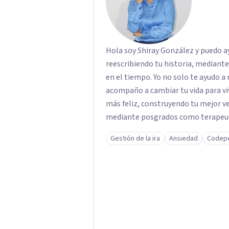
Hola soy Shiray González y puedo ayu
reescribiendo tu historia, mediant
en el tiempo. Yo no solo te ayudo a 
acompaño a cambiar tu vida para vi
más feliz, construyendo tu mejor versión. Con una formación acad
mediante posgrados como terapeuta 
respaldo profesional y experiencia 
Gestión de la ira
Ansiedad
Codep
acompaño en el proceso con empatía
darte seguridad emocional y una di