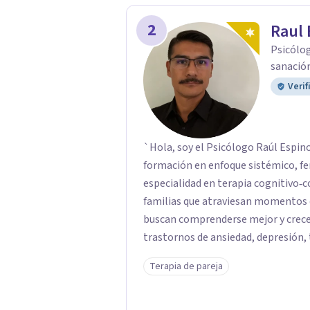
2
Raul 
Psicólog
sanación
Verif
`Hola, soy el Psicólogo Raúl Espinoza López. Soy psicólogo clín
formación en enfoque sistémico, f
especialidad en terapia cognitivo‑conductual. Acompaño a p
familias que atraviesan momentos 
buscan comprenderse mejor y crece
trastornos de ansiedad, depresión, 
trastornos del estado de ánimo, p
Terapia de pareja
dificultades en el manejo del estrés y las emocion
respetuoso y sin juicios: aquí tú ere
escucharte con atención, acompañart