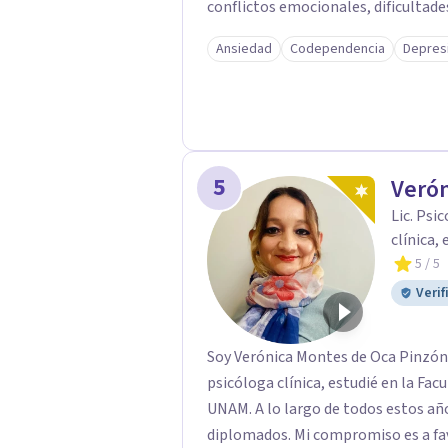
conflictos emocionales, dificultade
o momentos de crisis. Como parte
Ansiedad
Codependencia
Depres
actualmente curso una Maestría en 
práctica clínica y las herramientas
5
Verón
Lic. Psi
clínica,
5
/ 5
Verif
Soy Verónica Montes de Oca Pinzón,
psicóloga clínica, estudié en la Fac
UNAM. A lo largo de todos estos añ
diplomados. Mi compromiso es a fav