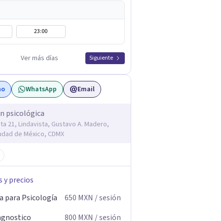
23:00
Ver más días
Siguiente
no
WhatsApp
Email
n psicológica
ta 21, Lindavista, Gustavo A. Madero,
udad de México, CDMX
s y precios
a para Psicología
650
MXN
/ sesión
agnostico
800
MXN
/ sesión