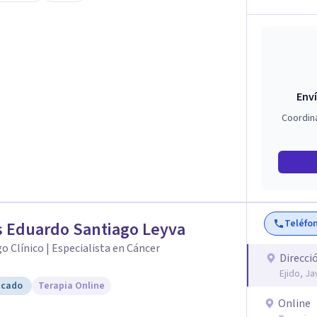
 auténtica y comunicación clara y directa para
rección firme de tu proceso de cambio.
Enví
Coordin
Teléfo
 Eduardo Santiago Leyva
o Clínico | Especialista en Cáncer
Direcci
Ejido, J
icado
Terapia Online
Online