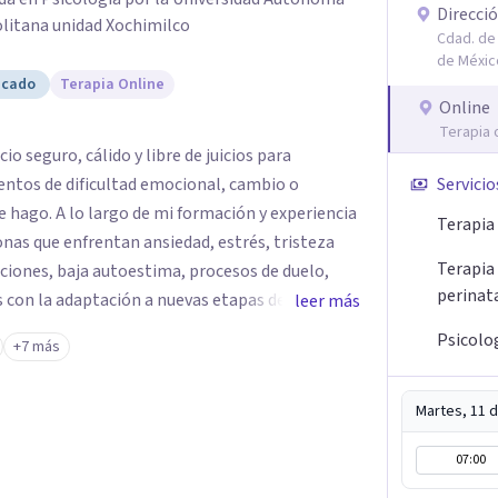
Direcció
litana unidad Xochimilco
Cdad. de 
de Méxic
icado
Terapia Online
Online
Terapia 
 seguro, cálido y libre de juicios para
tos de dificultad emocional, cambio o
Servicio
n y experiencia
Terapia
as que enfrentan ansiedad, estrés, tristeza
Terapia
laciones, baja autoestima, procesos de duelo,
perinat
s con la adaptación a nuevas etapas de la vida.
leer más
pática, el respeto por la historia de cada
Psicolo
+7 más
 desarrollar herramientas que favorezcan el
mente que buscar ayuda
Martes, 11 
y autocuidado. Mi objetivo es acompañarte para
 estás viviendo, fortalecer tus recursos
07:00
s plena y congruente con tus necesidades y