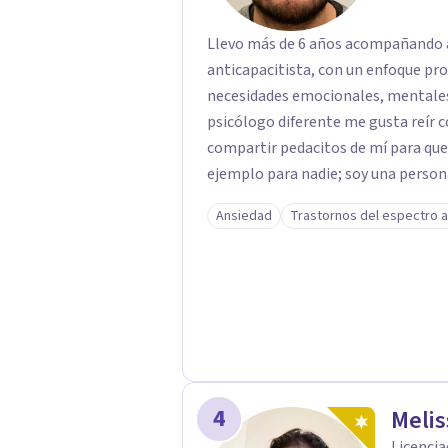
Llevo más de 6 años acompañando a
anticapacitista, con un enfoque pr
necesidades emocionales, mentales 
psicólogo diferente me gusta reír c
compartir pedacitos de mí para que
ejemplo para nadie; soy una persona 
tu salud, tu paz y tu tranquilidad si
Ansiedad
Trastornos del espectro a
largo de mi camino he cuestionado m
formación tradicional, porque creo 
humanidad, presencia y una conexió
sentido. Trabajo especialmente con procesos de duelo Y psicooncología,
ofreciendo un espacio cercano, humano y libre de j
están atravesando un proceso relac
WhatsApp para agendar una primera 
momento difícil y necesitas hablar
4
Meli
primera conversación no tiene cost
Licencia