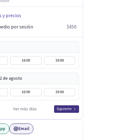
nline
s y precios
edio por sesión
$450
16:00
19:00
12 de agosto
10:00
19:00
Ver más días
Siguiente
App
Email