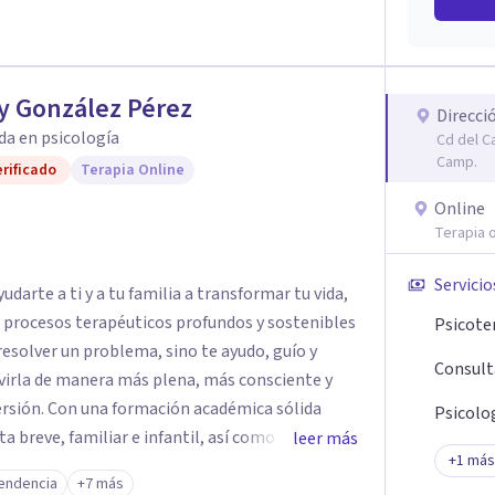
y González Pérez
Direcci
da en psicología
Cd del C
Camp.
rificado
Terapia Online
Online
Terapia o
Servicio
darte a ti y a tu familia a transformar tu vida,
e procesos terapéuticos profundos y sostenibles
Psicote
resolver un problema, sino te ayudo, guío y
Consult
virla de manera más plena, más consciente y
émica sólida
Psicolog
breve, familiar e infantil, así como con
leer más
+
1
más
clínica de más de 26 años y personal te
endencia
+7 más