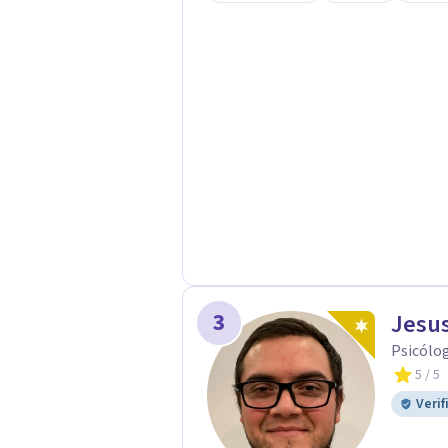
acompaño en el proceso con empatía
darte seguridad emocional y una di
3
Jesus
Psicólog
5
/ 5
Verif