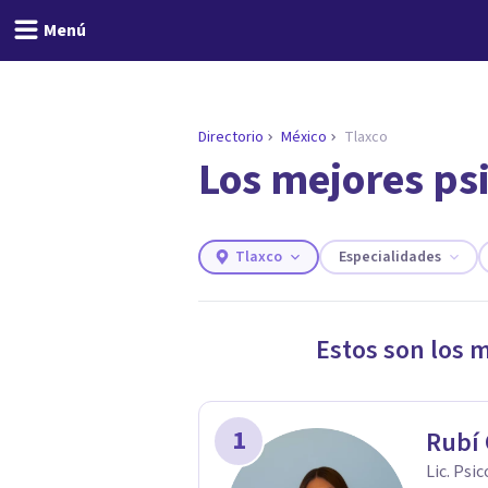
Menú
Directorio
México
Tlaxco
Los mejores ps
ENCONTRAR MI TERAPEUTA
¿Necesitas ayuda para 
Responde a unas breves preguntas y 
Responder cuestionario
Tlaxco
Especialidades
Estos son los 
1
Rubí
Lic. Psi