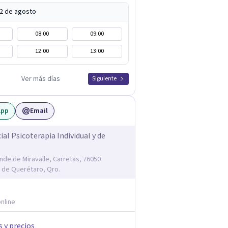
12 de agosto
08:00
09:00
12:00
13:00
Ver más días
Siguiente
App
Email
ial Psicoterapia Individual y de
onde de Miravalle, Carretas, 76050
 de Querétaro, Qro.
nline
s y precios