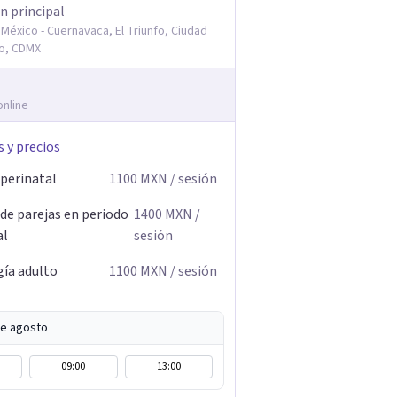
n principal
México - Cuernavaca, El Triunfo, Ciudad
o, CDMX
online
s y precios
 perinatal
1100
MXN
/ sesión
 de parejas en periodo
1400
MXN
/
al
sesión
gía adulto
1100
MXN
/ sesión
de agosto
09:00
13:00