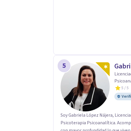
valores.
5
Gabri
Licencia
Psicoana
5
/ 5
Verif
Soy Gabriela López Nájera, Licencia
Psicoterapia Psicoanalítica. Acom
con mayor profundidad lo que viven