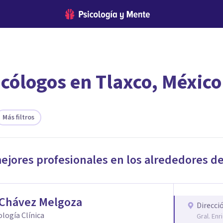
icólogos en Tlaxco, México
encontrar el psicólogo adecuado?
te ofreceremos los profesionales que más se ajustan a tus necesi
Más filtros
mejores profesionales en los alrededores d
 Chávez Melgoza
Direcci
cología Clínica
Gral. En