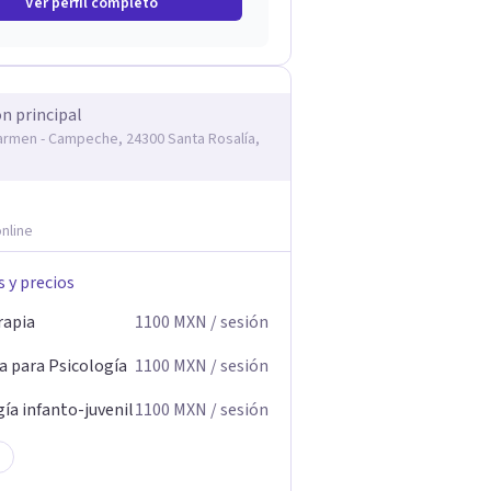
Ver perfil completo
ón principal
armen - Campeche, 24300 Santa Rosalía,
nline
s y precios
rapia
1100
MXN
/ sesión
a para Psicología
1100
MXN
/ sesión
ía infanto-juvenil
1100
MXN
/ sesión