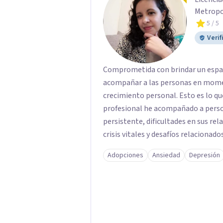
Metropo
5
/ 5
Verif
Comprometida con brindar un espacio
acompañar a las personas en momen
crecimiento personal. Esto es lo que hago. A lo largo de mi formació
profesional he acompañado a person
persistente, dificultades en sus re
crisis vitales y desafíos relacionado
Mi enfoque se basa en la escucha em
Adopciones
Ansiedad
Depresión
persona y el trabajo conjunto para
bienestar emocional y una mejor calidad de vida. Creo firme
psicológica es un acto de valentía 
que puedas comprender mejor lo que
personales y construir una vida má