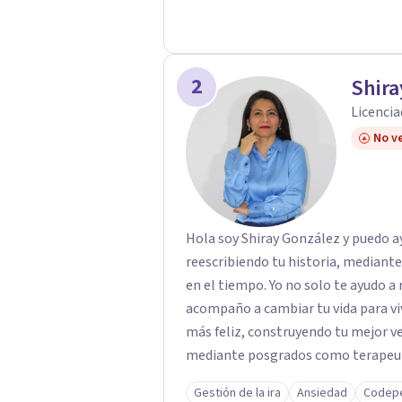
2
Shira
Licencia
No ve
Hola soy Shiray González y puedo ayu
reescribiendo tu historia, mediant
en el tiempo. Yo no solo te ayudo a 
acompaño a cambiar tu vida para vi
más feliz, construyendo tu mejor versión. Con una formación acad
mediante posgrados como terapeuta 
respaldo profesional y experiencia 
Gestión de la ira
Ansiedad
Codep