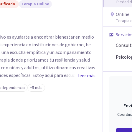
Piedad d
rificado
Terapia Online
Online
Terapia o
Servicio
tivo es ayudarte a encontrar bienestar en medio
 mi experiencia en instituciones de gobierno, he
Consult
es una escucha empática y un acompañamiento
Psicolog
rapia donde priorizamos tu resiliencia y salud
 con niños y adultos, utilizo dinámicas creativas
des específicas. Estoy aquí para escucharte y
leer más
ias para fortalecer tu paz mental.
odependencia
+5 más
Enví
Coordin