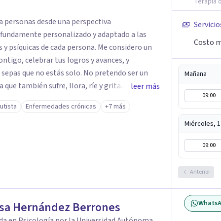
Terapia o
 personas desde una perspectiva
Servicio
ofundamente personalizado y adaptado a las
Costo m
y psíquicas de cada persona. Me considero un
ontigo, celebrar tus logros y avances, y
 sepas que no estás solo. No pretendo ser un
Mañana
que también sufre, llora, ríe y grita. Para mí,
leer más
09:00
empre estarán por encima de lo económico. A lo
utista
Enfermedades crónicas
+7 más
uchas de las reglas rígidas que aprendí en la
que antes que las técnicas se necesita
Miércoles, 
n real para que el proceso terapéutico tenga
09:00
uicios. Si tú o algún familiar
Anterior
ionado con cáncer, puedes escribirme por
sesión gratuita. Y si estás pasando por un
 con alguien, también puedes contactarme: la
Whats
ssa Hernández Berrones
o.
da en Psicología por la Universidad Autónoma