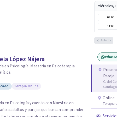
Miércoles, 
07:00
11:00
Anterior
Whats
ela López Nájera
da en Psicología, Maestría en Psicoterapia
Presenc
lítica.
Pareja
C. del C
icado
Terapia Online
Santiago
Online
da en Psicología y cuento con Maestría en
Terapia o
paño a adultos y parejas que buscan comprender
Servicio
, fortalecer sus vínculos y atravesar momentos