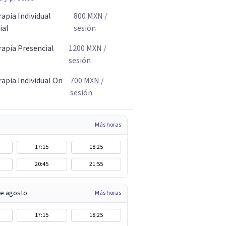
apia Individual
800
MXN
/
ial
sesión
rapia Presencial
1200
MXN
/
sesión
rapia Individual On
700
MXN
/
sesión
Más horas
17:15
18:25
20:45
21:55
de agosto
Más horas
17:15
18:25