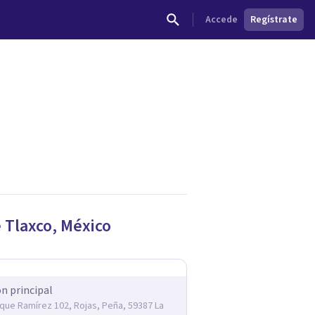
Accede
Regístrate
dades.
e
Tlaxco
,
México
ón principal
rique Ramírez 102, Rojas, Peña, 59387 La