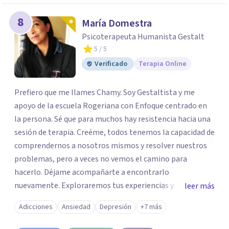
8
María Domestra
Psicoterapeuta Humanista Gestalt
5
/ 5
Verificado
Terapia Online
Prefiero que me llames Chamy. Soy Gestaltista y me
apoyo de la escuela Rogeriana con Enfoque centrado en
la persona. Sé que para muchos hay resistencia hacia una
sesión de terapia. Creéme, todos tenemos la capacidad de
comprendernos a nosotros mismos y resolver nuestros
problemas, pero a veces no vemos el camino para
hacerlo. Déjame acompañarte a encontrarlo
nuevamente. Exploraremos tus experiencias y
leer más
emociones; encontrar en la novedad otra forma de
Adicciones
Ansiedad
Depresión
+7 más
responder a ellas y enfrentarlas hoy es a lo que te invito.
Reinventarse es una opción. La relación que