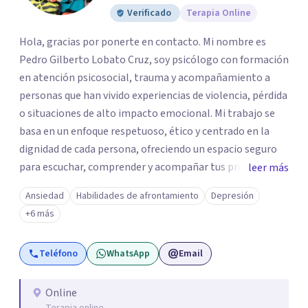
Verificado
Terapia Online
Hola, gracias por ponerte en contacto. Mi nombre es
Pedro Gilberto Lobato Cruz, soy psicólogo con formación
en atención psicosocial, trauma y acompañamiento a
personas que han vivido experiencias de violencia, pérdida
o situaciones de alto impacto emocional. Mi trabajo se
basa en un enfoque respetuoso, ético y centrado en la
dignidad de cada persona, ofreciendo un espacio seguro
para escuchar, comprender y acompañar tus procesos
leer más
emocionales a tu propio ritmo. Creo firmemente en la
Ansiedad
Habilidades de afrontamiento
Depresión
importancia de construir juntos herramientas que
+6 más
fortalezcan el bienestar, la autonomía y el sentido de
vida. Será un gusto acompañarte en este proceso. Quedo
Teléfono
WhatsApp
Email
atento para resolver cualquier duda y acordar una cita. Un
abrazo, Pedro Gilberto Lobato Cruz Psicólogo
Online