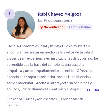
1
Rubí Chávez Melgoza
Lic. Psicología Clínica
No verificado
Terapia Online
¡Hola! Mi nombre es Rubí y mi objetivo es ayudarte a
encontrar bienestar en medio de los retos de la vida. A
través de mi experiencia en instituciones de gobierno, he
aprendido que la base del cambio es una escucha
empática y un acompañamiento auténtico. ​Ofrezco un
espacio de terapia donde priorizamos tu resiliencia y
salud emocional. Gracias a mi trayectoria con niños y
adultos, utilizo dinámicas creativas y enfoques adaptados
leer más
a tus necesidades específicas. Estoy aquí para escucharte
Ansiedad
Niños y adolescentes
Codependencia
y brindarte las herramientas necesarias para fortalecer
+5 más