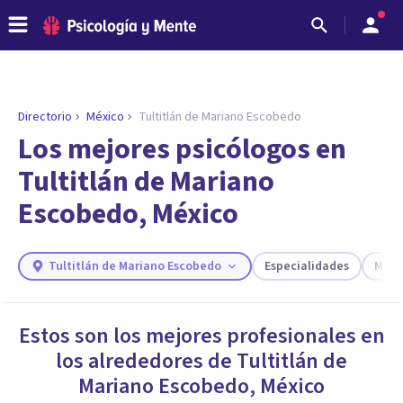
Directorio
México
Tultitlán de Mariano Escobedo
ENCONTRAR MI TERAPEUTA
¿Necesitas ayuda para encontrar el
Los mejores psicólogos en
psicólogo adecuado?
Tultitlán de Mariano
Responde a unas breves preguntas y te ofreceremos
Escobedo, México
los profesionales que más se ajustan a tus
necesidades.
Responder cuestionario
Tultitlán de Mariano Escobedo
Especialidades
Más f
Estos son los mejores profesionales en
los alrededores de
Tultitlán de
Mariano Escobedo
,
México