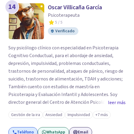
14
Oscar Villicaña García
Psicoterapeuta
5
/ 5
Verificado
Soy psicólogo clínico con especialidad en Psicoterapia
Cognitivo Conductual, para el abordaje de ansiedad,
depresión, impulsividad, problemas conductuales,
trastornos de personalidad, ataques de pánico, riesgo de
suicidio, trastornos de alimentación, TDAH y adicciones;
También cuento con estudios de maestría en
Psicoterapia y Evaluación Infantil y Adolescentes. Soy
director general del Centro de Atención Psicológica y
leer más
Aprendizaje Mák Psap, trabajo proceso psicoterapéutico
Gestión de la ira
Ansiedad
Impulsividad
+7 más
con adultos y adolescentes, evaluaciones psicológicas
integrales con niños desde los 2 años y medio hasta
Teléfono
WhatsApp
Email
jóvenes de 17, realizo diagnósticos psicológicos clínicos