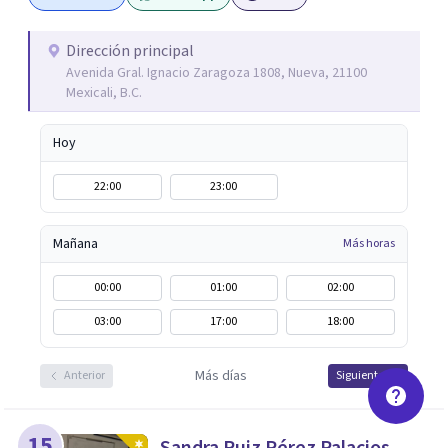
con pacientes de los 18 años en adelante; además doy
asesoría, conferencias y talleres en empresas y escuelas,
Dirección principal
Avenida Gral. Ignacio Zaragoza 1808, Nueva, 21100
abordando distintos temas de inteligencia emocional y
Mexicali, B.C.
salud mental.
Hoy
22:00
23:00
Mañana
Más horas
00:00
01:00
02:00
03:00
17:00
18:00
Más días
Anterior
Siguiente
15