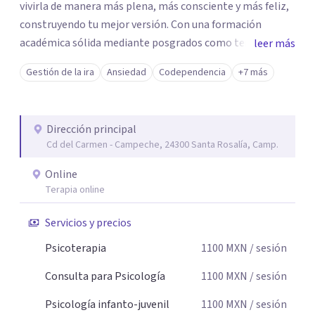
vivirla de manera más plena, más consciente y más feliz,
construyendo tu mejor versión. Con una formación
académica sólida mediante posgrados como terapeuta
leer más
breve, familiar e infantil, así como con respaldo
Gestión de la ira
Ansiedad
Codependencia
+7 más
profesional y experiencia clínica de más de 26 años y
personal te acompaño en el proceso con empatía
auténtica y comunicación clara y directa para darte
Dirección principal
seguridad emocional y una dirección firme de tu proceso
Cd del Carmen - Campeche, 24300 Santa Rosalía, Camp.
de cambio.
Online
Terapia online
Servicios y precios
Psicoterapia
1100
MXN
/ sesión
Consulta para Psicología
1100
MXN
/ sesión
Psicología infanto-juvenil
1100
MXN
/ sesión