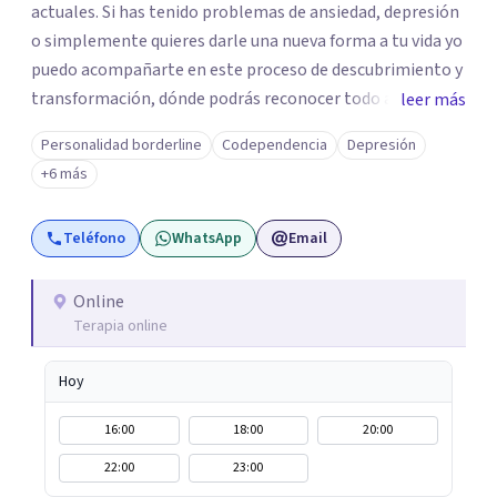
actuales. Si has tenido problemas de ansiedad, depresión
o simplemente quieres darle una nueva forma a tu vida yo
puedo acompañarte en este proceso de descubrimiento y
transformación, dónde podrás reconocer todo aquello
leer más
que te ha aqueja. Así que si buscas un espacio de compañía
Personalidad borderline
Codependencia
Depresión
seguro respetuoso y fraternal yo puedo acompañarte.
+6 más
Teléfono
WhatsApp
Email
Online
Terapia online
Hoy
16:00
18:00
20:00
22:00
23:00