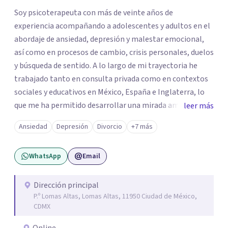
Soy psicoterapeuta con más de veinte años de
experiencia acompañando a adolescentes y adultos en el
abordaje de ansiedad, depresión y malestar emocional,
así como en procesos de cambio, crisis personales, duelos
y búsqueda de sentido. A lo largo de mi trayectoria he
trabajado tanto en consulta privada como en contextos
sociales y educativos en México, España e Inglaterra, lo
que me ha permitido desarrollar una mirada amplia,
leer más
sensible y profundamente humana del sufrimiento
Ansiedad
Depresión
Divorcio
+7 más
psicológico. Trabajo desde un enfoque integral que
combina la Psicología Existencial, la Logoterapia, el
WhatsApp
Email
Análisis Conductual y la Terapia Dialéctico Conductual.
Este enfoque me permite acompañar de manera efectiva
a personas que atraviesan ansiedad persistente, estados
Dirección principal
P.º Lomas Altas, Lomas Altas, 11950 Ciudad de México,
depresivos, agotamiento emocional, pensamientos
CDMX
negativos recurrentes o dificultades para regular sus
emociones, integrando herramientas basadas en