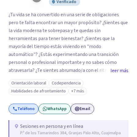
Verificado
¿Tu vida se ha convertido en una serie de obligaciones
pero te falta encontrar un mayor propósito? ¿Sientes que
la vida moderna te sobrepasa y te quedas sin
herramientas para tener bienestar? ¿Sientes que la
mayoría del tiempo estás viviendo en "modo
automático"? ¿Estás experimentando una transición
personal o profesional importante y no sabes cómo
atravesarla? ¿Te sientes abrumado/a con el ritmo de tu
leer más
día a día y te preguntas si hay una mejor manera de vivir?
Orientación laboral
Codependencia
¿Aunque no estás deprimido/a sientes que te gustaría
Habilidades de afrontamiento
+7 más
potenciar tu capacidad de bienestar? Hola, Soy
Mariangela Rodriguez Badel. Uno de mis propósitos de
Teléfono
WhatsApp
Email
vida es impactar positivamente la vida de jóvenes y
adultos. Lo hago entendiendo el “mundo” que es cada
uno/a y acompañándolo/as a encontrar herramientas
Sesiones en persona y en línea
P.º de los Tamarindos 384, Granjas Palo Alto, Cuajimalpa
que les permitan conectar con su vida de maneras