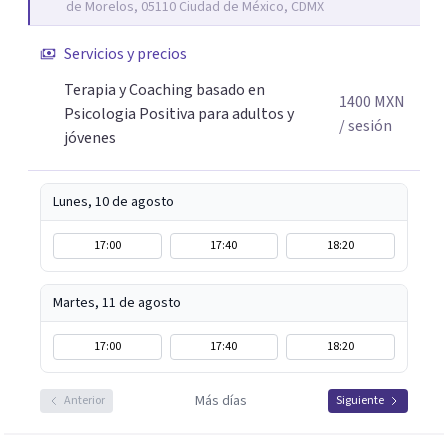
de Morelos, 05110 Ciudad de México, CDMX
diferentes y avanzar hacia donde lo necesitan. Hago
procesos de terapia y coaching individual en línea o de
Servicios y precios
manera presencial en la Ciudad de México.
Terapia y Coaching basado en
Adicionalmente enseño herramientas de psicología
1400
MXN
Psicologia Positiva para adultos y
positiva y bienestar a grupos y equipos.
/ sesión
jóvenes
Lunes, 10 de agosto
17:00
17:40
18:20
Martes, 11 de agosto
17:00
17:40
18:20
Más días
Anterior
Siguiente