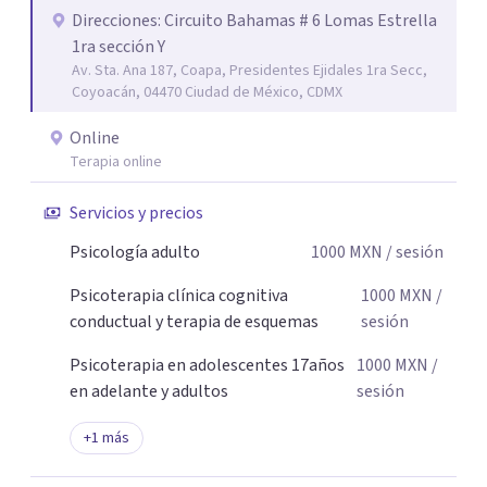
parejas que desean superar la ansiedad, la depresión, el
Direcciones: Circuito Bahamas # 6 Lomas Estrella
1ra sección Y
estrés, los duelos, fortalecer su autoestima, establecer
Av. Sta. Ana 187, Coapa, Presidentes Ejidales 1ra Secc,
límites saludables, mejorar sus relaciones y afrontar los
Coyoacán, 04470 Ciudad de México, CDMX
desafíos de la vida con mayor seguridad y equilibrio. Será
un privilegio acompañarte en este camino hacia una vida
Online
con mayor bienestar y tranquilidad.
Terapia online
Servicios y precios
Psicología adulto
1000
MXN
/ sesión
Psicoterapia clínica cognitiva
1000
MXN
/
conductual y terapia de esquemas
sesión
Psicoterapia en adolescentes 17años
1000
MXN
/
en adelante y adultos
sesión
+
1
más