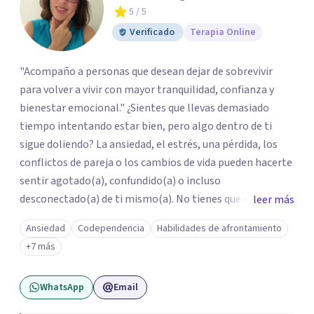
5
/ 5
Verificado
Terapia Online
"Acompaño a personas que desean dejar de sobrevivir
para volver a vivir con mayor tranquilidad, confianza y
bienestar emocional." ¿Sientes que llevas demasiado
tiempo intentando estar bien, pero algo dentro de ti
sigue doliendo? La ansiedad, el estrés, una pérdida, los
conflictos de pareja o los cambios de vida pueden hacerte
sentir agotado(a), confundido(a) o incluso
desconectado(a) de ti mismo(a). No tienes que enfrentar
leer más
este proceso en soledad. Te ofrezco un espacio seguro,
Ansiedad
Codependencia
Habilidades de afrontamiento
libre de juicios y basado en la empatía, el respeto y la
+7 más
confidencialidad, donde juntos comprenderemos qué está
ocurriendo y trabajaremos con herramientas respaldadas
WhatsApp
Email
por la evidencia para ayudarte a recuperar tu bienestar.
Acompaño a adolescentes (desde los 17 años), adultos y