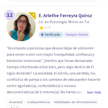
12
E. Arlethe Ferreyra Quiroz
Lic. en Psicología. Mstra. en Tcc
5
/ 5
Verificado
Terapia Online
"Acompaño a personas que desean dejar de sobrevivir
para volver a vivir con mayor tranquilidad, confianza y
bienestar emocional." ¿Sientes que llevas demasiado
tiempo intentando estar bien, pero algo dentro de ti
sigue doliendo? La ansiedad, el estrés, una pérdida, los
conflictos de pareja o los cambios de vida pueden hacerte
sentir agotado(a), confundido(a) o incluso
desconectado(a) de ti mismo(a). No tienes que enfrentar
leer más
este proceso en soledad. Te ofrezco un espacio seguro,
Ansiedad
Codependencia
Habilidades de afrontamiento
libre de juicios y basado en la empatía, el respeto y la