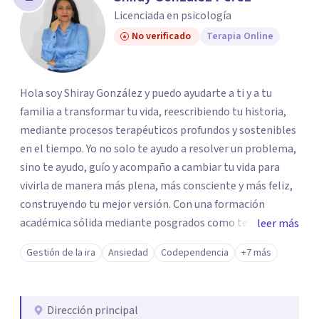
los profesionales que más se ajustan a tus
Licenciada en psicología
necesidades.
No verificado
Terapia Online
Responder cuestionario
Hola soy Shiray González y puedo ayudarte a ti y a tu
familia a transformar tu vida, reescribiendo tu historia,
mediante procesos terapéuticos profundos y sostenibles
en el tiempo. Yo no solo te ayudo a resolver un problema,
sino te ayudo, guío y acompaño a cambiar tu vida para
vivirla de manera más plena, más consciente y más feliz,
construyendo tu mejor versión. Con una formación
académica sólida mediante posgrados como terapeuta
leer más
breve, familiar e infantil, así como con respaldo
Gestión de la ira
Ansiedad
Codependencia
+7 más
profesional y experiencia clínica de más de 26 años y
personal te acompaño en el proceso con empatía
auténtica y comunicación clara y directa para darte
Dirección principal
seguridad emocional y una dirección firme de tu proceso