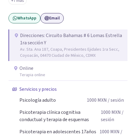
+7 más
confidencialidad, donde juntos comprenderemos qué está
ocurriendo y trabajaremos con herramientas respaldadas
WhatsApp
Email
por la evidencia para ayudarte a recuperar tu bienestar.
Acompaño a adolescentes (desde los 17 años), adultos y
parejas que desean superar la ansiedad, la depresión, el
Direcciones: Circuito Bahamas # 6 Lomas Estrella
1ra sección Y
estrés, los duelos, fortalecer su autoestima, establecer
Av. Sta. Ana 187, Coapa, Presidentes Ejidales 1ra Secc,
límites saludables, mejorar sus relaciones y afrontar los
Coyoacán, 04470 Ciudad de México, CDMX
desafíos de la vida con mayor seguridad y equilibrio. Será
un privilegio acompañarte en este camino hacia una vida
Online
con mayor bienestar y tranquilidad.
Terapia online
Servicios y precios
Psicología adulto
1000
MXN
/ sesión
Psicoterapia clínica cognitiva
1000
MXN
/
conductual y terapia de esquemas
sesión
Psicoterapia en adolescentes 17años
1000
MXN
/