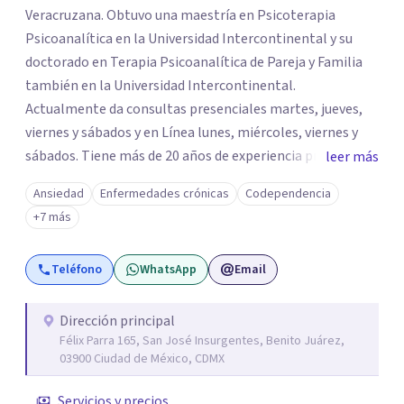
Veracruzana. Obtuvo una maestría en Psicoterapia
Psicoanalítica en la Universidad Intercontinental y su
doctorado en Terapia Psicoanalítica de Pareja y Familia
también en la Universidad Intercontinental.
Actualmente da consultas presenciales martes, jueves,
viernes y sábados y en Línea lunes, miércoles, viernes y
sábados. Tiene más de 20 años de experiencia profesional
leer más
como psicoterapeuta. Inició el trabajo en línea hace 16
Ansiedad
Enfermedades crónicas
Codependencia
años, con pacientes que por motivos de trabajo o
+7 más
estudios viven en el extranjero o aquellos que viven en el
interior de la república. Actualmente, la experiencia de la
Teléfono
WhatsApp
Email
pandemia permitió que los pacientes locales
experimentaran la experiencia de la psicoterapia en
línea, la cual ha demostrado su efectividad.
Dirección principal
Félix Parra 165, San José Insurgentes, Benito Juárez,
03900 Ciudad de México, CDMX
Servicios y precios