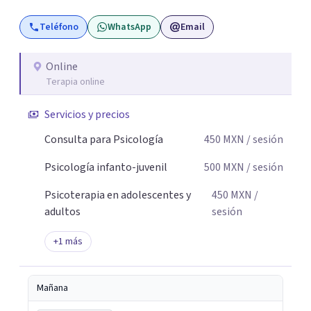
comprender lo que sucede y comenzar a construir nuevas
Teléfono
WhatsApp
Email
formas de afrontar aquello que nos está generando
malestar. Será un gusto acompañarte en este proceso.
Online
Terapia online
Servicios y precios
Consulta para Psicología
450
MXN
/ sesión
Psicología infanto-juvenil
500
MXN
/ sesión
Psicoterapia en adolescentes y
450
MXN
/
adultos
sesión
+
1
más
Mañana