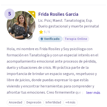
5
Frida Rosiles Garcia
Lic. Psic; Maest. Tanatologia; Esp.
Duelo gestacional y muerte perinatal
5
/ 5
Verificado
Terapia Online
Hola, mi nombre es Frida Rosiles y Soy psicóloga con
formación en Tanatología y con un especial interés en el
acompañamiento emocional ante procesos de pérdida,
duelo y situaciones de crisis. Mi práctica parte de la
importancia de brindar un espacio seguro, respetuoso y
libre de juicios, donde puedas expresar lo que estás
viviendo y encontrar herramientas para comprender y
afrontar tus emociones. Creo firmemente que pedir ayuda
leer más
psicológica no significa tener todas las respuestas, sino
Ansiedad
Depresión
Infertilidad
+4 más
permitirse contar con un espacio para detenerse,