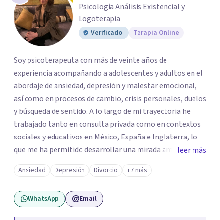
Psicología Análisis Existencial y
Logoterapia
Verificado
Terapia Online
Soy psicoterapeuta con más de veinte años de
experiencia acompañando a adolescentes y adultos en el
abordaje de ansiedad, depresión y malestar emocional,
así como en procesos de cambio, crisis personales, duelos
y búsqueda de sentido. A lo largo de mi trayectoria he
trabajado tanto en consulta privada como en contextos
sociales y educativos en México, España e Inglaterra, lo
que me ha permitido desarrollar una mirada amplia,
leer más
sensible y profundamente humana del sufrimiento
Ansiedad
Depresión
Divorcio
+7 más
psicológico. Trabajo desde un enfoque integral que
combina la Psicología Existencial, la Logoterapia, el
WhatsApp
Email
Análisis Conductual y la Terapia Dialéctico Conductual.
Este enfoque me permite acompañar de manera efectiva