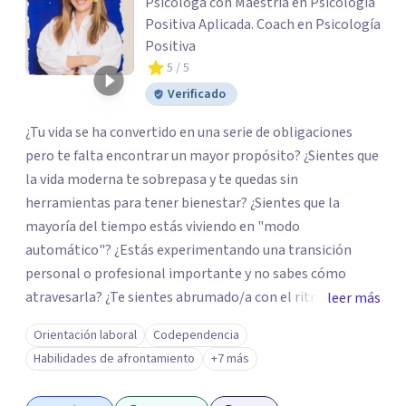
Psicóloga con Maestría en Psicología
Positiva Aplicada. Coach en Psicología
Positiva
5
/ 5
Verificado
¿Tu vida se ha convertido en una serie de obligaciones
pero te falta encontrar un mayor propósito? ¿Sientes que
la vida moderna te sobrepasa y te quedas sin
herramientas para tener bienestar? ¿Sientes que la
mayoría del tiempo estás viviendo en "modo
automático"? ¿Estás experimentando una transición
personal o profesional importante y no sabes cómo
atravesarla? ¿Te sientes abrumado/a con el ritmo de tu
leer más
día a día y te preguntas si hay una mejor manera de vivir?
Orientación laboral
Codependencia
¿Aunque no estás deprimido/a sientes que te gustaría
Habilidades de afrontamiento
+7 más
potenciar tu capacidad de bienestar? Hola, Soy
Mariangela Rodriguez Badel. Uno de mis propósitos de