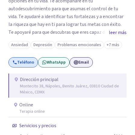
opciones en tu vida. Te acompañaré en tu
autodescubrimiento para que asumas el control de tu
vida. Te ayudaré a identificar tus fortalezas y a encontrar
la riqueza que hay en ti para lograr tus metas con éxito.
Te apoyaré para que descubras que eres capaz de
leer más
convertir los problemas en oportunidades Tú tienes
Ansiedad
Depresión
Problemas emocionales
+7 más
derecho a vivir con bienestar, sin culpas, sin
remordimientos y en plenitud. Con amor propio todo es
Teléfono
WhatsApp
Email
posible. En el viaje de tu vida. ¿Te das cuenta que tienes
fortalezas que te han llevado a alcanzar metas y
objetivos pero también hay momentos en los que has
Dirección principal
Montecito 38, Nápoles, Benito Juárez, 03810 Ciudad de
experimentado situaciones que no te favorecen y te
México, CDMX
gustaría que fueran diferentes? Pedir ayuda es el primer
paso para encontrar soluciones.
Online
Terapia online
Servicios y precios