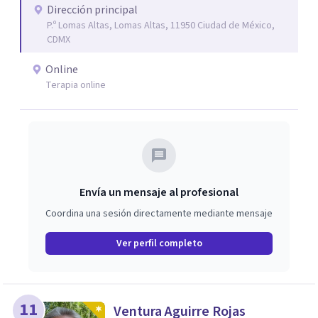
a personas que atraviesan ansiedad persistente, estados
Dirección principal
P.º Lomas Altas, Lomas Altas, 11950 Ciudad de México,
depresivos, agotamiento emocional, pensamientos
CDMX
negativos recurrentes o dificultades para regular sus
emociones, integrando herramientas basadas en
Online
evidencia con una comprensión profunda de la historia y
Terapia online
el contexto de cada persona.
Envía un mensaje al profesional
Coordina una sesión directamente mediante mensaje
Ver perfil completo
11
Ventura Aguirre Rojas