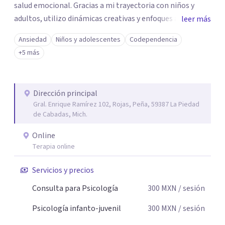
salud emocional. Gracias a mi trayectoria con niños y
adultos, utilizo dinámicas creativas y enfoques adaptados
leer más
a tus necesidades específicas. Estoy aquí para escucharte
Ansiedad
Niños y adolescentes
Codependencia
y brindarte las herramientas necesarias para fortalecer
+5 más
tu paz mental.
Dirección principal
Gral. Enrique Ramírez 102, Rojas, Peña, 59387 La Piedad
de Cabadas, Mich.
Online
Terapia online
Servicios y precios
Consulta para Psicología
300
MXN
/ sesión
Psicología infanto-juvenil
300
MXN
/ sesión