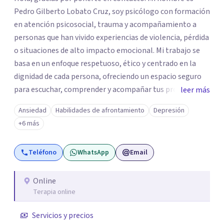
Pedro Gilberto Lobato Cruz, soy psicólogo con formación
en atención psicosocial, trauma y acompañamiento a
personas que han vivido experiencias de violencia, pérdida
o situaciones de alto impacto emocional. Mi trabajo se
basa en un enfoque respetuoso, ético y centrado en la
dignidad de cada persona, ofreciendo un espacio seguro
para escuchar, comprender y acompañar tus procesos
leer más
emocionales a tu propio ritmo. Creo firmemente en la
Ansiedad
Habilidades de afrontamiento
Depresión
importancia de construir juntos herramientas que
+6 más
fortalezcan el bienestar, la autonomía y el sentido de
vida. Será un gusto acompañarte en este proceso. Quedo
Teléfono
WhatsApp
Email
atento para resolver cualquier duda y acordar una cita. Un
abrazo, Pedro Gilberto Lobato Cruz Psicólogo
Online
Terapia online
Servicios y precios