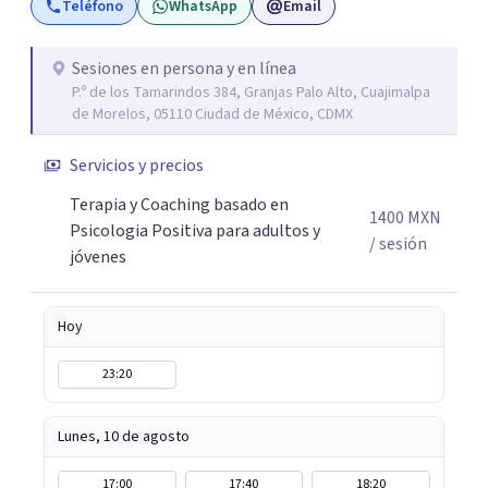
Teléfono
WhatsApp
Email
vida es impactar positivamente la vida de jóvenes y
adultos. Lo hago entendiendo el “mundo” que es cada
uno/a y acompañándolo/as a encontrar herramientas
Sesiones en persona y en línea
P.º de los Tamarindos 384, Granjas Palo Alto, Cuajimalpa
que les permitan conectar con su vida de maneras
de Morelos, 05110 Ciudad de México, CDMX
diferentes y avanzar hacia donde lo necesitan. Hago
procesos de terapia y coaching individual en línea o de
Servicios y precios
manera presencial en la Ciudad de México.
Terapia y Coaching basado en
Adicionalmente enseño herramientas de psicología
1400
MXN
Psicologia Positiva para adultos y
positiva y bienestar a grupos y equipos.
/ sesión
jóvenes
Hoy
23:20
Lunes, 10 de agosto
17:00
17:40
18:20