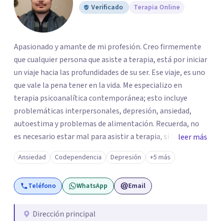
Verificado
Terapia Online
Apasionado y amante de mi profesión. Creo firmemente
que cualquier persona que asiste a terapia, está por iniciar
un viaje hacia las profundidades de su ser. Ese viaje, es uno
que vale la pena tener en la vida. Me especializo en
terapia psicoanalítica contemporánea; esto incluye
problemáticas interpersonales, depresión, ansiedad,
autoestima y problemas de alimentación. Recuerda, no
es necesario estar mal para asistir a terapia, si tienes una
leer más
duda sobre tu vida o sobre como te sientes, basta para
Ansiedad
Codependencia
Depresión
+5 más
empezar un viaje invaluable. ¡No dudes en contactarme
para agendar tu primera cita, con gusto te acompañaré
Teléfono
WhatsApp
Email
en este proceso!
Dirección principal