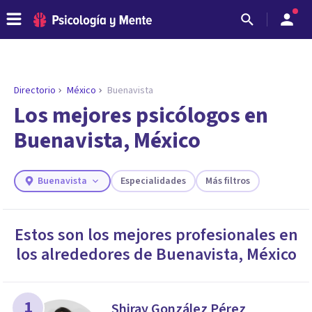
Directorio
México
Buenavista
Los mejores psicólogos en
Buenavista, México
Buenavista
Especialidades
Más filtros
Estos son los mejores profesionales en
los alrededores de
Buenavista
,
México
ENCONTRAR MI TERAPEUTA
¿Necesitas ayuda para encontrar el
psicólogo adecuado?
Responde a unas breves preguntas y te ofreceremos
1
Shiray González Pérez