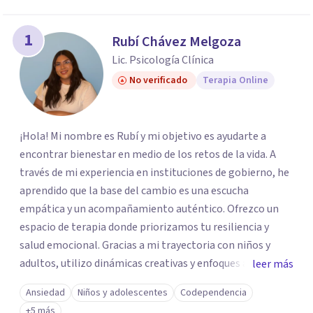
1
Rubí Chávez Melgoza
Lic. Psicología Clínica
No verificado
Terapia Online
¡Hola! Mi nombre es Rubí y mi objetivo es ayudarte a
encontrar bienestar en medio de los retos de la vida. A
través de mi experiencia en instituciones de gobierno, he
aprendido que la base del cambio es una escucha
empática y un acompañamiento auténtico. ​Ofrezco un
espacio de terapia donde priorizamos tu resiliencia y
salud emocional. Gracias a mi trayectoria con niños y
adultos, utilizo dinámicas creativas y enfoques adaptados
leer más
a tus necesidades específicas. Estoy aquí para escucharte
Ansiedad
Niños y adolescentes
Codependencia
y brindarte las herramientas necesarias para fortalecer
+5 más