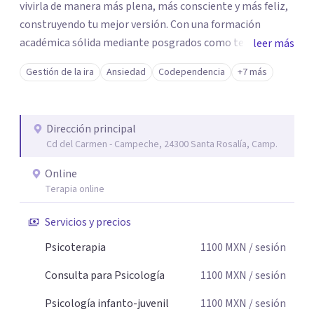
vivirla de manera más plena, más consciente y más feliz,
construyendo tu mejor versión. Con una formación
académica sólida mediante posgrados como terapeuta
leer más
breve, familiar e infantil, así como con respaldo
Gestión de la ira
Ansiedad
Codependencia
+7 más
profesional y experiencia clínica de más de 26 años y
personal te acompaño en el proceso con empatía
auténtica y comunicación clara y directa para darte
Dirección principal
seguridad emocional y una dirección firme de tu proceso
Cd del Carmen - Campeche, 24300 Santa Rosalía, Camp.
de cambio.
Online
Terapia online
Servicios y precios
Psicoterapia
1100
MXN
/ sesión
Consulta para Psicología
1100
MXN
/ sesión
Psicología infanto-juvenil
1100
MXN
/ sesión