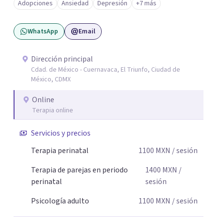
Adopciones
Ansiedad
Depresión
+7 más
Mi enfoque se basa en la escucha empática, el respeto por
la historia de cada persona y el trabajo conjunto para
WhatsApp
Email
desarrollar herramientas que favorezcan el bienestar
emocional y una mejor calidad de vida. Creo firmemente
que buscar ayuda psicológica es un acto de valentía y
Dirección principal
Cdad. de México - Cuernavaca, El Triunfo, Ciudad de
autocuidado. Mi objetivo es acompañarte para que puedas
México, CDMX
comprender mejor lo que estás viviendo, fortalecer tus
recursos personales y construir una vida más plena y
Online
congruente con tus necesidades y valores.
Terapia online
Servicios y precios
Terapia perinatal
1100
MXN
/ sesión
Terapia de parejas en periodo
1400
MXN
/
perinatal
sesión
Psicología adulto
1100
MXN
/ sesión