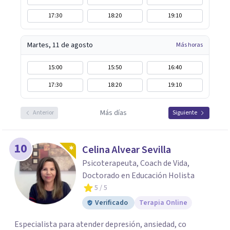
17:30
18:20
19:10
Martes, 11 de agosto
Más horas
15:00
15:50
16:40
17:30
18:20
19:10
Más días
Anterior
Siguiente
10
Celina Alvear Sevilla
Psicoterapeuta, Coach de Vida,
Doctorado en Educación Holista
5
/ 5
Verificado
Terapia Online
Especialista para atender depresión, ansiedad, co