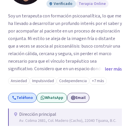
Verificado
Terapia Online
Soy un terapeuta con formación psicoanalítica, lo que me
ha llevado a desarrollar un profundo interés por el saber y
por acompañar al paciente en un proceso de exploración
conjunta. Mi estilo se aleja de la imagen fría o distante
que a veces se asocia al psicoanálisis: busco construir una
relación cálida, cercana y segura, sin perder el marco
necesario para que el vínculo terapéutico sea
significativo. Considero que en un espacio donde uno
leer más
puede sentirse acompañado y escuchado, es posible
Ansiedad
Impulsividad
Codependencia
+7 más
mirar con honestidad cómo nos vinculamos afuera, qué se
repite, qué duele, y qué puede transformarse. En mi
Teléfono
WhatsApp
Email
consultorio hay lugar para todo: risas, tristezas, enojos y
silencios; cada emoción tiene sentido y merece ser
escuchada. Si pudiste conectar con algo de esto,
Dirección principal
Av. Colima 2681, Col. Madero (Cacho), 22040 Tijuana, B.C.
mándame un mensaje y comencemos juntos a trabajar en
eso que has dejado de lado.