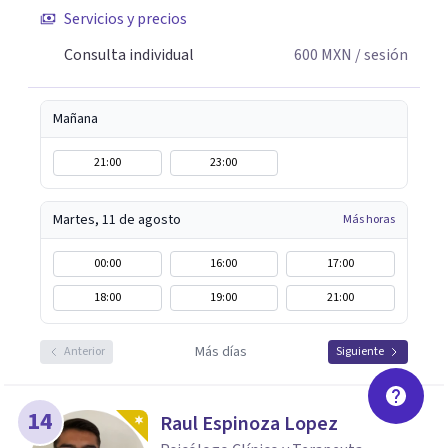
Servicios y precios
ellos: Abordaje Psicológico del Duelo Infantil, El objeto
del fantasma y transferencia; Narcisismo, del mito a la
Consulta individual
600
MXN
/ sesión
Psicopatología; duelo y separación. Siempre abierta a
escucharte.
Mañana
21:00
23:00
Martes, 11 de agosto
Más horas
00:00
16:00
17:00
18:00
19:00
21:00
Más días
Anterior
Siguiente
14
Raul Espinoza Lopez