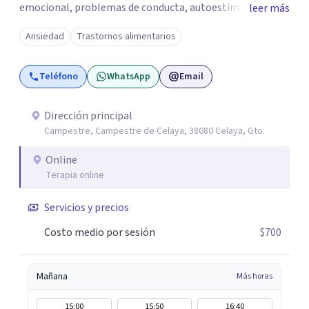
emocional, problemas de conducta, autoestima y
leer más
desarrollo de habilidades sociales y emocionales en
Ansiedad
Trastornos alimentarios
población infantil y juvenil. Me mantengo en constante
formación y actualización para brindar el
Teléfono
WhatsApp
Email
acompañamiento más efectivo a cada persona. Ofrezco
un espacio de apoyo, educación sobre salud mental y
alimentación consciente, adaptado a las necesidades de
Dirección principal
Campestre, Campestre de Celaya, 38080 Celaya, Gto.
cada paciente y su familia. Atiendo de forma online.
Puedes reservar tu primera sesión directamente desde mi
Online
perfil.
Terapia online
Servicios y precios
Costo medio por sesión
$700
Mañana
Más horas
15:00
15:50
16:40