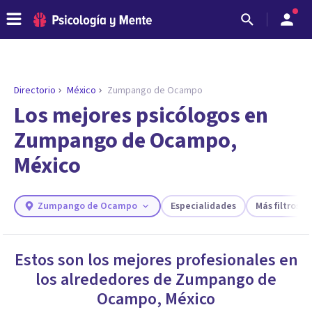
Directorio
México
Zumpango de Ocampo
ENCONTRAR MI TERAPEUTA
¿Necesitas ayuda para encontrar el
Los mejores psicólogos en
psicólogo adecuado?
Zumpango de Ocampo,
Responde a unas breves preguntas y te ofreceremos
México
los profesionales que más se ajustan a tus
necesidades.
Responder cuestionario
Zumpango de Ocampo
Especialidades
Más filtros
Estos son los mejores profesionales en
los alrededores de
Zumpango de
Ocampo
,
México