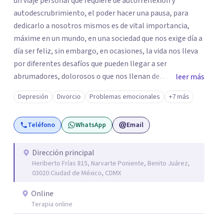
un viaje personal que requiere de autorreflexión y
autodescrubrimiento, el poder hacer una pausa, para
dedicarlo a nosotros mismos es de vital importancia,
máxime en un mundo, en una sociedad que nos exige día a
día ser feliz, sin embargo, en ocasiones, la vida nos lleva
por diferentes desafíos que pueden llegar a ser
abrumadores, dolorosos o que nos llenan de
leer más
preocupación al momento de tratar de resolverlos. Si
Depresión
Divorcio
Problemas emocionales
+7 más
sientes que estos desafíos, dificultan tu vida, te invito a
que exploremos juntos las situaciones que estás viviendo
Teléfono
WhatsApp
Email
en un espacio seguro, respetuoso, confiable y
confidencial para ti. Soy Maestra en Psicoanálisis,
egresada de Dimensión Psicoanalítica, Licenciada en
Dirección principal
Heriberto Frías 815, Narvarte Poniente, Benito Juárez,
Psicología por la UVM y Licenciada en Trabajo Social por
03020 Ciudad de México, CDMX
la UNAM. Cuento con los siguientes diplomados:
Introducción a la Lectura de Lacan: del sujeto al parletrè y
Online
Principales aportaciones al psicoanálisis con niños y
Terapia online
adolescentes. Además de varios cursos y talleres, entre