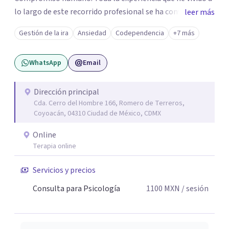
lo largo de este recorrido profesional se ha convertido en
leer más
una forma de vida congruente y satisfactoria en mi, por la
Gestión de la ira
Ansiedad
Codependencia
+7 más
certeza de quien soy y de mis objetivos, que me han dado
el mando de mi existencia y este es mi objetivo para mis
WhatsApp
Email
pacientes en un ambiente de compresión y
descubrimientos de si mismos.
Dirección principal
Cda. Cerro del Hombre 166, Romero de Terreros,
Coyoacán, 04310 Ciudad de México, CDMX
Online
Terapia online
Servicios y precios
Consulta para Psicología
1100
MXN
/ sesión