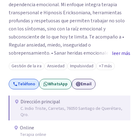
dependencia emocional. Mi enfoque integra terapia
transpersonal e Hipnosis Ericksoniana, herramientas
profundas y respetuosas que permiten trabajar no solo
con los síntomas, sino con la raíz emocional y
subconsciente de lo que hoy te limita. Te acompaño a •
Regular ansiedad, miedo, inseguridad o
sobrepensamiento. • Sanar heridas emocionales y
leer más
fortalecer tu autoestima. . Comprender por qué repites
Gestión de la ira
Ansiedad
Impulsividad
+7 más
ciertos patrones o emociones. Puedes superar lo que te
preocupa y lograr tus objetivos más pronto de lo que
Teléfono
WhatsApp
Email
imaginas. Contáctame por Wahtsapp. Puedo ayudarte.
Dirección principal
C. Indio Triste, Carretas, 76050 Santiago de Querétaro,
Qro.
Online
Terapia online