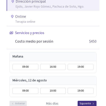
que el proceso terapéutico tenga sentido. Trabajo
Dirección principal
Ejido, Javier Rojo Gómez, Pachuca de Soto, Hgo.
especialmente con procesos de duelo Y psicooncología,
ofreciendo un espacio cercano, humano y libre de juicios.
Online
Si tú o algún familiar están atravesando un proceso
Terapia online
relacionado con cáncer, puedes escribirme por WhatsApp
para agendar una primera sesión gratuita. Y si estás
Servicios y precios
pasando por un momento difícil y necesitas hablar con
Costo medio por sesión
$450
alguien, también puedes contactarme: la primera
conversación no tiene costo.
Mañana
09:00
16:00
19:00
Miércoles, 12 de agosto
09:00
10:00
19:00
Más días
Anterior
Siguiente