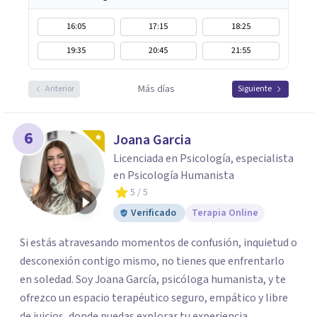
16:05
17:15
18:25
19:35
20:45
21:55
Más días
Anterior
Siguiente
6
Joana Garcia
Licenciada en Psicología, especialista
en Psicología Humanista
5
/ 5
Verificado
Terapia Online
Si estás atravesando momentos de confusión, inquietud o
desconexión contigo mismo, no tienes que enfrentarlo
en soledad. Soy Joana García, psicóloga humanista, y te
ofrezco un espacio terapéutico seguro, empático y libre
de juicios, donde puedas explorar tu experiencia,