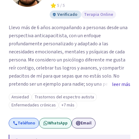
5
/ 5
Verificado
Terapia Online
Llevo más de 6 años acompañando a personas desde una
perspectiva anticapacitista, con un enfoque
profundamente personalizado y adaptado a las
necesidades emocionales, mentales y psíquicas de cada
persona. Me considero un psicólogo diferente me gusta
reír contigo, celebrar tus logros y avances, y compartir
pedacitos de mí para que sepas que no estás solo. No
pretendo ser un ejemplo para nadie; soy una persona que
leer más
también sufre, llora, ríe y grita. Para mí, tu salud, tu paz y
Ansiedad
Trastornos del espectro autista
tu tranquilidad siempre estarán por encima de lo
Enfermedades crónicas
+7 más
económico. A lo largo de mi camino he cuestionado
muchas de las reglas rígidas que aprendí en la formación
Teléfono
WhatsApp
Email
tradicional, porque creo que antes que las técnicas se
necesita humanidad, presencia y una conexión real para