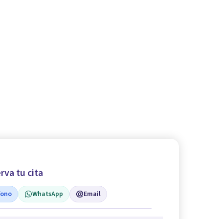
rva tu cita
fono
WhatsApp
Email