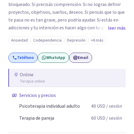
bloqueado. Si precisás comprensión. Si no logras definir
proyectos, objetivos, sueños, deseos. Si pensás que lo que
te pasa no es tan grave, pero podría ayudar. Si estás en
adicciones y tu intención es hacer algo con lo que te está
leer más
pasando. No dudes en comunicarte a fin de comenzar a
Ansiedad
Codependencia
Depresión
+6 más
resolver la situación que está generando esa angustia.
Teléfono
WhatsApp
Email
Online
Terapia online
Servicios y precios
Psicoterapia individual adulto
40
USD
/ sesión
Terapia de pareja
60
USD
/ sesión