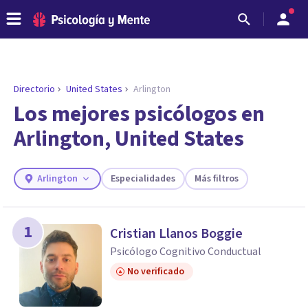
Directorio
United States
Arlington
ENCONTRAR MI TERAPEUTA
¿Necesitas ayuda para encontrar el
Los mejores psicólogos en
psicólogo adecuado?
Arlington, United States
Responde a unas breves preguntas y te ofreceremos
los profesionales que más se ajustan a tus
necesidades.
Arlington
Especialidades
Más filtros
Responder cuestionario
1
Cristian Llanos Boggie
Psicólogo Cognitivo Conductual
No verificado