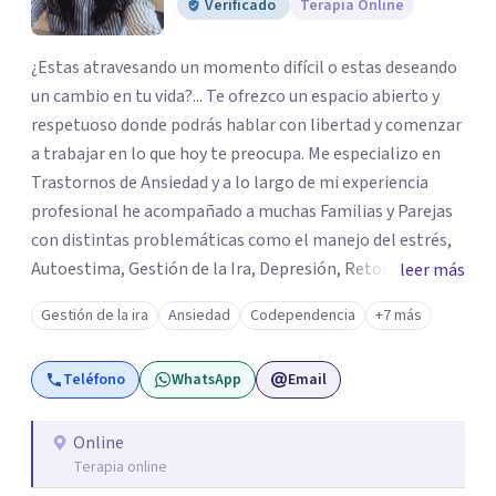
Verificado
Terapia Online
¿Estas atravesando un momento difícil o estas deseando
un cambio en tu vida?... Te ofrezco un espacio abierto y
respetuoso donde podrás hablar con libertad y comenzar
a trabajar en lo que hoy te preocupa. Me especializo en
Trastornos de Ansiedad y a lo largo de mi experiencia
profesional he acompañado a muchas Familias y Parejas
con distintas problemáticas como el manejo del estrés,
Autoestima, Gestión de la Ira, Depresión, Retos en la
leer más
Crianza, Codependencia, Celos, entre otros. Cuento con
Gestión de la ira
Ansiedad
Codependencia
+7 más
más de 12 años de experiencia en el área de la Salud
mental y he trabajado en distintos contextos clínicos con
Teléfono
WhatsApp
Email
niños, Adolescentes y Adultos
Online
Terapia online