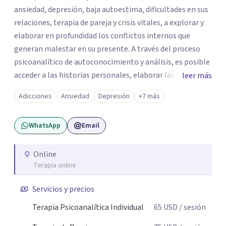
ansiedad, depresión, baja autoestima, dificultades en sus
relaciones, terapia de pareja y crisis vitales, a explorar y
elaborar en profundidad los conflictos internos que
generan malestar en su presente. A través del proceso
psicoanalítico de autoconocimiento y análisis, es posible
acceder a las historias personales, elaborar las
leer más
experiencias del pasado y resignificarlas, liberando su
Adicciones
Ansiedad
Depresión
+7 más
influencia para construir un futuro con mayor libertad y
autenticidad. La terapia psicoanalítica crea un espacio de
WhatsApp
Email
verbalización libre y sin filtros. A través de esta
conversación abierta y del trabajo analítico conjunto, se
exploran las vivencias que aún condicionan el presente, se
Online
Terapia online
les otorga un nuevo sentido y se transforma su impacto
emocional. De esta forma, los pacientes logran mayor
Servicios y precios
claridad sobre sí mismos, reducen significativamente su
sufrimiento y alcanzan cambios profundos y duraderos en
Terapia Psicoanalítica Individual
65
USD
/ sesión
su vida y relaciones personales.