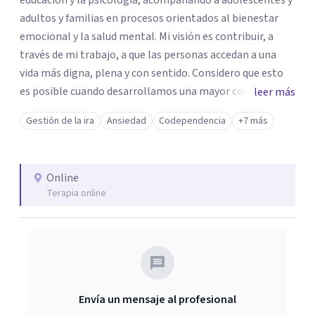
educación y la psicología, acompañando a adolescentes y
adultos y familias en procesos orientados al bienestar
emocional y la salud mental. Mi visión es contribuir, a
través de mi trabajo, a que las personas accedan a una
vida más digna, plena y con sentido. Considero que esto
es posible cuando desarrollamos una mayor conciencia
leer más
de nuestro mundo interior y de la manera en que nuestras
Gestión de la ira
Ansiedad
Codependencia
+7 más
experiencias influyen en nuestra forma de sentir, pensar y
relacionarnos. Mi misión es ofrecer un espacio de
acompañamiento en salud mental basado en la
Online
comprensión, la compasión y el respeto por el ritmo de
Terapia online
cada persona. Integro conocimientos y herramientas de
la psicología con un enfoque informado en trauma para
ayudar a mis clientes a comprender sus conflictos
internos, fortalecer sus recursos personales, desarrollar
nuevas estrategias de afrontamiento y avanzar con
mayor claridad, resiliencia y bienestar. Creo
Envía un mensaje al profesional
profundamente en la autoconciencia como un camino