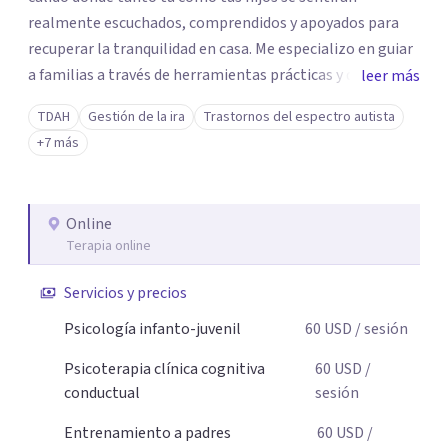
realmente escuchados, comprendidos y apoyados para
recuperar la tranquilidad en casa. Me especializo en guiar
a familias a través de herramientas prácticas y dinámicas
leer más
adaptadas a la edad de cada menor, dejando de lado las
TDAH
Gestión de la ira
Trastornos del espectro autista
etiquetas y los tecnicismos. Mi forma de trabajar se
+7 más
centra en entender las emociones que hay detrás del
comportamiento, ayudándoles a desarrollar la confianza
necesaria para superar sus retos y fortaleciendo la
Online
comunicación entre ustedes. Acompaño a niños y
Terapia online
adolescentes que están lidiando con la ansiedad, la
timidez, la rebeldía o dificultades escolares, así como a
Servicios y precios
padres que buscan orientación y pautas claras para
Psicología infanto-juvenil
60
USD
/ sesión
educar sin perder la paciencia ni el control. Si estás listo
para dar el primer paso hacia una convivencia familiar
Psicoterapia clínica cognitiva
60
USD
/
más armoniosa, agenda tu sesión y empecemos a
conductual
sesión
trabajar juntos.
Entrenamiento a padres
60
USD
/