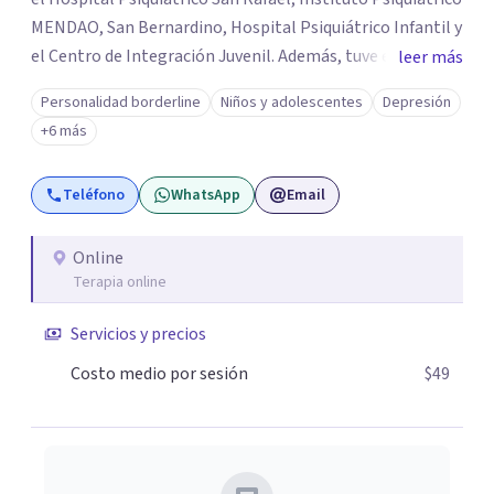
MENDAO, San Bernardino, Hospital Psiquiátrico Infantil y
el Centro de Integración Juvenil. Además, tuve el
leer más
privilegio de colaborar en comunidades como Olivar del
Personalidad borderline
Niños y adolescentes
Depresión
Conde y Xochimilco, lo que me permitió conocer diversas
+6 más
realidades y necesidades.
Teléfono
WhatsApp
Email
Online
Terapia online
Servicios y precios
Costo medio por sesión
$49