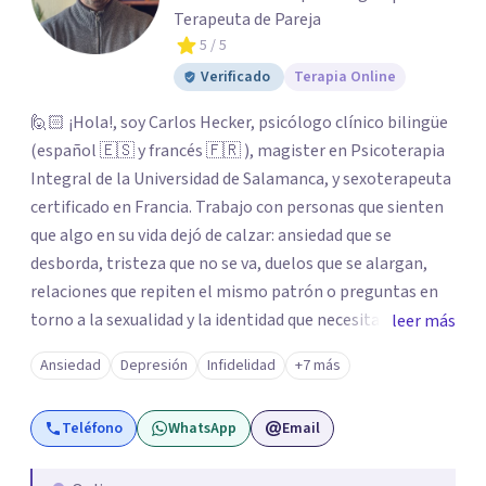
Terapeuta de Pareja
5
/ 5
Verificado
Terapia Online
🙋🏻 ¡Hola!, soy Carlos Hecker, psicólogo clínico bilingüe
(español 🇪🇸 y francés 🇫🇷 ), magister en Psicoterapia
Integral de la Universidad de Salamanca, y sexoterapeuta
certificado en Francia. Trabajo con personas que sienten
que algo en su vida dejó de calzar: ansiedad que se
desborda, tristeza que no se va, duelos que se alargan,
relaciones que repiten el mismo patrón o preguntas en
torno a la sexualidad y la identidad que necesitan un
leer más
espacio seguro para ser habladas. Mi orientación teórica
Ansiedad
Depresión
Infidelidad
+7 más
integra una mirada Humanista-Relacional con Terapia
Breve, donde el modo en que te vinculas ocupa un lugar
Teléfono
WhatsApp
Email
central: cómo te relacionas contigo, con las demás
personas y con tu entorno. Además de mi formación en