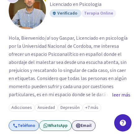
Licenciado en Psicologia
Verificado
Terapia Online
Hola, Bienvenido/a! soy Gaspar, Licenciado en psicología
por la Universidad Nacional de Cordoba, me interesa
ofrecer un espacio Psicoanalítico en español donde el
abordaje del malestar sea desde una escucha atenta, sin
prejuicios y rescatando lo singular de cada caso, sin caer
en etiquetas. Considero que todas las personas en algún
momento pueden sufrir y cada una por cuestiones
particulares, es en mi espacio donde se le dará un lugar a
leer más
esas cuestiones singulares de cada uno, para luego
Adicciones
Ansiedad
Depresión
+7 más
generar cambios. Soy una persona en constante
formación, actualmente curso seminarios, una
Teléfono
WhatsApp
Email
especialización en psicoanálisis y también investigo.
Siempre en la búsqueda de ser un mejor profesional.