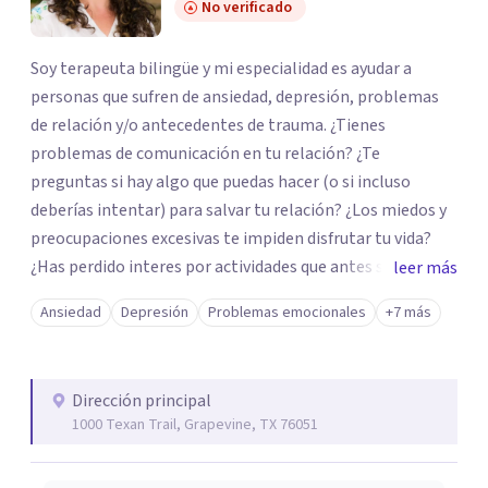
No verificado
Soy terapeuta bilingüe y mi especialidad es ayudar a
personas que sufren de ansiedad, depresión, problemas
de relación y/o antecedentes de trauma. ¿Tienes
problemas de comunicación en tu relación? ¿Te
preguntas si hay algo que puedas hacer (o si incluso
deberías intentar) para salvar tu relación? ¿Los miedos y
preocupaciones excesivas te impiden disfrutar tu vida?
¿Has perdido interes por actividades que antes solías
leer más
disfrutar? ¿Te aislas de la gente y ahora sientes soledad y
Ansiedad
Depresión
Problemas emocionales
+7 más
tristeza? ¿Tuviste una infancia difícil (abuso, abandono,
etc) o experimentaste un evento traumático que sigue
afectando tu vida o tus relaciones actuales?
Dirección principal
1000 Texan Trail, Grapevine, TX 76051