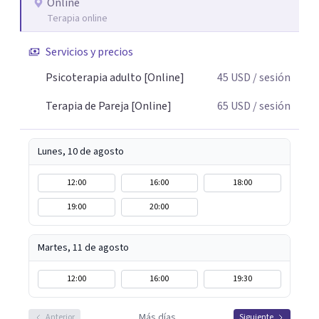
psicoterapia, cuento con especialización en sexoterapia,
Online
Terapia online
por lo que también acompaño temas de salud sexual,
terapia de pareja, diversidad sexual y de género,
Servicios y precios
dificultades en el deseo, intimidad, orientación o
identidad. Busco que el espacio terapéutico sea un lugar
Psicoterapia adulto [Online]
45
USD
/ sesión
donde puedas hablar de estos temas sin juicios, con
Terapia de Pareja [Online]
65
USD
/ sesión
respeto y libertad. Trabajo con objetivos claros y
realistas, sin fórmulas rígidas: combinamos profundidad
emocional con una mirada práctica sobre tu vida diaria.
Lunes, 10 de agosto
12:00
16:00
18:00
19:00
20:00
Martes, 11 de agosto
12:00
16:00
19:30
Más días
Anterior
Siguiente