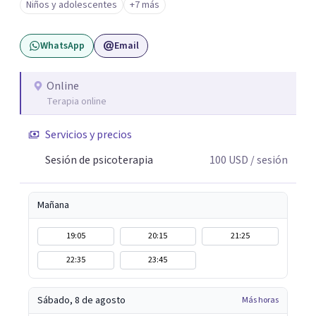
Niños y adolescentes
+7 más
corporal, Mentalization Based Therapy (MBT),
hipnoterapia y respiración neurodinámica, integrando
WhatsApp
Email
actualmente la Psicología Analítica Junguiana. Mi
abordaje también incorpora perspectivas interculturales,
ecopsicología y el trabajo simbólico con el inconsciente,
Online
Terapia online
entendiendo que cada proceso terapéutico es único y
requiere una mirada personalizada.
Servicios y precios
Sesión de psicoterapia
100
USD
/ sesión
Mañana
19:05
20:15
21:25
22:35
23:45
Sábado, 8 de agosto
Más horas