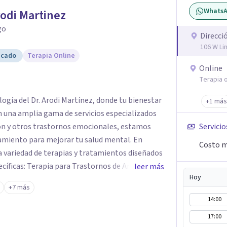
Whats
rodi Martinez
go
Direcci
106 W Li
icado
Terapia Online
Online
Terapia o
logía del Dr. Arodi Martínez, donde tu bienestar
+1 más
n una amplia gama de servicios especializados
ión y otros trastornos emocionales, estamos
Servicio
amiento para mejorar tu salud mental. En
Costo m
 variedad de terapias y tratamientos diseñados
ecíficas: Terapia para Trastornos de Ansiedad y
leer más
Hoy
atamiento de la ansiedad y la depresión,
+7 más
dencia para ayudarte a recuperar tu bienestar
14:00
areja y Familiar: Trabajamos contigo y tus seres
17:00
nes y mejorar la dinámica familiar. Evaluaciones