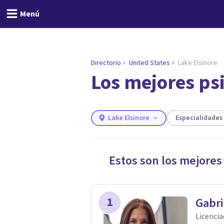
Menú
Directorio
United States
Lake Elsinore
Los mejores psi
ENCONTRAR MI TERAPEUTA
¿Necesitas ayuda para 
Responde a unas breves preguntas y
necesidades.
Lake Elsinore
Especialidades
Responder cuestionario
Estos son los mejores
1
Gabr
Licencia