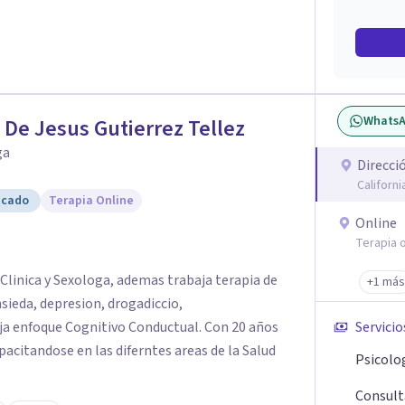
sin perder la paciencia ni el control. Si estás
a una convivencia familiar más armoniosa, agenda
untos.
Whats
 De Jesus Gutierrez Tellez
ga
Direcci
Californ
icado
Terapia Online
Online
Terapia o
Clinica y Sexologa, ademas trabaja terapia de
+1 más
ieda, depresion, drogadiccio,
a enfoque Cognitivo Conductual. Con 20 años
Servicio
acitandose en las diferntes areas de la Salud
Psicolog
Consulta