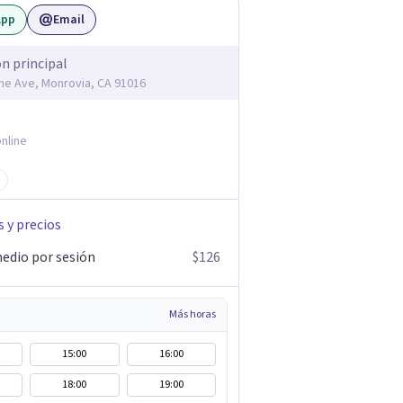
App
Email
ón principal
me Ave, Monrovia, CA 91016
nline
s y precios
edio por sesión
$126
Más horas
15:00
16:00
18:00
19:00