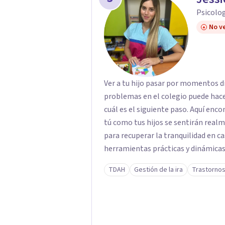
interno, cambias tu forma de pensar, 
Psicolog
No ve
Ver a tu hijo pasar por momentos di
problemas en el colegio puede hace
cuál es el siguiente paso. Aquí enc
tú como tus hijos se sentirán rea
para recuperar la tranquilidad en casa. Me especializo en guiar a familias a tr
herramientas prácticas y dinámicas
lado las etiquetas y los tecnicismos
TDAH
Gestión de la ira
Trastornos
emociones que hay detrás del comp
confianza necesaria para superar su
ustedes. Acompaño a niños y adolescentes que están lidiando con la ansiedad, la
timidez, la rebeldía o dificultades 