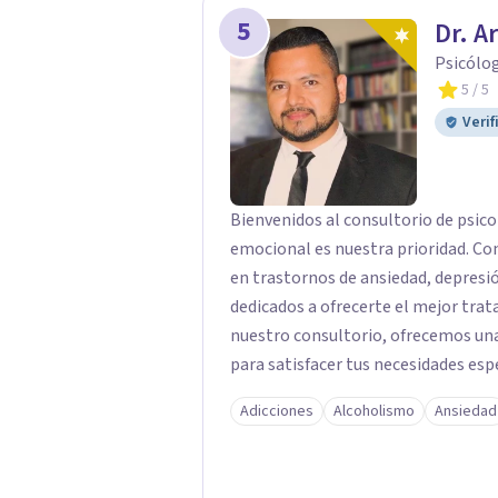
5
Dr. A
Psicólo
5
/ 5
Verif
Bienvenidos al consultorio de psico
emocional es nuestra prioridad. Co
en trastornos de ansiedad, depres
dedicados a ofrecerte el mejor trat
nuestro consultorio, ofrecemos una
para satisfacer tus necesidades esp
Depresión: Somos expertos en el tr
Adicciones
Alcoholismo
Ansiedad
utilizando enfoques basados en evi
emocional. Terapia Individual, de P
queridos para fortalecer las relacio