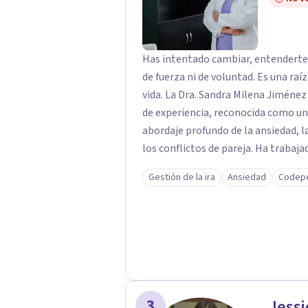
profundamente en la autoconcienc
transformación personal y para cons
Has intentado cambiar, entenderte 
de fuerza ni de voluntad. Es una raí
vida. La Dra. Sandra Milena Jiménez Duque es psicóloga clínica con más de 10 años
de experiencia, reconocida como un
abordaje profundo de la ansiedad, 
los conflictos de pareja. Ha trabajado con pacientes en diferentes países,
acompañando procesos complejos. S
Gestión de la ira
Ansiedad
Codep
premisa clara: no trabaja el síntoma, trabaj
interviene en tres niveles: regula
heridas de la infancia y reestructu
transformar patrones, emociones y decisio
proceso superficial, este no es el l
sanar y transformar la raíz de lo q
es una de las mejores opciones para acompañarte. Porq
3
Jessi