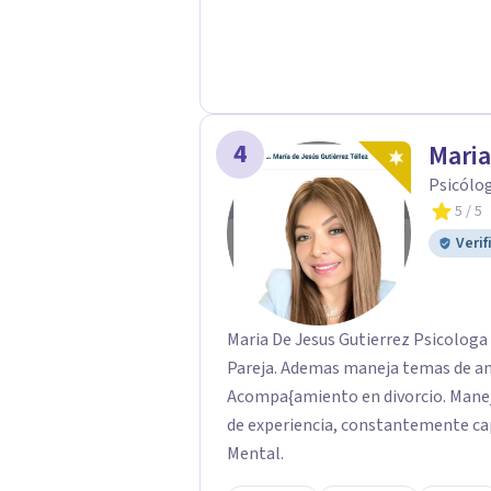
orientación y pautas claras para educar 
listo para dar el primer paso haci
tu sesión y empecemos a trabajar j
4
Maria
Psicólo
5
/ 5
Verif
Maria De Jesus Gutierrez Psicologa 
Pareja. Ademas maneja temas de ans
Acompa{amiento en divorcio. Manej
de experiencia, constantemente cap
Mental.