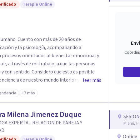
rificado
Terapia Online
 humano. Cuento con más de 20 años de
Enví
ucación y la psicología, acompañando a
Coordin
en procesos orientados al bienestar emocional y
 y con sentido. Considero que esto es posible
ciencia de nuestro mundo interior y de la
leer más
 influyen en nuestra forma de sentir, pensar y
endencia
+7 más
a compasión y el respeto por el ritmo de cada
erramientas de la psicología con un enfoque
ra Milena Jimenez Duque
SESION
mis clientes a comprender sus conflictos
GA EXPERTA - RELACION DE PAREJA Y
Miami, Fl
ersonales, desarrollar nuevas estrategias de
AD
Online
ridad, resiliencia y bienestar. Creo
rificado
Terapia Online