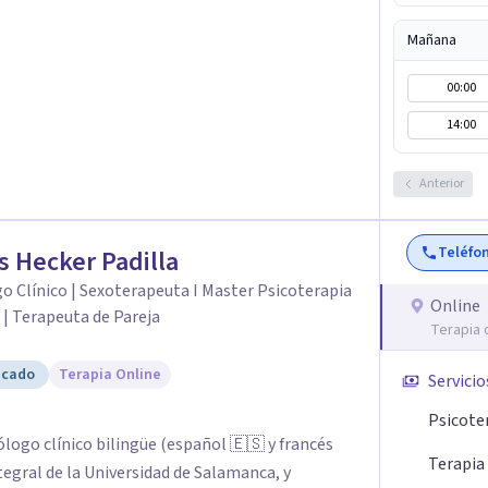
das: Terapia cognitivo-conductual Terapia de
a enfocada en la solución Terapia de exposición
Mañana
iento de Traumas y Trastornos de Estrés
00:00
icológico para ayudarte a superar experiencias
 vida. Tratamiento de Adicciones.
14:00
Anterior
Teléfo
s Hecker Padilla
o Clínico | Sexoterapeuta I Master Psicoterapia
Online
 | Terapeuta de Pareja
Terapia 
icado
Terapia Online
Servicio
Psicote
ólogo clínico bilingüe (español 🇪🇸 y francés
Terapia 
tegral de la Universidad de Salamanca, y