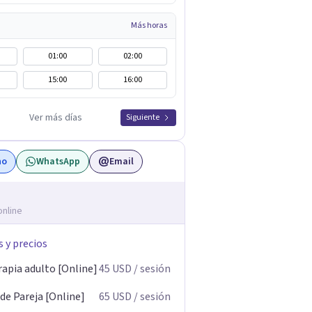
Más horas
01:00
02:00
15:00
16:00
Ver más días
Siguiente
no
WhatsApp
Email
online
s y precios
rapia adulto [Online]
45
USD
/ sesión
de Pareja [Online]
65
USD
/ sesión