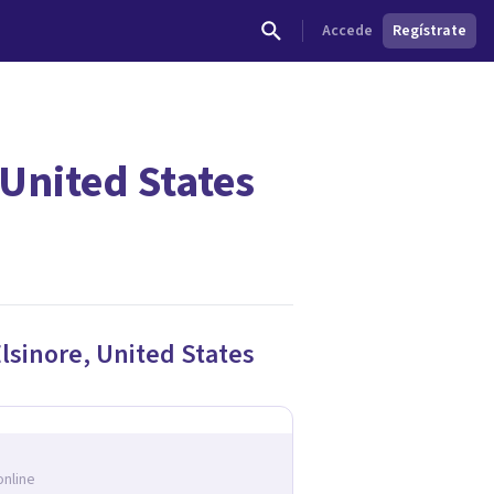
Accede
Regístrate
 United States
lsinore
,
United States
online