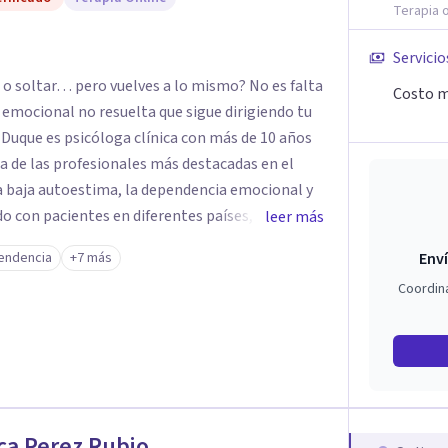
Terapia o
ia como un camino fundamental para la
truir una vida más auténtica y significativa.
Servicio
o soltar… pero vuelves a lo mismo? No es falta
Costo m
z emocional no resuelta que sigue dirigiendo tu
a de las profesionales más destacadas en el
la baja autoestima, la dependencia emocional y
leer más
u enfoque terapéutico se diferencia por una
endencia
+7 más
Enví
a la raíz que lo origina. Su metodología
Coordin
ción del sistema emocional, reprocesamiento de
ración cognitiva profunda, permitiendo
nes desde su origen. Si buscas un
ugar. Pero si estás listo(a) para comprender,
ue te ocurre, la Dra. Sandra Milena Jiménez Duque
ue cuando sanas tu mundo
ca Perez Rubio