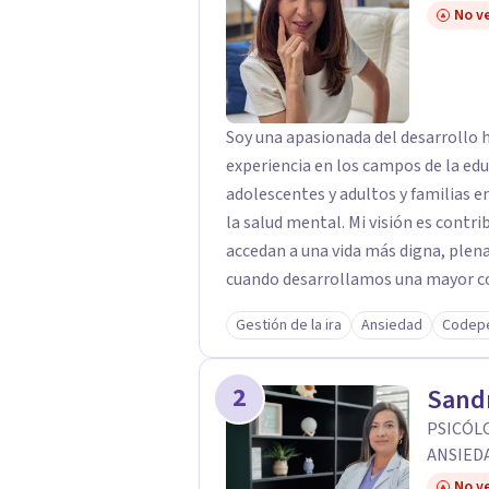
No ve
Soy una apasionada del desarrollo
experiencia en los campos de la ed
adolescentes y adultos y familias 
la salud mental. Mi visión es contribuir, a través de mi trabajo, a que las personas
accedan a una vida más digna, plena
cuando desarrollamos una mayor con
manera en que nuestras experiencias
Gestión de la ira
Ansiedad
Codep
relacionarnos. Mi misión es ofrecer un espacio de acompañamiento en salud
mental basado en la comprensión, l
2
persona. Integro conocimientos y h
Sand
informado en trauma para ayudar a 
PSICÓLO
internos, fortalecer sus recursos p
ANSIED
afrontamiento y avanzar con mayor cla
No ve