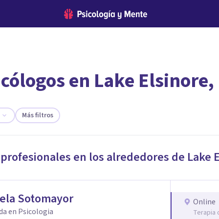
cólogos en Lake Elsinore,
encontrar el psicólogo adecuado?
 te ofreceremos los profesionales que más se ajustan a tus
Más filtros
 profesionales en los alrededores de
Lake E
iela Sotomayor
Online
da en Psicologia
Terapia 