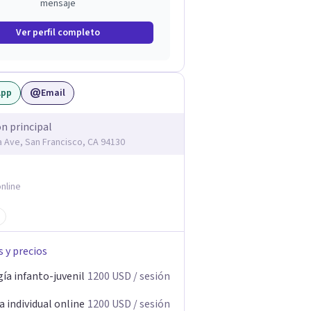
mensaje
Ver perfil completo
App
Email
ón principal
ia Ave, San Francisco, CA 94130
nline
s y precios
ía infanto-juvenil
1200
USD
/ sesión
 individual online
1200
USD
/ sesión