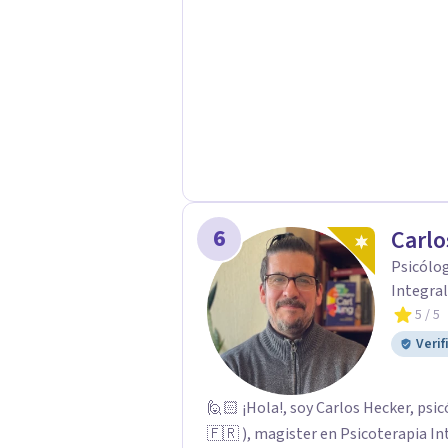
Psicológicas y Terapias Especializa
apoyo Terapia psicodinámica Terapi
Terapia de juego para niños Tratam
Postraumático: Ofrecemos apoyo ps
traumáticas y mejorar tu calidad de
6
Carlo
Psicólog
Integral
5
/ 5
Verif
🙋🏻 ¡Hola!, soy Carlos Hecker, psic
🇫🇷 ), magister en Psicoterapia In