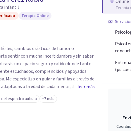
de elegir y de vivir.
Online
a infantil
Terapia 
rificado
Terapia Online
Servicio
Psicolog
Psicoter
fíciles, cambios drásticos de humor o
conduct
rte sentir con mucha incertidumbre y sin saber
Entrena
ontrarás un espacio seguro y cálido donde tanto
(psicoe
lmente escuchados, comprendidos y apoyados
avés de
 adaptadas a la edad de cada menor, dejando de
leer más
. Mi forma de trabajar se centra en entender las
 del espectro autista
+7 más
ortamiento, ayudándoles a desarrollar la
s retos y fortaleciendo la comunicación entre
Enví
escolares, así como a padres que buscan
Coordin