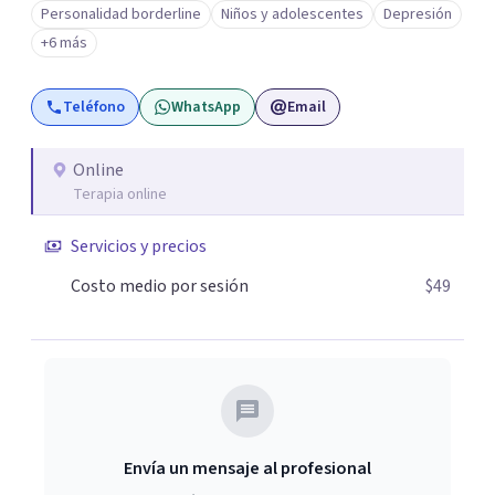
Personalidad borderline
Niños y adolescentes
Depresión
Conde y Xochimilco, lo que me permitió conocer diversas
+6 más
realidades y necesidades.
Teléfono
WhatsApp
Email
Online
Terapia online
Servicios y precios
Costo medio por sesión
$49
Envía un mensaje al profesional