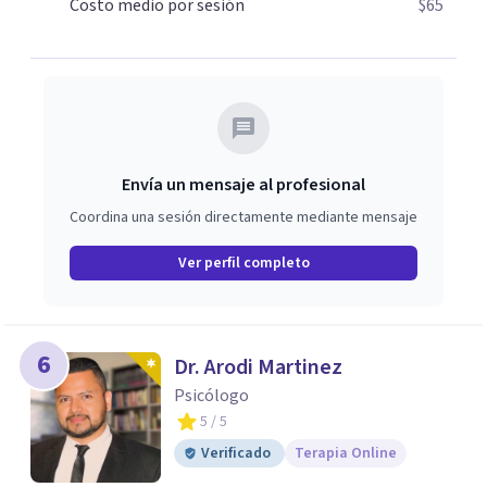
Costo medio por sesión
$65
ocurre, la Dra. Sandra Milena Jiménez Duque es una de las
mejores opciones para acompañarte. Porque cuando
sanas tu mundo interno, cambias tu forma de pensar, de
elegir y de vivir.
Envía un mensaje al profesional
Coordina una sesión directamente mediante mensaje
Ver perfil completo
6
Dr. Arodi Martinez
Psicólogo
5
/ 5
Verificado
Terapia Online