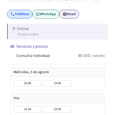
más de 12 años de experiencia en el área de la Salud
mental y he trabajado en distintos contextos clínicos con
Teléfono
WhatsApp
Email
niños, Adolescentes y Adultos
Online
Terapia online
Servicios y precios
Consulta Individual
80
USD
/ sesión
Miércoles, 5 de agosto
22:00
23:00
Hoy
21:30
22:30