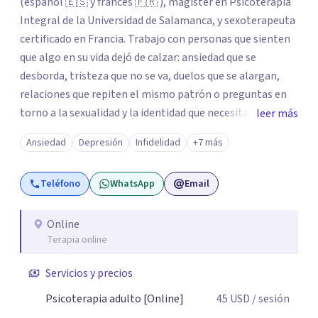
(español 🇪🇸 y francés 🇫🇷 ), magister en Psicoterapia
Integral de la Universidad de Salamanca, y sexoterapeuta
certificado en Francia. Trabajo con personas que sienten
que algo en su vida dejó de calzar: ansiedad que se
desborda, tristeza que no se va, duelos que se alargan,
relaciones que repiten el mismo patrón o preguntas en
torno a la sexualidad y la identidad que necesitan un
leer más
espacio seguro para ser habladas. Mi orientación teórica
Ansiedad
Depresión
Infidelidad
+7 más
integra una mirada Humanista-Relacional con Terapia
Breve, donde el modo en que te vinculas ocupa un lugar
Teléfono
WhatsApp
Email
central: cómo te relacionas contigo, con las demás
personas y con tu entorno. Además de mi formación en
psicoterapia, cuento con especialización en sexoterapia,
Online
Terapia online
por lo que también acompaño temas de salud sexual,
terapia de pareja, diversidad sexual y de género,
Servicios y precios
dificultades en el deseo, intimidad, orientación o
identidad. Busco que el espacio terapéutico sea un lugar
Psicoterapia adulto [Online]
45
USD
/ sesión
donde puedas hablar de estos temas sin juicios, con