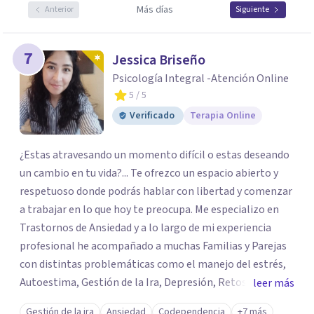
Más días
Anterior
Siguiente
7
Jessica Briseño
Psicología Integral -Atención Online
5
/ 5
Verificado
Terapia Online
¿Estas atravesando un momento difícil o estas deseando
un cambio en tu vida?... Te ofrezco un espacio abierto y
respetuoso donde podrás hablar con libertad y comenzar
a trabajar en lo que hoy te preocupa. Me especializo en
Trastornos de Ansiedad y a lo largo de mi experiencia
profesional he acompañado a muchas Familias y Parejas
con distintas problemáticas como el manejo del estrés,
Autoestima, Gestión de la Ira, Depresión, Retos en la
leer más
Crianza, Codependencia, Celos, entre otros. Cuento con
Gestión de la ira
Ansiedad
Codependencia
+7 más