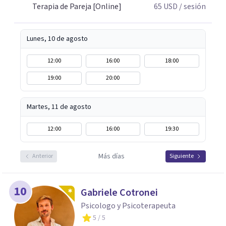
Terapia de Pareja [Online]
65
USD
/ sesión
respeto y libertad. Trabajo con objetivos claros y
realistas, sin fórmulas rígidas: combinamos profundidad
emocional con una mirada práctica sobre tu vida diaria.
Lunes, 10 de agosto
12:00
16:00
18:00
19:00
20:00
Martes, 11 de agosto
12:00
16:00
19:30
Más días
Anterior
Siguiente
10
Gabriele Cotronei
Psicologo y Psicoterapeuta
5
/ 5