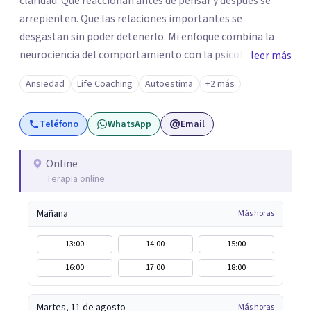
claridad. Que reaccionan antes de pensar y después se
arrepienten. Que las relaciones importantes se
desgastan sin poder detenerlo. Mi enfoque combina la
neurociencia del comportamiento con la psicoterapia de
leer más
profundidad. No trabajo sobre los síntomas. Trabajo
Ansiedad
Life Coaching
Autoestima
+2 más
sobre el sistema nervioso — el mecanismo que produce
esos patrones — para que dejen de gobernar tu vida. El
Teléfono
WhatsApp
Email
resultado no es sentirse "mejor" por un rato. Es que el
patrón cambie.
Online
Terapia online
Mañana
Más horas
13:00
14:00
15:00
16:00
17:00
18:00
Martes, 11 de agosto
Más horas