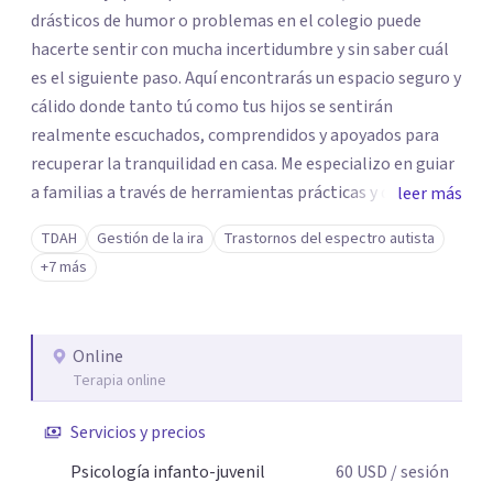
drásticos de humor o problemas en el colegio puede
hacerte sentir con mucha incertidumbre y sin saber cuál
es el siguiente paso. Aquí encontrarás un espacio seguro y
cálido donde tanto tú como tus hijos se sentirán
realmente escuchados, comprendidos y apoyados para
recuperar la tranquilidad en casa. Me especializo en guiar
a familias a través de herramientas prácticas y dinámicas
leer más
adaptadas a la edad de cada menor, dejando de lado las
TDAH
Gestión de la ira
Trastornos del espectro autista
etiquetas y los tecnicismos. Mi forma de trabajar se
+7 más
centra en entender las emociones que hay detrás del
comportamiento, ayudándoles a desarrollar la confianza
necesaria para superar sus retos y fortaleciendo la
Online
comunicación entre ustedes. Acompaño a niños y
Terapia online
adolescentes que están lidiando con la ansiedad, la
timidez, la rebeldía o dificultades escolares, así como a
Servicios y precios
padres que buscan orientación y pautas claras para
Psicología infanto-juvenil
60
USD
/ sesión
educar sin perder la paciencia ni el control. Si estás listo