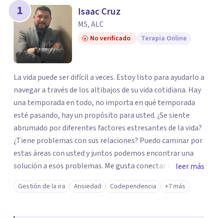
los profesionales que más se ajustan a tus
1
Isaac Cruz
necesidades.
MS, ALC
Responder cuestionario
No verificado
Terapia Online
La vida puede ser difícil a veces. Estoy listo para ayudarlo a
navegar a través de los altibajos de su vida cotidiana. Hay
una temporada en todo, no importa en qué temporada
esté pasando, hay un propósito para usted. ¿Se siente
abrumado por diferentes factores estresantes de la vida?
¿Tiene problemas con sus relaciones? Puedo caminar por
estas áreas con usted y juntos podemos encontrar una
solución a esos problemas. Me gusta conectar con
leer más
diferentes tipos de personas y, como minoría, puedo
Gestión de la ira
Ansiedad
Codependencia
+7 más
enfocarme en diferentes temas culturales.