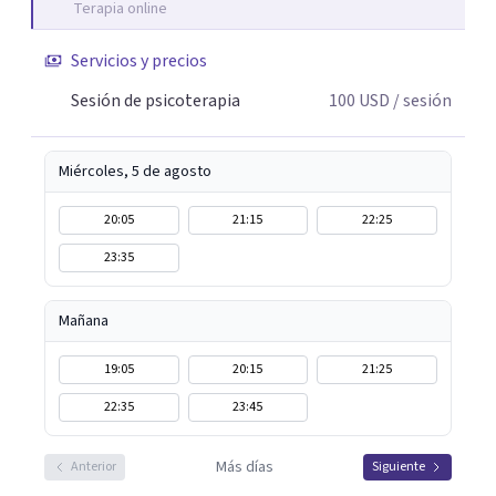
Terapia online
entendiendo que cada proceso terapéutico es único y
requiere una mirada personalizada.
Servicios y precios
Sesión de psicoterapia
100
USD
/ sesión
Miércoles, 5 de agosto
20:05
21:15
22:25
23:35
Mañana
19:05
20:15
21:25
22:35
23:45
Más días
Anterior
Siguiente