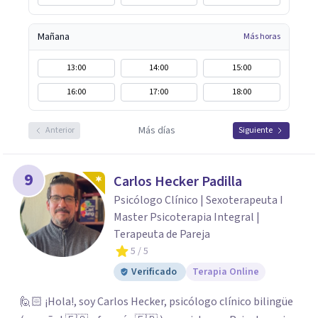
Mañana
Más horas
13:00
14:00
15:00
16:00
17:00
18:00
Más días
Anterior
Siguiente
9
Carlos Hecker Padilla
Psicólogo Clínico | Sexoterapeuta I
Master Psicoterapia Integral |
Terapeuta de Pareja
5
/ 5
Verificado
Terapia Online
🙋🏻 ¡Hola!, soy Carlos Hecker, psicólogo clínico bilingüe