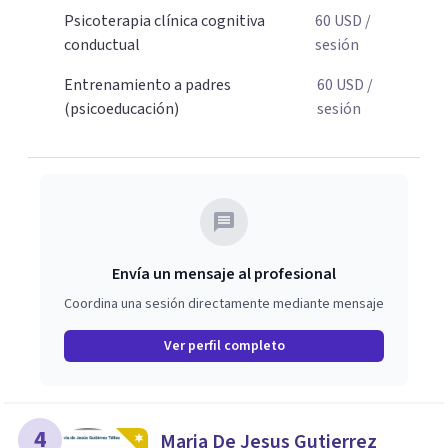
para dar el primer paso hacia una convivencia familiar
Psicoterapia clínica cognitiva
60
USD
/
más armoniosa, agenda tu sesión y empecemos a
conductual
sesión
trabajar juntos.
Entrenamiento a padres
60
USD
/
(psicoeducación)
sesión
Envía un mensaje al profesional
Coordina una sesión directamente mediante mensaje
Ver perfil completo
4
Maria De Jesus Gutierrez