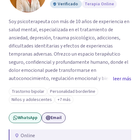
Verificado
Terapia Online
Soy psicoterapeuta con más de 10 años de experiencia en
salud mental, especializada en el tratamiento de
ansiedad, depresión, trauma psicológico, adicciones,
dificultades identitarias y efectos de experiencias
tempranas adversas. Ofrezco un espacio terapéutico
seguro, confidencial y profundamente humano, donde el
dolor emocional puede transformarse en
autoconocimiento, regulación emocional y bienestar.
leer más
Trabajo desde un enfoque integrativo que combina
Trastorno bipolar
Personalidad borderline
psicoanálisis, terapia somática y de trauma, psicología
Niños y adolescentes
+7 más
corporal, Mentalization Based Therapy (MBT),
hipnoterapia y respiración neurodinámica, integrando
WhatsApp
Email
actualmente la Psicología Analítica Junguiana. Mi
abordaje también incorpora perspectivas interculturales,
ecopsicología y el trabajo simbólico con el inconsciente,
Online