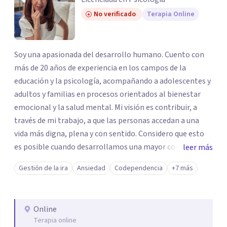
No verificado
Terapia Online
Soy una apasionada del desarrollo humano. Cuento con
más de 20 años de experiencia en los campos de la
educación y la psicología, acompañando a adolescentes y
adultos y familias en procesos orientados al bienestar
emocional y la salud mental. Mi visión es contribuir, a
través de mi trabajo, a que las personas accedan a una
vida más digna, plena y con sentido. Considero que esto
es posible cuando desarrollamos una mayor conciencia
leer más
de nuestro mundo interior y de la manera en que nuestras
Gestión de la ira
Ansiedad
Codependencia
+7 más
experiencias influyen en nuestra forma de sentir, pensar y
relacionarnos. Mi misión es ofrecer un espacio de
acompañamiento en salud mental basado en la
Online
comprensión, la compasión y el respeto por el ritmo de
Terapia online
cada persona. Integro conocimientos y herramientas de