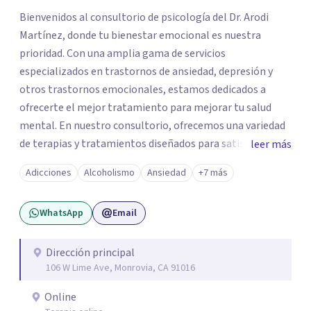
Bienvenidos al consultorio de psicología del Dr. Arodi
Martínez, donde tu bienestar emocional es nuestra
prioridad. Con una amplia gama de servicios
especializados en trastornos de ansiedad, depresión y
otros trastornos emocionales, estamos dedicados a
ofrecerte el mejor tratamiento para mejorar tu salud
mental. En nuestro consultorio, ofrecemos una variedad
de terapias y tratamientos diseñados para satisfacer tus
leer más
necesidades específicas: Terapia para Trastornos de
Adicciones
Alcoholismo
Ansiedad
+7 más
Ansiedad y Depresión: Somos expertos en el tratamiento
de la ansiedad y la depresión, utilizando enfoques
WhatsApp
Email
basados en evidencia para ayudarte a recuperar tu
bienestar emocional. Terapia Individual, de Pareja y
Familiar: Trabajamos contigo y tus seres queridos para
Dirección principal
106 W Lime Ave, Monrovia, CA 91016
fortalecer las relaciones y mejorar la dinámica familiar.
Evaluaciones Psicológicas y Terapias Especializadas:
Online
Terapia cognitivo-conductual Terapia de apoyo Terapia