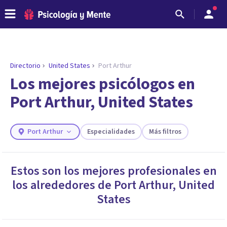
Directorio
United States
Port Arthur
Los mejores psicólogos en
Port Arthur, United States
Port Arthur
Especialidades
Más filtros
Estos son los mejores profesionales en
los alrededores de
Port Arthur
,
United
ENCONTRAR MI TERAPEUTA
¿Necesitas ayuda para encontrar el
States
psicólogo adecuado?
Responde a unas breves preguntas y te ofreceremos