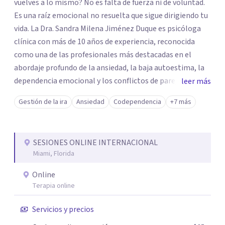
vuelves a lo mismo? No es falta de fuerza ni de voluntad.
Es una raíz emocional no resuelta que sigue dirigiendo tu
vida. La Dra. Sandra Milena Jiménez Duque es psicóloga
clínica con más de 10 años de experiencia, reconocida
como una de las profesionales más destacadas en el
abordaje profundo de la ansiedad, la baja autoestima, la
dependencia emocional y los conflictos de pareja. Ha
leer más
trabajado con pacientes en diferentes países,
Gestión de la ira
Ansiedad
Codependencia
+7 más
acompañando procesos complejos. Su enfoque
terapéutico se diferencia por una premisa clara: no
trabaja el síntoma, trabaja la raíz que lo origina. Su
SESIONES ONLINE INTERNACIONAL
metodología interviene en tres niveles: regulación del
Miami, Florida
sistema emocional, reprocesamiento de heridas de la
infancia y reestructuración cognitiva profunda,
Online
permitiendo transformar patrones, emociones y
Terapia online
decisiones desde su origen. Si buscas un proceso
Servicios y precios
superficial, este no es el lugar. Pero si estás listo(a) para
comprender, sanar y transformar la raíz de lo que te