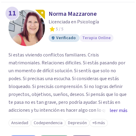
11
Norma Mazzarone
Licenciada en Psicología
5
/ 5
Verificado
Terapia Online
Si estas viviendo conflictos familiares. Crisis
matrimoniales. Relaciones dificiles. Si estás pasando por
un momento de difícil solución. Si sentís que solo no
podes. Si precisas una escucha. Si consideras que estás
bloqueado. Si precisás comprensión. Si no logras definir
proyectos, objetivos, sueños, deseos. Si pensás que lo que
te pasa no es tan grave, pero podría ayudar. Si estás en
adicciones y tu intención es hacer algo con lo que te está
leer más
pasando. No dudes en comunicarte a fin de comenzar a
Ansiedad
Codependencia
Depresión
+6 más
resolver la situación que está generando esa angustia.