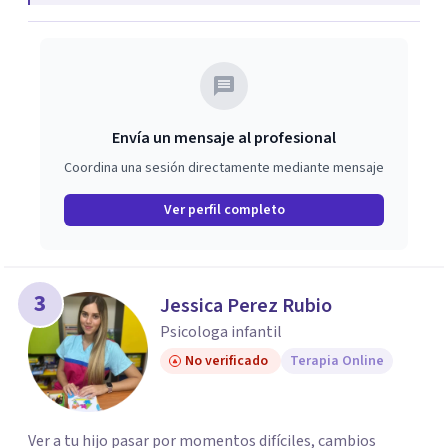
la psicología con un enfoque informado en trauma para
ayudar a mis clientes a comprender sus conflictos
internos, fortalecer sus recursos personales, desarrollar
nuevas estrategias de afrontamiento y avanzar con
mayor claridad, resiliencia y bienestar. Creo
Envía un mensaje al profesional
profundamente en la autoconciencia como un camino
Coordina una sesión directamente mediante mensaje
fundamental para la transformación personal y para
construir una vida más auténtica y significativa.
Ver perfil completo
3
Jessica Perez Rubio
Psicologa infantil
No verificado
Terapia Online
Ver a tu hijo pasar por momentos difíciles, cambios