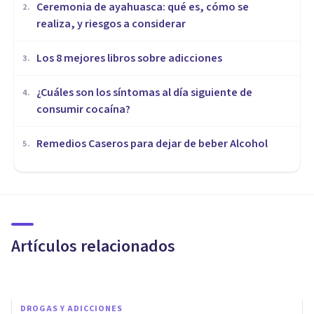
Ceremonia de ayahuasca: qué es, cómo se
2
.
realiza, y riesgos a considerar
Los 8 mejores libros sobre adicciones
3
.
¿Cuáles son los síntomas al día siguiente de
4
.
consumir cocaína?
Remedios Caseros para dejar de beber Alcohol
5
.
DROGAS Y ADICCIONES
¿La droga mata realmente?
Artículos relacionados
Melina N. Gancedo
DROGAS Y ADICCIONES