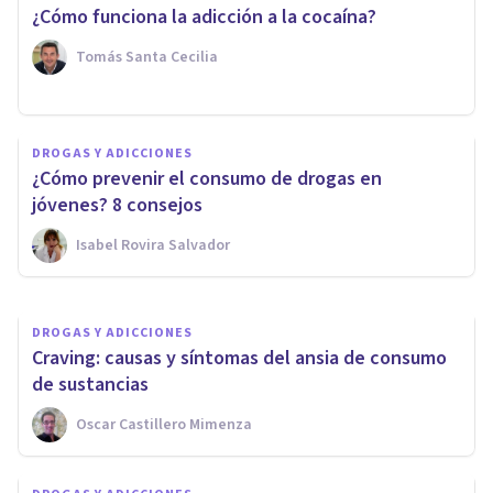
¿Cómo funciona la adicción a la cocaína?
Tomás Santa Cecilia
DROGAS Y ADICCIONES
DROGAS Y ADICCIONES
Cómo dejar de fumar, en 13
¿Cómo prevenir el consumo de drogas en
claves psicológicas
jóvenes? 8 consejos
Isabel Rovira Salvador
Oscar Castillero Mimenza
DROGAS Y ADICCIONES
Craving: causas y síntomas del ansia de consumo
de sustancias
Oscar Castillero Mimenza