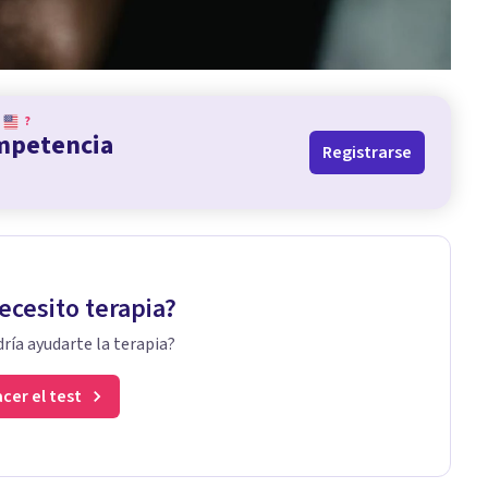
?
ompetencia
Registrarse
ecesito terapia?
ría ayudarte la terapia?
cer el test