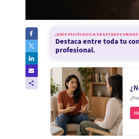
¿ERES PSICÓLOGO/A EN
ESTADOS UNIDOS
Destaca entre toda tu c
profesional.
¿N
¿Pod
Ha