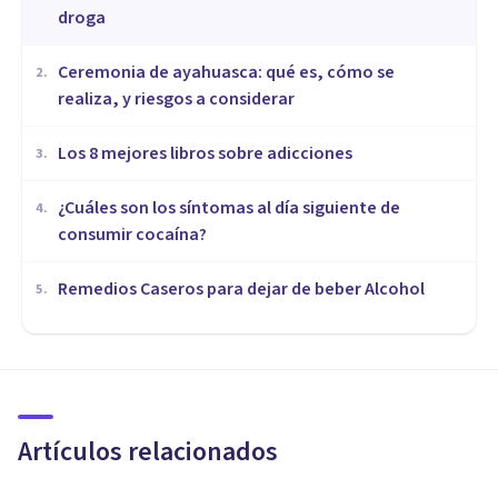
droga
Ceremonia de ayahuasca: qué es, cómo se
2
.
realiza, y riesgos a considerar
Los 8 mejores libros sobre adicciones
3
.
¿Cuáles son los síntomas al día siguiente de
4
.
consumir cocaína?
Remedios Caseros para dejar de beber Alcohol
5
.
PSICOLOGÍA
¿Cómo controlar los antojos de
dulce?
Artículos relacionados
Tomás Santa Cecilia