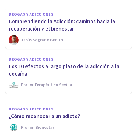
DROGAS Y ADICCIONES
Comprendiendo la Adicción: caminos hacia la
recuperación y el bienestar
Jesús Sagrario Benito
DROGAS Y ADICCIONES
DROGAS Y ADICCIONES
Las claves para comprender el
Los 10 efectos a largo plazo de la adicción a la
Juego Patológico
cocaína
Forum Terapéutico Sevilla
Iea
DROGAS Y ADICCIONES
¿Cómo reconocer a un adicto?
Fromm Bienestar