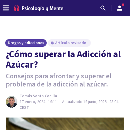
Drogas y adicciones
Artículo revisado
¿Cómo superar la Adicción al
Azúcar?
Consejos para afrontar y superar el
problema de la adicción al azúcar.
Tomás Santa Cecilia
17 enero, 2024 - 19:11
— Actualizado
19 junio, 2026 - 23:04
CEST