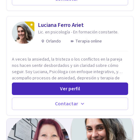
en comunicarte a fin de comenzar a resolver la situación que
está generando esa angustia.
Luciana Ferro Ariet
Lic. en psicología - En formación constante.
Orlando
Terapia online
A veces la ansiedad, la tristeza o los conflictos en la pareja
nos hacen sentir desbordados y sin claridad sobre cómo
seguir. Soy Luciana, Psicóloga con enfoque integrativo, y
acompaño procesos de ansiedad, depresión y terapia de
pareja. Trabajo desde una perspectiva que combina Terapia
Ver perfil
Cognitivo-Conductual (TCC), terapias contextuales y
herramientas de comunicación, brindando recursos
concretos para regular emociones, comprender patrones y
Contactar
abordar las dificultades vinculares con mayor claridad.
Ofrezco sesiones individuales y terapia de pareja en
modalidad online. Si sentís que es momento de darte un
espacio para empezar un proceso personal o trabajar en tu
vínculo, podés escribirme para coordinar una primera