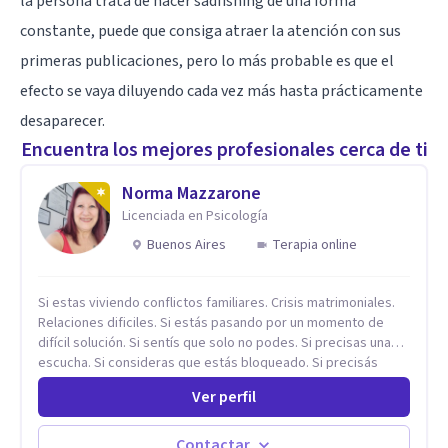
la persona trata de hacer sadfishing de una forma
constante, puede que consiga atraer la atención con sus
primeras publicaciones, pero lo más probable es que el
efecto se vaya diluyendo cada vez más hasta prácticamente
desaparecer.
Encuentra los mejores profesionales cerca de ti
Norma Mazzarone
Licenciada en Psicología
Buenos Aires
Terapia online
Si estas viviendo conflictos familiares. Crisis matrimoniales.
Relaciones dificiles. Si estás pasando por un momento de
difícil solución. Si sentís que solo no podes. Si precisas una
escucha. Si consideras que estás bloqueado. Si precisás
comprensión. Si no logras definir proyectos, objetivos,
Ver perfil
sueños, deseos. Si pensás que lo que te pasa no es tan
grave, pero podría ayudar. Si estás en adicciones y tu
intención es hacer algo con lo que te está pasando. No dudes
Contactar