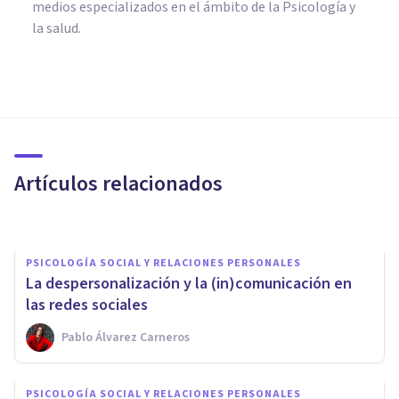
medios especializados en el ámbito de la Psicología y
la salud.
PSICOLOGÍA SOCIAL Y RELACIONES PERSONALES
¿Cómo mejorar la
comunicación familiar? 4
claves
Artículos relacionados
Beatriz Anguís Sánchez
PSICOLOGÍA SOCIAL Y RELACIONES PERSONALES
La despersonalización y la (in)comunicación en
las redes sociales
Pablo Álvarez Carneros
PSICOLOGÍA SOCIAL Y RELACIONES PERSONALES
PSICOLOGÍA SOCIAL Y RELACIONES PERSONALES