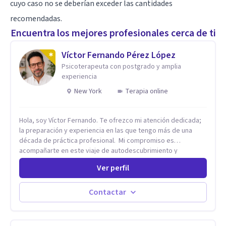
cuyo caso no se deberían exceder las cantidades
recomendadas.
Encuentra los mejores profesionales cerca de ti
Víctor Fernando Pérez López
Psicoterapeuta con postgrado y amplia
experiencia
New York
Terapia online
Hola, soy Víctor Fernando. Te ofrezco mi atención dedicada;
la preparación y experiencia en las que tengo más de una
década de práctica profesional. Mi compromiso es
acompañarte en este viaje de autodescubrimiento y
crecimiento con soluciones eficaces. Juntos, abriremos
Ver perfil
"ventanas de confianza" donde podrás expresarte sin miedo
a ser juzgada ni juzgado. Este proceso te permitirá
transformar el dolor en crecimiento, construir relaciones más
Contactar
sanas y conscientes, y vivir una vida con mayor plenitud.
Recuerda, el camino hacia el bienestar es un proceso
continuo. Estoy aquí para ofrecerte las herramientas y el