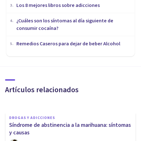
Los 8 mejores libros sobre adicciones
3
.
¿Cuáles son los síntomas al día siguiente de
4
.
consumir cocaína?
Remedios Caseros para dejar de beber Alcohol
5
.
DROGAS Y ADICCIONES
¿Cómo es el tratamiento
psicológico para la adicción al
cannabis?
Artículos relacionados
Luis Miguel Real
DROGAS Y ADICCIONES
Síndrome de abstinencia a la marihuana: síntomas
y causas