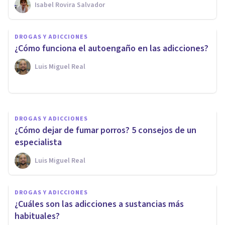
Isabel Rovira Salvador
DROGAS Y ADICCIONES
DROGAS Y ADICCIONES
Alcoholismo de tipo delta:
¿Cómo funciona el autoengaño en las adicciones?
síntomas y tratamiento
Luis Miguel Real
Clínicas Cita
DROGAS Y ADICCIONES
¿Cómo dejar de fumar porros? 5 consejos de un
especialista
Luis Miguel Real
DROGAS Y ADICCIONES
¿Cuáles son las adicciones a sustancias más
habituales?