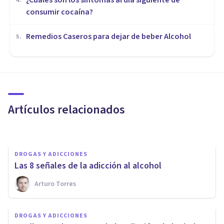
¿Cuáles son los síntomas al día siguiente de
4
.
consumir cocaína?
Remedios Caseros para dejar de beber Alcohol
5
.
DROGAS Y ADICCIONES
Cómo detectar la adicción al
alcohol y actuar ante esta
Artículos relacionados
Llaurant La Llum
DROGAS Y ADICCIONES
​Las 8 señales de la adicción al alcohol
DROGAS Y ADICCIONES
Arturo Torres
Psicología del alcoholismo: así
funciona (realmente) la
DROGAS Y ADICCIONES