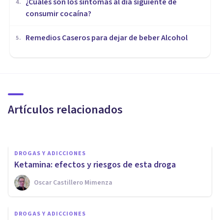
¿Cuáles son los síntomas al día siguiente de
4
.
consumir cocaína?
Remedios Caseros para dejar de beber Alcohol
5
.
DROGAS Y ADICCIONES
Burundanga, la droga capaz de
anular tu voluntad
Artículos relacionados
Cristina García
DROGAS Y ADICCIONES
Ketamina: efectos y riesgos de esta droga
Oscar Castillero Mimenza
DROGAS Y ADICCIONES
¿Se puede morir por síndrome
DROGAS Y ADICCIONES