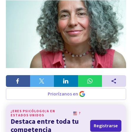
Priorízanos en
¿ERES PSICÓLOGO/A EN
?
ESTADOS UNIDOS
Destaca entre toda tu
Registrarse
competencia