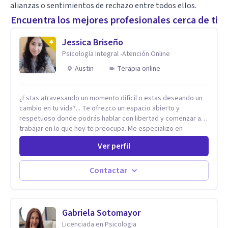
alianzas o sentimientos de rechazo entre todos ellos.
Encuentra los mejores profesionales cerca de ti
Jessica Briseño
Psicología Integral -Atención Online
Austin
Terapia online
¿Estas atravesando un momento difícil o estas deseando un
cambio en tu vida?... Te ofrezco un espacio abierto y
respetuoso donde podrás hablar con libertad y comenzar a
trabajar en lo que hoy te preocupa. Me especializo en
Trastornos de Ansiedad y a lo largo de mi experiencia
Ver perfil
profesional he acompañado a muchas Familias y Parejas con
distintas problemáticas como el manejo del estrés,
Autoestima, Gestión de la Ira, Depresión, Retos en la Crianza,
Contactar
Codependencia, Celos, entre otros. Cuento con más de 12
años de experiencia en el área de la Salud mental y he
trabajado en distintos contextos clínicos con niños,
Adolescentes y Adultos
Gabriela Sotomayor
Licenciada en Psicologia