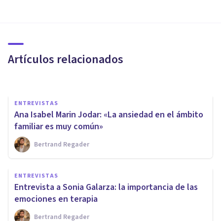
ENTREVISTAS
Carolina Marín: «El compartir
nutre a la relación de pareja»
Artículos relacionados
Bertrand Regader
ENTREVISTAS
Ana Isabel Marin Jodar: «La ansiedad en el ámbito
familiar es muy común»
Bertrand Regader
ENTREVISTAS
Boschetti: “El coaching ayuda
ENTREVISTAS
a liberar todo el talento del
Entrevista a Sonia Galarza: la importancia de las
cliente”
emociones en terapia
Bertrand Regader
Bertrand Regader