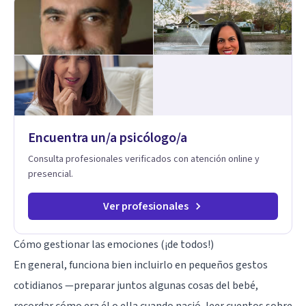
permite entrar más profundo logrando la sanidad desde la
raíz llevándonos a crear nuevas conexiones cerebrales,
espirituales, emocionales y físicas. Cada proceso es
individual y cada situación por la que se consulta nunca será
un problema sino una oportunidad para volver a empezar
desde otro punto de partida.
Encuentra un/a psicólogo/a
Consulta profesionales verificados con atención online y
presencial.
Ver profesionales
Cómo gestionar las emociones (¡de todos!)
En general, funciona bien incluirlo en pequeños gestos
cotidianos —preparar juntos algunas cosas del bebé,
recordar cómo era él o ella cuando nació, leer cuentos sobre