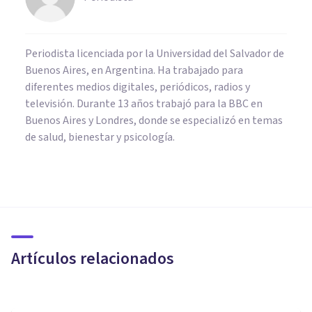
Periodista licenciada por la Universidad del Salvador de
Buenos Aires, en Argentina. Ha trabajado para
diferentes medios digitales, periódicos, radios y
televisión. Durante 13 años trabajó para la BBC en
Buenos Aires y Londres, donde se especializó en temas
de salud, bienestar y psicología.
PSICOLOGÍA EDUCATIVA Y DEL DESARROLLO
La falta de implicación
paternal en la infancia causa
falta de interés en las
Artículos relacionados
relaciones de pareja
Nerea Moreno