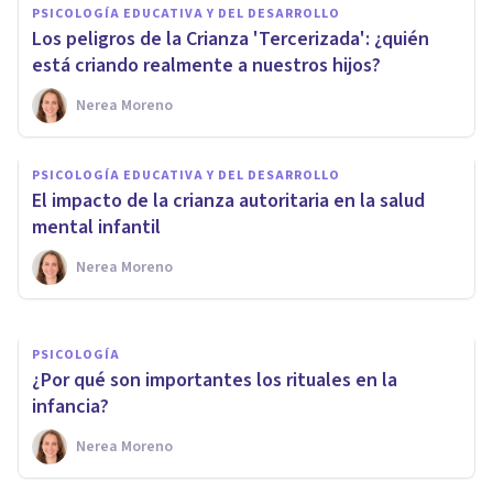
PSICOLOGÍA EDUCATIVA Y DEL DESARROLLO
Los peligros de la Crianza 'Tercerizada': ¿quién
está criando realmente a nuestros hijos?
Nerea Moreno
PSICOLOGÍA
PSICOLOGÍA EDUCATIVA Y DEL DESARROLLO
Los 5 lenguajes del amor en la
El impacto de la crianza autoritaria en la salud
infancia
mental infantil
Nerea Moreno
Nerea Moreno
PSICOLOGÍA
¿Por qué son importantes los rituales en la
infancia?
Nerea Moreno