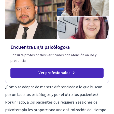
basado en la comprensión, la compasión y el respeto por el
ritmo de cada persona. Integro conocimientos y herramientas
de la psicología con un enfoque informado en trauma para
ayudar a mis clientes a comprender sus conflictos internos,
fortalecer sus recursos personales, desarrollar nuevas
estrategias de afrontamiento y avanzar con mayor claridad,
resiliencia y bienestar. Creo profundamente en la
autoconciencia como un camino fundamental para la
transformación personal y para construir una vida más
Encuentra un/a psicólogo/a
auténtica y significativa.
Consulta profesionales verificados con atención online y
presencial.
Ver profesionales
¿Cómo se adapta de manera diferenciada a lo que buscan
por un lado los psicólogos y por el otro los pacientes?
Por un lado, a los pacientes que requieren sesiones de
psicoterapia les proporciona una optimización del tiempo