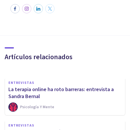
ENTREVISTAS
PsicoReg, una app para ayudar
a los psicólogos y a sus
pacientes
Artículos relacionados
Psicología Y Mente
ENTREVISTAS
La terapia online ha roto barreras: entrevista a
Sandra Bernal
Psicología Y Mente
ENTREVISTAS
Cande Díaz: «Muchos
ENTREVISTAS
pacientes ven más fácil