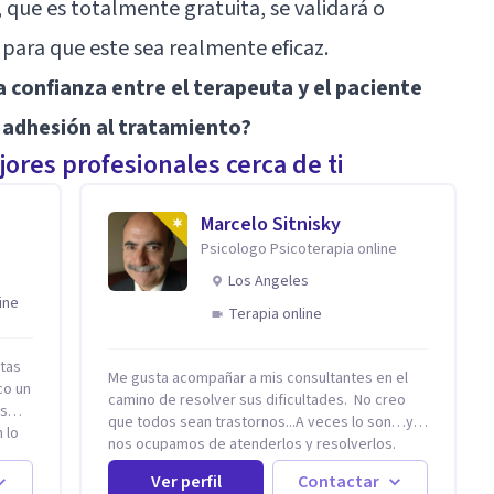
 que es totalmente gratuita, se validará o
 para que este sea realmente eficaz.
la confianza entre el terapeuta y el paciente
la adhesión al tratamiento?
ores profesionales cerca de ti
Marcelo Sitnisky
Psicologo Psicoterapia online
Los Angeles
ine
Terapia online
stas
Me gusta acompañar a mis consultantes en el
co un
camino de resolver sus dificultades. No creo
ás
que todos sean trastornos...A veces lo son…y
 lo
nos ocupamos de atenderlos y resolverlos.
Generalmente es que nunca aprendimos cómo
Ver perfil
Contactar
se hace algo, como se resuelve una situación en