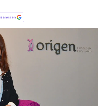
rízanos en