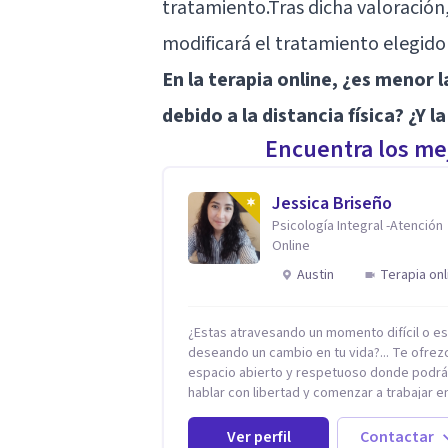
tratamiento.Tras dicha valoración,
modificará el tratamiento elegido
En la terapia online, ¿es menor 
debido a la distancia física? ¿Y 
Encuentra los mej
Jessica Briseño
Psicología Integral -Atención
Online
Austin
Terapia onl
¿Estas atravesando un momento difícil o e
deseando un cambio en tu vida?... Te ofrez
espacio abierto y respetuoso donde podr
hablar con libertad y comenzar a trabajar en
que hoy te preocupa. Me especializo en
Trastornos de Ansiedad y a lo largo de mi
Ver perfil
Contactar