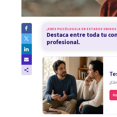
¿ERES PSICÓLOGO/A EN
ESTADOS UNIDOS
Destaca entre toda tu c
profesional.
Te
¿Cóm
Ha