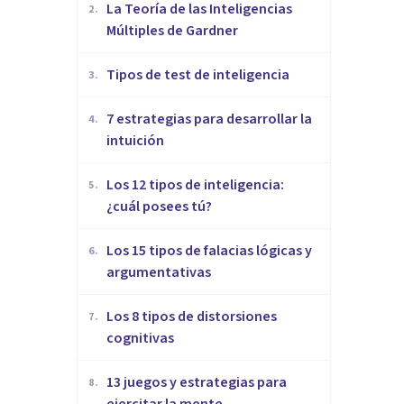
La Teoría de las Inteligencias
2
.
Múltiples de Gardner
​Tipos de test de inteligencia
3
.
7 estrategias para desarrollar la
4
.
intuición
Los 12 tipos de inteligencia:
5
.
¿cuál posees tú?
Los 15 tipos de falacias lógicas y
6
.
argumentativas
Los 8 tipos de distorsiones
7
.
cognitivas
13 juegos y estrategias para
8
.
ejercitar la mente