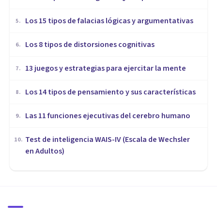
Los 15 tipos de falacias lógicas y argumentativas
5
.
Los 8 tipos de distorsiones cognitivas
6
.
13 juegos y estrategias para ejercitar la mente
7
.
Los 14 tipos de pensamiento y sus características
8
.
Las 11 funciones ejecutivas del cerebro humano
9
.
Test de inteligencia WAIS-IV (Escala de Wechsler
10
.
en Adultos)
COGNICIÓN E INTELIGENCIA
¿Es bueno estudiar
escuchando música?