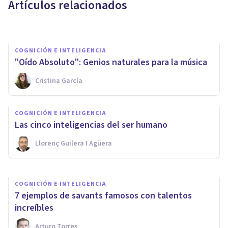
Artículos relacionados
Arturo Torres
COGNICIÓN E INTELIGENCIA
"Oído Absoluto": Genios naturales para la música
COGNICIÓN E INTELIGENCIA
Cristina García
Efecto Mandela: cuando
muchas personas comparten
COGNICIÓN E INTELIGENCIA
un recuerdo falso
Las cinco inteligencias del ser humano
Llorenç Guilera I Agüera
Oscar Castillero Mimenza
COGNICIÓN E INTELIGENCIA
7 ejemplos de savants famosos con talentos
increíbles
Arturo Torres