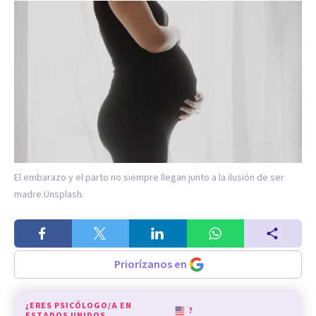
El embarazo y el parto no siempre llegan junto a la ilusión de ser
madre.
Unsplash.
Priorízanos en
¿ERES PSICÓLOGO/A EN
?
ESTADOS UNIDOS