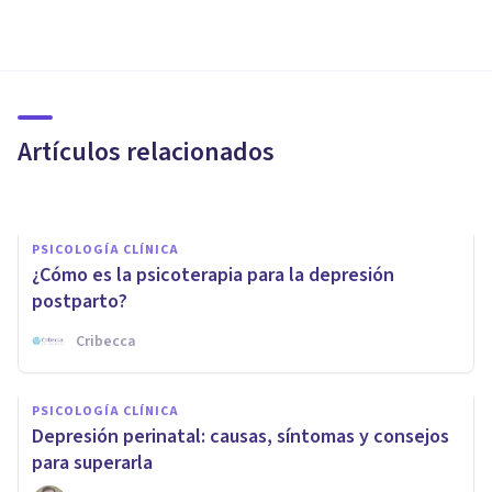
PSICOLOGÍA CLÍNICA
Los 8 trastornos psicológicos
que pueden surgir durante el
embarazo
Artículos relacionados
Xavier Molina
PSICOLOGÍA CLÍNICA
¿Cómo es la psicoterapia para la depresión
postparto?
Cribecca
PSICOLOGÍA CLÍNICA
Ansiedad por lograr un
PSICOLOGÍA CLÍNICA
embarazo: un problema que se
Depresión perinatal: causas, síntomas y consejos
retroalimenta
para superarla