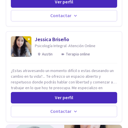
Ver perfil
Cognitivo-Conductual (TCC), terapias contextuales y
herramientas de comunicación, brindando recursos
concretos para regular emociones, comprender patrones y
Contactar
abordar las dificultades vinculares con mayor claridad.
Ofrezco sesiones individuales y terapia de pareja en
modalidad online. Si sentís que es momento de darte un
espacio para empezar un proceso personal o trabajar en tu
Jessica Briseño
vínculo, podés escribirme para coordinar una primera
Psicología Integral -Atención Online
consulta.
Austin
Terapia online
¿Estas atravesando un momento difícil o estas deseando un
cambio en tu vida?... Te ofrezco un espacio abierto y
respetuoso donde podrás hablar con libertad y comenzar a
trabajar en lo que hoy te preocupa. Me especializo en
Trastornos de Ansiedad y a lo largo de mi experiencia
Ver perfil
profesional he acompañado a muchas Familias y Parejas con
distintas problemáticas como el manejo del estrés,
Autoestima, Gestión de la Ira, Depresión, Retos en la Crianza,
Contactar
Codependencia, Celos, entre otros. Cuento con más de 12
años de experiencia en el área de la Salud mental y he
trabajado en distintos contextos clínicos con niños,