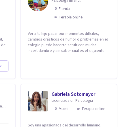
y
Psicologa infantil
Florida
Terapia online
Ver a tu hijo pasar por momentos difíciles,
l,
cambios drásticos de humor o problemas en el
n de
colegio puede hacerte sentir con mucha
incertidumbre y sin saber cuál es el siguiente
paso. Aquí encontrarás un espacio seguro y
omo
cálido donde tanto tú como tus hijos se sentirán
realmente escuchados, comprendidos y
apoyados para recuperar la tranquilidad en
casa. Me especializo en guiar a familias a través
 es
de herramientas prácticas y dinámicas
ia
adaptadas a la edad de cada menor, dejando de
Gabriela Sotomayor
lado las etiquetas y los tecnicismos. Mi forma
Licenciada en Psicologia
de trabajar se centra en entender las
en
emociones que hay detrás del comportamiento,
Miami
Terapia online
ayudándoles a desarrollar la confianza
necesaria para superar sus retos y
fortaleciendo la comunicación entre ustedes.
Soy una apasionada del desarrollo humano.