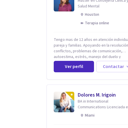
Master en Consejeria Clinica 
Salud Mental
Houston
Terapia online
Tengo mas de 12 años en atención individua
pareja y familias. Apoyando en la resolució
conflictos, problemas de comunicación,
autoestima, estrés, manejo del duelo y
personas con ansiedad y depresión, así c
Ver perfil
Contactar
problemas de conducta y comportamiento.
Desarrollo de personas maximizando su
potencial y elevando su desempeño.
Estableciendo metas a corto y largo plazo,
vital para la vida de cada uno tener su prop
Dolores M. Irigoin
vision.
BA in International
Communications Licenciada 
Psicologia Filosofia China en
Miami
Harvard