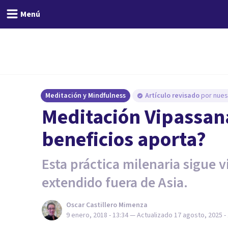
Menú
Meditación y Mindfulness
Artículo revisado
por nues
Meditación Vipassana
beneficios aporta?
Esta práctica milenaria sigue v
extendido fuera de Asia.
Oscar Castillero Mimenza
9 enero, 2018 - 13:34
— Actualizado
17 agosto, 2025 -