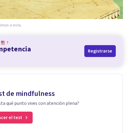
ximas a esta.
?
ompetencia
Registrarse
st de mindfulness
ta qué punto vives con atención plena?
cer el test