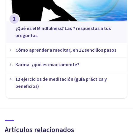
1
¿Qué es el Mindfulness? Las 7 respuestas a tus
preguntas
Cómo aprender a meditar, en 12 sencillos pasos
2
.
​Karma: ¿qué es exactamente?
3
.
12 ejercicios de meditación (guía práctica y
4
.
beneficios)
MEDITACIÓN Y MINDFULNESS
Mindfulness en Gràcia:
Psicotools y su uso de la
Atención Plena
Artículos relacionados