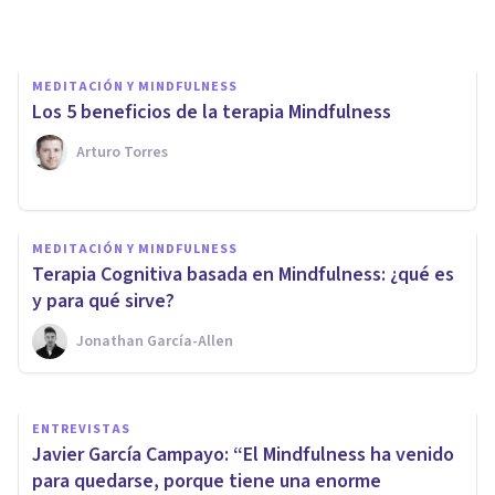
Arturo Torres
MEDITACIÓN Y MINDFULNESS
Los 5 beneficios de la terapia Mindfulness
Arturo Torres
ENTREVISTAS
María Sol Stagnitto: «Cuando
MEDITACIÓN Y MINDFULNESS
la ansiedad no es tratada, se
​Terapia Cognitiva basada en Mindfulness: ¿qué es
puede cronificar»
y para qué sirve?
Jonathan García-Allen
Bertrand Regader
ENTREVISTAS
Javier García Campayo: “El Mindfulness ha venido
para quedarse, porque tiene una enorme