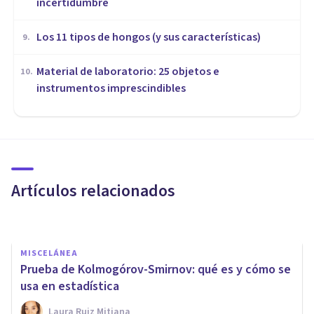
incertidumbre
Los 11 tipos de hongos (y sus características)
9
.
Material de laboratorio: 25 objetos e
10
.
instrumentos imprescindibles
MISCELÁNEA
Variable dependiente e
independiente: qué son, con
ejemplos
Artículos relacionados
Oscar Castillero Mimenza
MISCELÁNEA
Prueba de Kolmogórov-Smirnov: qué es y cómo se
usa en estadística
Laura Ruiz Mitjana