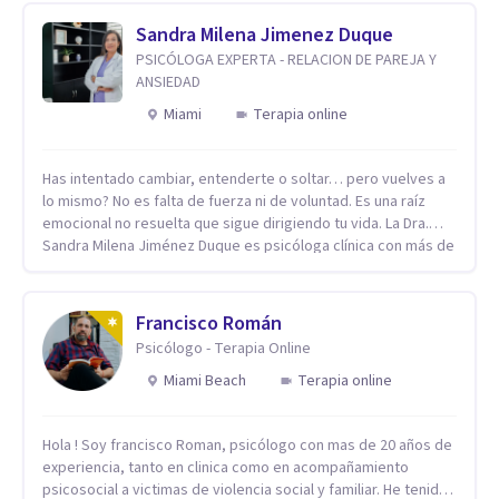
Sandra Milena Jimenez Duque
PSICÓLOGA EXPERTA - RELACION DE PAREJA Y
ANSIEDAD
Miami
Terapia online
Has intentado cambiar, entenderte o soltar… pero vuelves a
lo mismo? No es falta de fuerza ni de voluntad. Es una raíz
emocional no resuelta que sigue dirigiendo tu vida. La Dra.
Sandra Milena Jiménez Duque es psicóloga clínica con más de
10 años de experiencia, reconocida como una de las
profesionales más destacadas en el abordaje profundo de la
ansiedad, la baja autoestima, la dependencia emocional y los
Francisco Román
conflictos de pareja. Ha trabajado con pacientes en
Psicólogo - Terapia Online
diferentes países, acompañando procesos complejos. Su
enfoque terapéutico se diferencia por una premisa clara: no
Miami Beach
Terapia online
trabaja el síntoma, trabaja la raíz que lo origina. Su
metodología interviene en tres niveles: regulación del
Hola ! Soy francisco Roman, psicólogo con mas de 20 años de
sistema emocional, reprocesamiento de heridas de la
experiencia, tanto en clinica como en acompañamiento
infancia y reestructuración cognitiva profunda, permitiendo
psicosocial a victimas de violencia social y familiar. He tenido
transformar patrones, emociones y decisiones desde su