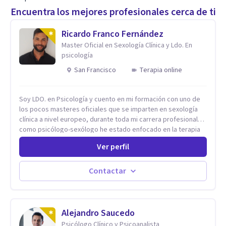
Encuentra los mejores profesionales cerca de ti
Ricardo Franco Fernández
Master Oficial en Sexología Clínica y Ldo. En
psicología
San Francisco
Terapia online
Soy LDO. en Psicología y cuento en mi formación con uno de
los pocos masteres oficiales que se imparten en sexología
clínica a nivel europeo, durante toda mi carrera profesional
como psicólogo-sexólogo he estado enfocado en la terapia
sexual desde una perspectiva multidisciplinar BIO-PSICO-
Ver perfil
SOCIAL ya que aunque las bases de mi trabajo son
psicológicas, si no se tienen en consideración otros factores
la terapia puede no funcionar al tener una visión demasiado
Contactar
simplista, excluyendo de antemano otros factores que
pueden influir. Mi intención es ayudar para conseguir una
mejora global de tu sexualidad, considerando cada caso
como algo particular e intentando adaptarme a tu situación
Alejandro Saucedo
personal concreta. En especial mi ámbito de trabajo es la
Psicólogo Clínico y Psicoanalista