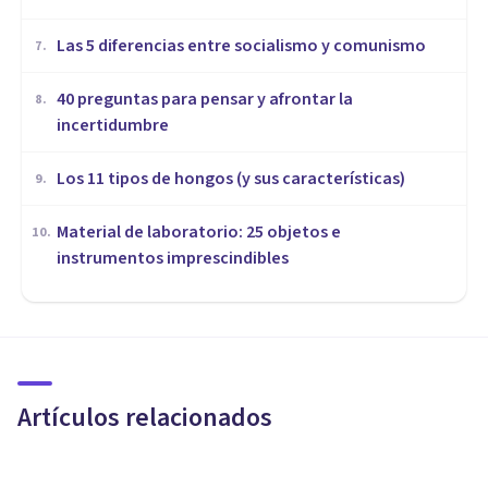
Las 5 diferencias entre socialismo y comunismo
7
.
40 preguntas para pensar y afrontar la
8
.
incertidumbre
Los 11 tipos de hongos (y sus características)
9
.
Material de laboratorio: 25 objetos e
10
.
instrumentos imprescindibles
MISCELÁNEA
Las 10 personas más ricas del
mundo (y origen de su fortuna)
Artículos relacionados
Oscar Castillero Mimenza