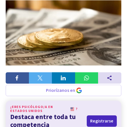
Priorízanos en
¿ERES PSICÓLOGO/A EN
?
ESTADOS UNIDOS
Destaca entre toda tu
Registrarse
competencia