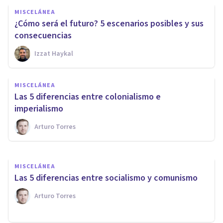
MISCELÁNEA
¿Cómo será el futuro? 5 escenarios posibles y sus
consecuencias
Izzat Haykal
MISCELÁNEA
6 ejemplos de inteligencia
MISCELÁNEA
artificial aplicada a la
Las 5 diferencias entre colonialismo e
sociedad
imperialismo
Arturo Torres
Joaquín Mateu-Mollá
MISCELÁNEA
Las 5 diferencias entre socialismo y comunismo
Arturo Torres