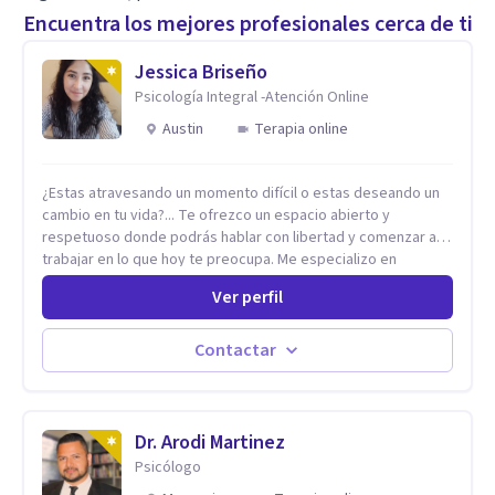
Encuentra los mejores profesionales cerca de ti
Jessica Briseño
Psicología Integral -Atención Online
Austin
Terapia online
¿Estas atravesando un momento difícil o estas deseando un
cambio en tu vida?... Te ofrezco un espacio abierto y
respetuoso donde podrás hablar con libertad y comenzar a
trabajar en lo que hoy te preocupa. Me especializo en
Trastornos de Ansiedad y a lo largo de mi experiencia
Ver perfil
profesional he acompañado a muchas Familias y Parejas con
distintas problemáticas como el manejo del estrés,
Autoestima, Gestión de la Ira, Depresión, Retos en la Crianza,
Contactar
Codependencia, Celos, entre otros. Cuento con más de 12
años de experiencia en el área de la Salud mental y he
trabajado en distintos contextos clínicos con niños,
Adolescentes y Adultos
Dr. Arodi Martinez
Psicólogo