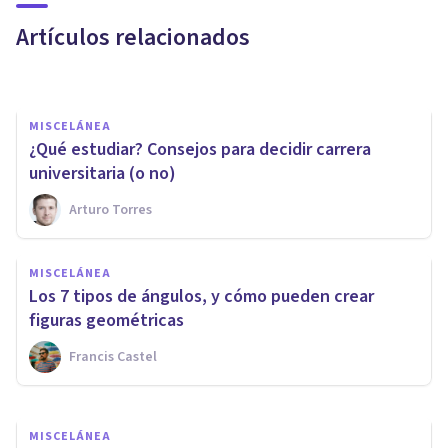
tu carrera universitaria
Artículos relacionados
Bertrand Regader
MISCELÁNEA
¿Qué estudiar? Consejos para decidir carrera
universitaria (o no)
Arturo Torres
MISCELÁNEA
Cómo hacer mejores
MISCELÁNEA
presentaciones de proyecto
Los 7 tipos de ángulos, y cómo pueden crear
con diapositivas
figuras geométricas
Francis Castel
Izzat Haykal
MISCELÁNEA