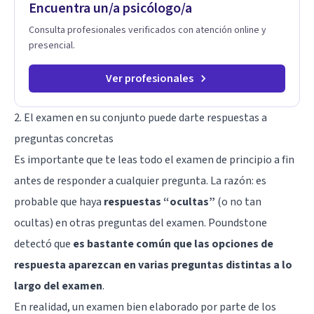
Encuentra un/a psicólogo/a
a superar experiencias traumáticas y mejorar tu calidad de
vida. Tratamiento de Adicciones.
Consulta profesionales verificados con atención online y
presencial.
Ver profesionales
2. El examen en su conjunto puede darte respuestas a
preguntas concretas
Es importante que te leas todo el examen de principio a fin
antes de responder a cualquier pregunta. La razón: es
probable que haya
respuestas “ocultas”
(o no tan
ocultas) en otras preguntas del examen. Poundstone
detectó que
es bastante común que las opciones de
respuesta aparezcan en varias preguntas distintas a lo
largo del examen
.
En realidad, un examen bien elaborado por parte de los