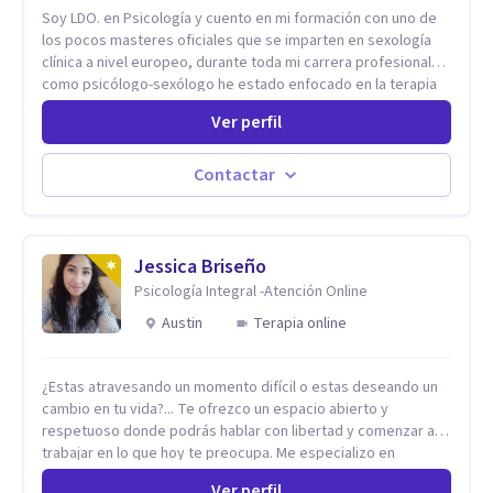
Soy LDO. en Psicología y cuento en mi formación con uno de
los pocos masteres oficiales que se imparten en sexología
clínica a nivel europeo, durante toda mi carrera profesional
como psicólogo-sexólogo he estado enfocado en la terapia
sexual desde una perspectiva multidisciplinar BIO-PSICO-
Ver perfil
SOCIAL ya que aunque las bases de mi trabajo son
psicológicas, si no se tienen en consideración otros factores
la terapia puede no funcionar al tener una visión demasiado
Contactar
simplista, excluyendo de antemano otros factores que
pueden influir. Mi intención es ayudar para conseguir una
mejora global de tu sexualidad, considerando cada caso
como algo particular e intentando adaptarme a tu situación
Jessica Briseño
personal concreta. En especial mi ámbito de trabajo es la
Psicología Integral -Atención Online
disfunción eréctil, la eyaculación precoz y la falta de deseo
Austin
Terapia online
tanto en mujeres como en hombres. La sexualidad es de
enorme importancia tanto para el bienestar físico y mental
como a nivel personal para una buena autoestima y una
¿Estas atravesando un momento difícil o estas deseando un
relación saludable de pareja.
cambio en tu vida?... Te ofrezco un espacio abierto y
respetuoso donde podrás hablar con libertad y comenzar a
trabajar en lo que hoy te preocupa. Me especializo en
Trastornos de Ansiedad y a lo largo de mi experiencia
Ver perfil