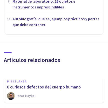
Material de laboratorio: 25 objetos e
9
.
instrumentos imprescindibles
Autobiografía: qué es, ejemplos prácticos y partes
10
.
que debe contener
MISCELÁNEA
6 ejemplos de inteligencia
artificial aplicada a la
sociedad
Artículos relacionados
Joaquín Mateu-Mollá
MISCELÁNEA
6 curiosos defectos del cuerpo humano
Izzat Haykal
MISCELÁNEA