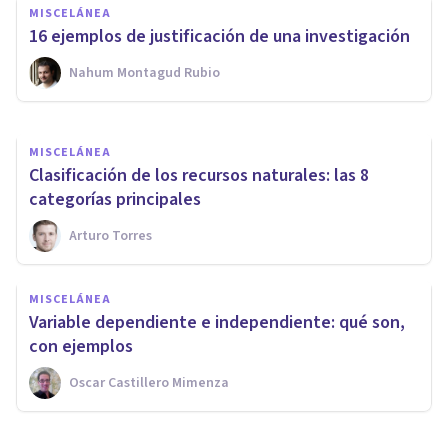
Autoecología: qué es,
MISCELÁNEA
características y funciones
16 ejemplos de justificación de una investigación
Nahum Montagud Rubio
Samuel Antonio Sánchez Amador
MISCELÁNEA
Clasificación de los recursos naturales: las 8
categorías principales
Arturo Torres
MISCELÁNEA
Variable dependiente e independiente: qué son,
con ejemplos
Oscar Castillero Mimenza