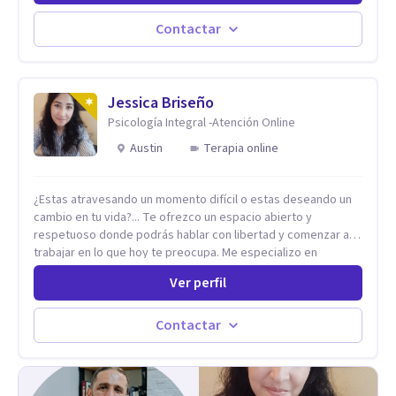
actualidad puedo atenderte de manera presencial y/o virtual,
de lunes a sabado. el costo de cada sesión lo acordamos en
Contactar
el primer contacto
Jessica Briseño
Psicología Integral -Atención Online
Austin
Terapia online
¿Estas atravesando un momento difícil o estas deseando un
cambio en tu vida?... Te ofrezco un espacio abierto y
respetuoso donde podrás hablar con libertad y comenzar a
trabajar en lo que hoy te preocupa. Me especializo en
Trastornos de Ansiedad y a lo largo de mi experiencia
Ver perfil
profesional he acompañado a muchas Familias y Parejas con
distintas problemáticas como el manejo del estrés,
Autoestima, Gestión de la Ira, Depresión, Retos en la Crianza,
Contactar
Codependencia, Celos, entre otros. Cuento con más de 12
años de experiencia en el área de la Salud mental y he
trabajado en distintos contextos clínicos con niños,
Adolescentes y Adultos