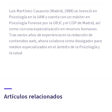
Luis Martínez-Casasola (Madrid, 1988) se licenció en
Psicología en la UAM y cuenta con un máster en
Psicología Forense por la URJC y el COP de Madrid, así
como con una especialización en recursos humanos.
Tras varios años de experiencia en la redacción de
contenidos web, ahora colabora como divulgador para
medios especializados en el ámbito de la Psicología y
la salud.
NEUROCIENCIAS
¿Qué es la Neuroética (y qué
cuestiones investiga)?
Artículos relacionados
Unai Aso Poza