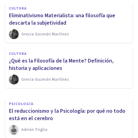
CULTURA
Eliminativismo Materialista: una filosofía que
descarta la subjetividad
Grecia Guzmán Martínez
CULTURA
PSICOLOGÍA
¿Qué es la Filosofía de la Mente? Definición,
¿Dónde está ubicada la mente?
historia y aplicaciones
Grecia Guzmán Martínez
Arturo Torres
PSICOLOGÍA
El reduccionismo y la Psicología: por qué no todo
está en el cerebro
Adrián Triglia