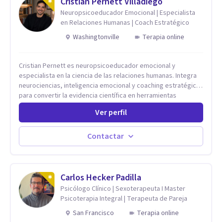
Cristian Pernett Villadiego
Neuropsicoeducador Emocional | Especialista
en Relaciones Humanas | Coach Estratégico
Washingtonville
Terapia online
Cristian Pernett es neuropsicoeducador emocional y
especialista en la ciencia de las relaciones humanas. Integra
neurociencias, inteligencia emocional y coaching estratégico
para convertir la evidencia científica en herramientas
prácticas que mejoran la forma en que las personas viven,
Ver perfil
aman, lideran y se comunican. Con más de 20 años de
experiencia, acompaña a personas, parejas y líderes en
procesos de desarrollo personal y profesional. Su trabajo se
Contactar
centra en la regulación emocional, las relaciones de pareja, la
comunicación efectiva y el liderazgo consciente. Su
metodología combina psicología contemporánea,
neurociencias y estrategias de cambio basadas en evidencia
Carlos Hecker Padilla
para fortalecer la autoestima, desarrollar habilidades
Psicólogo Clínico | Sexoterapeuta I Master
socioemocionales y promover cambios sostenibles. Como
Psicoterapia Integral | Terapeuta de Pareja
divulgador científico, acerca la psicología y las neurociencias
San Francisco
Terapia online
a la vida cotidiana mediante contenidos claros, rigurosos y