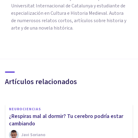
Universitat Internacional de Catalunya y estudiante de
especialización en Cultura e Historia Medieval. Autora
de numerosos relatos cortos, artículos sobre historia y
arte y de una novela histórica.
PSICOLOGÍA
12 curiosidades sobre la mente
humana
Artículos relacionados
Laura Ruiz Mitjana
NEUROCIENCIAS
¿Respiras mal al dormir? Tu cerebro podría estar
cambiando
Javi Soriano
NEUROCIENCIAS