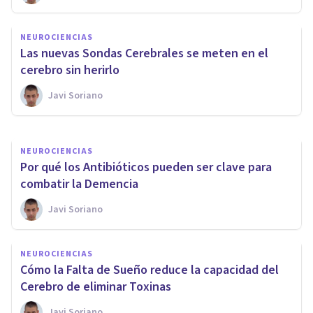
Un nuevo estudio muestra que
NEUROCIENCIAS
tus pupilas son una ventana a
Las nuevas Sondas Cerebrales se meten en el
tus Recuerdos
cerebro sin herirlo
Javi Soriano
Javi Soriano
NEUROCIENCIAS
Por qué los Antibióticos pueden ser clave para
combatir la Demencia
Javi Soriano
NEUROCIENCIAS
Cómo la Falta de Sueño reduce la capacidad del
Cerebro de eliminar Toxinas
Javi Soriano