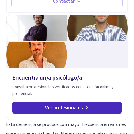
espacio donde se le dará un lugar a esas cuestiones
Contactar
singulares de cada uno, para luego generar cambios. Soy una
persona en constante formación, actualmente curso
seminarios, una especialización en psicoanálisis y también
investigo. Siempre en la búsqueda de ser un mejor
profesional.
Encuentra un/a psicólogo/a
Consulta profesionales verificados con atención online y
presencial.
Ver profesionales
Esta demencia se produce con mayor frecuencia en varones
que en mujeres, si bien las diferencias en prevalencia no son