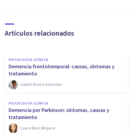
Enfermedad de Creutzfeldt-
Jakob (ECJ): causas, síntomas,
diagnóstico y tratamiento
Artículos relacionados
Isabel Rovira Salvador
PSICOLOGÍA CLÍNICA
Demencia frontotemporal: causas, síntomas y
tratamiento
Isabel Rovira Salvador
PSICOLOGÍA CLÍNICA
PSICOLOGÍA CLÍNICA
Diferencias entre la amnesia y
Demencia por Parkinson: síntomas, causas y
la demencia
tratamiento
Laura Ruiz Mitjana
Unai Aso Poza