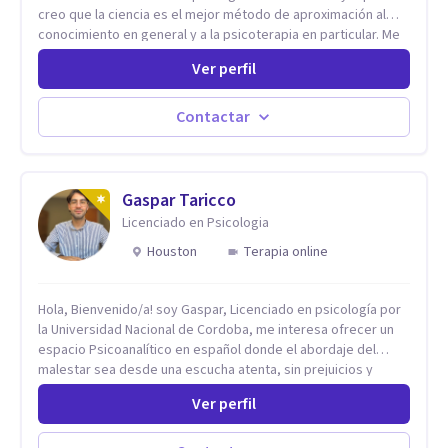
creo que la ciencia es el mejor método de aproximación al
conocimiento en general y a la psicoterapia en particular. Me
interesan los procesos de cambio conductual por los que una
Ver perfil
persona pueda alcanzar sus objetivos, transitando,
aceptando y modificando sus patrones cognitivos y
emocionales. Abordo patologías específicas como trastornos
Contactar
de ansiedad y del ánimo, y también crisis vitales y procesos
de crecimiento personal.
Gaspar Taricco
Licenciado en Psicologia
Houston
Terapia online
Hola, Bienvenido/a! soy Gaspar, Licenciado en psicología por
la Universidad Nacional de Cordoba, me interesa ofrecer un
espacio Psicoanalítico en español donde el abordaje del
malestar sea desde una escucha atenta, sin prejuicios y
rescatando lo singular de cada caso, sin caer en etiquetas.
Ver perfil
Considero que todas las personas en algún momento pueden
sufrir y cada una por cuestiones particulares, es en mi