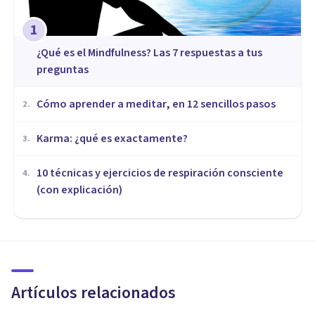
1
¿Qué es el Mindfulness? Las 7 respuestas a tus
preguntas
Cómo aprender a meditar, en 12 sencillos pasos
2
.
​Karma: ¿qué es exactamente?
3
.
10 técnicas y ejercicios de respiración consciente
4
.
(con explicación)
MEDITACIÓN Y MINDFULNESS
Los 7 mejores Cursos de
Mindfulness en Barcelona
Artículos relacionados
Psicología Y Mente