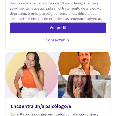
Soy psicoterapeuta con más de 10 años de experiencia en
salud mental, especializada en el tratamiento de ansiedad,
depresión, trauma psicológico, adicciones, dificultades
identitarias y efectos de experiencias tempranas adversas.
Ofrezco un espacio terapéutico seguro, confidencial y
Ver perfil
profundamente humano, donde el dolor emocional puede
transformarse en autoconocimiento, regulación emocional y
bienestar. Trabajo desde un enfoque integrativo que combina
Contactar
psicoanálisis, terapia somática y de trauma, psicología
corporal, Mentalization Based Therapy (MBT), hipnoterapia y
respiración neurodinámica, integrando actualmente la
Psicología Analítica Junguiana. Mi abordaje también incorpora
perspectivas interculturales, ecopsicología y el trabajo
simbólico con el inconsciente, entendiendo que cada
proceso terapéutico es único y requiere una mirada
personalizada.
Encuentra un/a psicólogo/a
Consulta profesionales verificados con atención online y