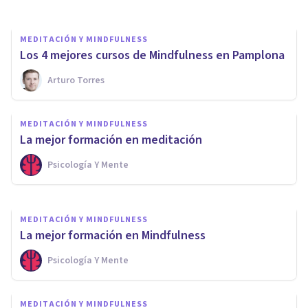
MEDITACIÓN Y MINDFULNESS
Los 4 mejores cursos de Mindfulness en Pamplona
Arturo Torres
MEDITACIÓN Y MINDFULNESS
Cómo practicar Mindfulness,
MEDITACIÓN Y MINDFULNESS
en 6 pasos y consejos
La mejor formación en meditación
Psicología Y Mente
Psicología Y Mente
MEDITACIÓN Y MINDFULNESS
La mejor formación en Mindfulness
Psicología Y Mente
MEDITACIÓN Y MINDFULNESS