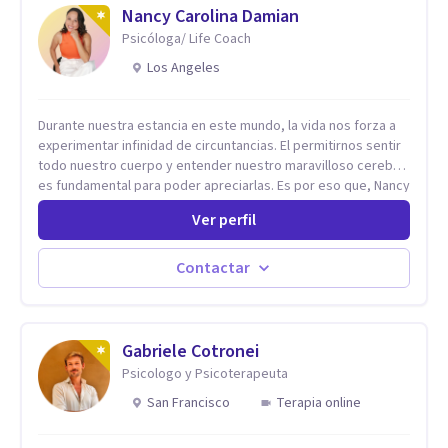
Nancy Carolina Damian
Psicóloga/ Life Coach
Los Angeles
Durante nuestra estancia en este mundo, la vida nos forza a
experimentar infinidad de circuntancias. El permitirnos sentir
todo nuestro cuerpo y entender nuestro maravilloso cerebro,
es fundamental para poder apreciarlas. Es por eso que, Nancy
Damian esta dispuesta a brindarte una mano amiga atravez de
Ver perfil
herramientas fundamentales para crecer y fortalecer tu
mente, alma y SER. El cómo percibimos y manejamos
nuestros diarios sucesos es el detonator que nos lleva al
Contactar
resultado de efectos impactantes que se nos quedaran
memorables. Ayudar a otros seres humanos a disfrutar de la
hermosa vida que hay, es mi placer y deleite ya que ser FELIZ
es derecho de toda la GENTE.
Gabriele Cotronei
Psicologo y Psicoterapeuta
San Francisco
Terapia online