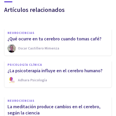
sustancias
Artículos relacionados
Tomás Santa Cecilia
NEUROCIENCIAS
​¿Qué ocurre en tu cerebro cuando tomas café?
NEUROCIENCIAS
Oscar Castillero Mimenza
Circuito de anti-recompensa
del cerebro: qué es y cómo
PSICOLOGÍA CLÍNICA
funciona
¿La psicoterapia influye en el cerebro humano?
Adhara Psicología
Nahum Montagud Rubio
NEUROCIENCIAS
La meditación produce cambios en el cerebro,
según la ciencia