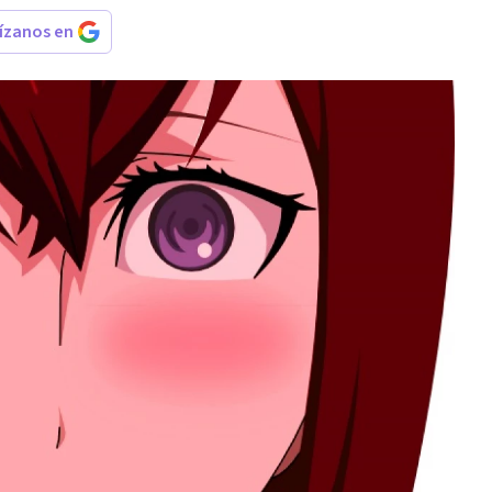
rízanos en