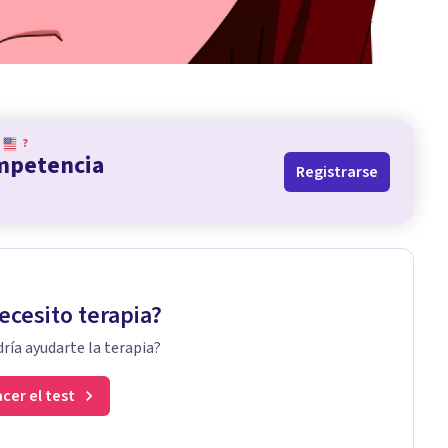
?
ompetencia
Registrarse
ecesito terapia?
ría ayudarte la terapia?
cer el test