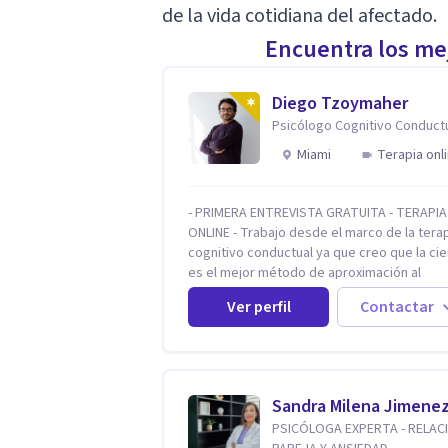
de la vida cotidiana del afectado.
Encuentra los mej
Diego Tzoymaher
Psicólogo Cognitivo Conduct
Miami
Terapia onl
- PRIMERA ENTREVISTA GRATUITA - TERAPIA
ONLINE - Trabajo desde el marco de la tera
cognitivo conductual ya que creo que la cie
es el mejor método de aproximación al
conocimiento en general y a la psicoterapi
Ver perfil
Contactar
particular. Me interesan los procesos de c
conductual por los que una persona pueda
alcanzar sus objetivos, transitando, acept
y modificando sus patrones cognitivos y
emocionales. Abordo patologías específic
Sandra Milena Jimene
como trastornos de ansiedad y del ánimo, 
PSICÓLOGA EXPERTA - RELAC
también crisis vitales y procesos de