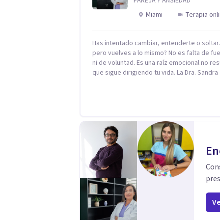
PAREJA Y ANSIEDAD
crecimiento personal.
Miami
Terapia onl
Has intentado cambiar, entenderte o solta
pero vuelves a lo mismo? No es falta de fu
ni de voluntad. Es una raíz emocional no res
que sigue dirigiendo tu vida. La Dra. Sandra
Milena Jiménez Duque es psicóloga clínica 
más de 10 años de experiencia, reconocida
como una de las profesionales más destac
en el abordaje profundo de la ansiedad, la 
autoestima, la dependencia emocional y lo
conflictos de pareja. Ha trabajado con pacientes
en diferentes países, acompañando proce
En
complejos. Su enfoque terapéutico se
diferencia por una premisa clara: no trabaja
Cons
síntoma, trabaja la raíz que lo origina. Su
pres
metodología interviene en tres niveles:
regulación del sistema emocional,
reprocesamiento de heridas de la infancia 
Ve
reestructuración cognitiva profunda,
permitiendo transformar patrones, emoci