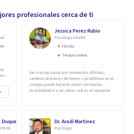
ores profesionales cerca de ti
Jessica Perez Rubio
ual
Psicologa infantil
ine
Florida
Terapia online
pia
Ver a tu hijo pasar por momentos difíciles,
ncia
cambios drásticos de humor o problemas en el
colegio puede hacerte sentir con mucha
a en
incertidumbre y sin saber cuál es el siguiente
ambio
paso. Aquí encontrarás un espacio seguro y
cálido donde tanto tú como tus hijos se sentirán
ando
realmente escuchados, comprendidos y
apoyados para recuperar la tranquilidad en
as
casa. Me especializo en guiar a familias a través
z Duque
Dr. Arodi Martinez
y
de herramientas prácticas y dinámicas
ION DE
Psicólogo
adaptadas a la edad de cada menor, dejando de