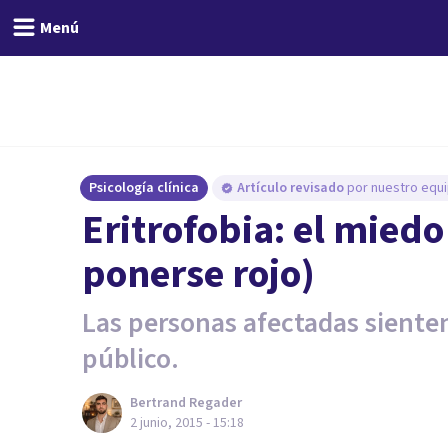
Menú
Psicología clínica
Artículo revisado
por nuestro equi
Eritrofobia: el miedo
ponerse rojo)
Las personas afectadas siente
público.
Bertrand Regader
2 junio, 2015 - 15:18