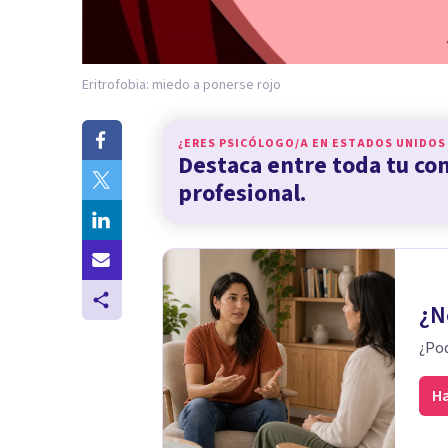
Eritrofobia: miedo a ponerse rojo
¿ERES PSICÓLOGO/A EN
ESTADOS UNIDOS
Destaca entre toda tu c
profesional.
¿N
¿Pod
Ha