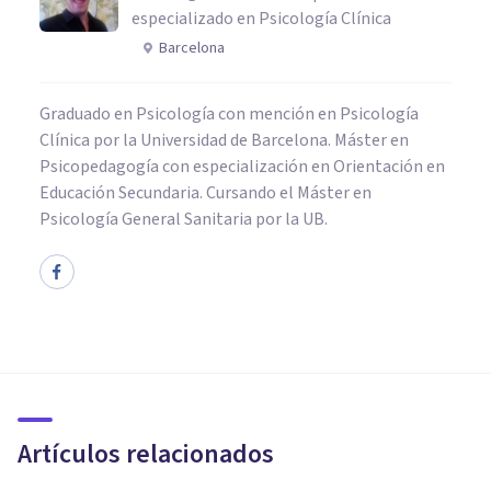
especializado en Psicología Clínica
Barcelona
Graduado en Psicología con mención en Psicología
Clínica por la Universidad de Barcelona. Máster en
Psicopedagogía con especialización en Orientación en
Educación Secundaria. Cursando el Máster en
Psicología General Sanitaria por la UB.
NEUROCIENCIAS
Neurociencias: la nueva forma
de entender a la mente
humana
Artículos relacionados
Adolfo Castañeda