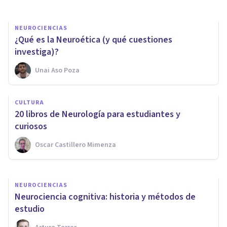
NEUROCIENCIAS
¿Qué es la Neuroética (y qué cuestiones
investiga)?
Unai Aso Poza
NEUROCIENCIAS
La teoría del cerebro triuno de
CULTURA
MacLean: qué es y qué
​20 libros de Neurología para estudiantes y
propone
curiosos
Oscar Castillero Mimenza
Andrés Carrillo
NEUROCIENCIAS
Neurociencia cognitiva: historia y métodos de
estudio