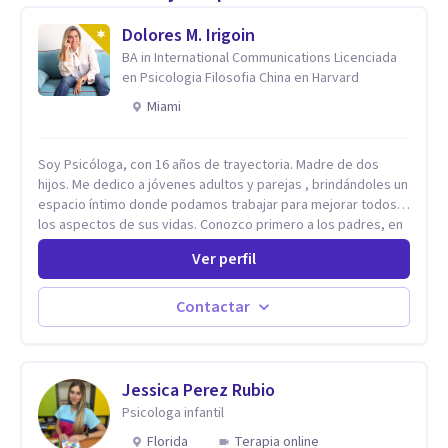
Dolores M. Irigoin
BA in International Communications Licenciada
en Psicologia Filosofia China en Harvard
Miami
Soy Psicóloga, con 16 años de trayectoria. Madre de dos
hijos. Me dedico a jóvenes adultos y parejas , brindándoles un
espacio íntimo donde podamos trabajar para mejorar todos
los aspectos de sus vidas. Conozco primero a los padres, en
el caso de niños u adolescentes, para luego seguir la terapia
Ver perfil
con sus hijos, apuntalándolos en su futuro personal,
universitario y profesional, siempre conteniendo
paralelamente a los padres y brindándoles un espacio de
Contactar
seguridad. Hago terapia de pareja y adultos con método
integrativo. Más información en: intherapy.today
Jessica Perez Rubio
Psicologa infantil
Florida
Terapia online