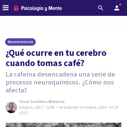
Neurociencias
​¿Qué ocurre en tu cerebro
cuando tomas café?
La cafeína desencadena una serie de
procesos neuroquímicos. ¿Cómo nos
afecta?
Oscar Castillero Mimenza
6 marzo, 2017 - 22:05
— Actualizado
6 octubre, 2024 - 07:29
CEST