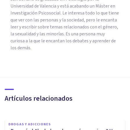
Universidad de Valencia y está acabando un Máster en
Investigación Psicosocial. Le interesa todo lo que tiene
que ver con las personas y la sociedad, pero le encanta
leer y escribir sobre temas relacionados con el género,
la sexualidad y las minorías. Es una persona muy
curiosa a la que le encantan los debates y aprender de
los demás.
DROGAS Y ADICCIONES
Por qué quienes usan
Psicodélicos le tienen menos
Miedo a la Muerte
Artículos relacionados
Javi Soriano
DROGAS Y ADICCIONES