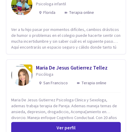
Psicologa infantil
Florida
Terapia online
Ver a tu hijo pasar por momentos difíciles, cambios drásticos
de humor o problemas en el colegio puede hacerte sentir con
mucha incertidumbre y sin saber cuál es el siguiente paso.
Aquí encontrarás un espacio seguro y cálido donde tanto tú
como tus hijos se sentirán realmente escuchados,
comprendidos y apoyados para recuperar la tranquilidad en
casa. Me especializo en guiar a familias a través de
Maria De Jesus Gutierrez Tellez
herramientas prácticas y dinámicas adaptadas a la edad de
Psicóloga
cada menor, dejando de lado las etiquetas y los tecnicismos.
Mi forma de trabajar se centra en entender las emociones
San Francisco
Terapia online
que hay detrás del comportamiento, ayudándoles a
desarrollar la confianza necesaria para superar sus retos y
Maria De Jesus Gutierrez Psicologa Clinica y Sexologa,
fortaleciendo la comunicación entre ustedes. Acompaño a
ademas trabaja terapia de Pareja. Ademas maneja temas de
niños y adolescentes que están lidiando con la ansiedad, la
ansieda, depresion, drogadiccio, Acompa{amiento en
timidez, la rebeldía o dificultades escolares, así como a
divorcio. Maneja enfoque Cognitivo Conductual. Con 20 años
padres que buscan orientación y pautas claras para educar
de experiencia, constantemente capacitandose en las
sin perder la paciencia ni el control. Si estás listo para dar el
Ver perfil
diferntes areas de la Salud Mental.
primer paso hacia una convivencia familiar más armoniosa,