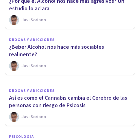
¿Por qué el Alcohol nos hace más agresivos? Un
estudio lo aclara
Javi Soriano
DROGAS Y ADICCIONES
Un estudio confirma que el
DROGAS Y ADICCIONES
Cannabis daña un tipo de
¿Beber Alcohol nos hace más sociables
memoria en la mente
realmente?
Javi Soriano
Javi Soriano
DROGAS Y ADICCIONES
Así es como el Cannabis cambia el Cerebro de las
personas con riesgo de Psicosis
Javi Soriano
PSICOLOGÍA