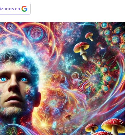
rízanos en