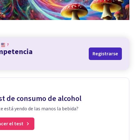
?
ompetencia
Registrarse
st de consumo de alcohol
te está yendo de las manos la bebida?
cer el test