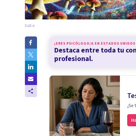
Dall-e
¿ERES PSICÓLOGO/A EN
ESTADOS UNIDOS
Destaca entre toda tu c
profesional.
Te
¿Se 
Ha