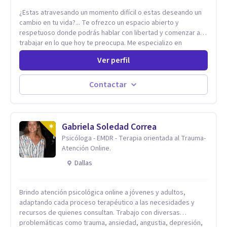
¿Estas atravesando un momento difícil o estas deseando un
cambio en tu vida?... Te ofrezco un espacio abierto y
respetuoso donde podrás hablar con libertad y comenzar a
trabajar en lo que hoy te preocupa. Me especializo en
Trastornos de Ansiedad y a lo largo de mi experiencia
Ver perfil
profesional he acompañado a muchas Familias y Parejas con
distintas problemáticas como el manejo del estrés,
Autoestima, Gestión de la Ira, Depresión, Retos en la Crianza,
Contactar
Codependencia, Celos, entre otros. Cuento con más de 12
años de experiencia en el área de la Salud mental y he
trabajado en distintos contextos clínicos con niños,
Adolescentes y Adultos
Gabriela Soledad Correa
Psicóloga - EMDR - Terapia orientada al Trauma-
Atención Online.
Dallas
Brindo atención psicológica online a jóvenes y adultos,
adaptando cada proceso terapéutico a las necesidades y
recursos de quienes consultan. Trabajo con diversas
problemáticas como trauma, ansiedad, angustia, depresión,