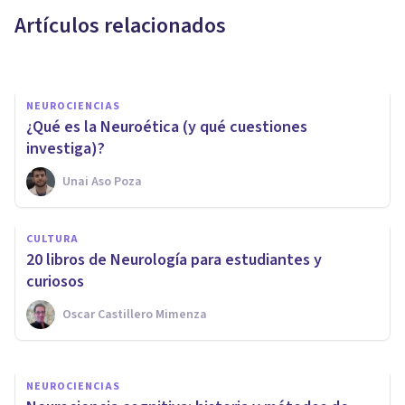
humana
Artículos relacionados
Adolfo Castañeda
NEUROCIENCIAS
¿Qué es la Neuroética (y qué cuestiones
investiga)?
Unai Aso Poza
NEUROCIENCIAS
La teoría del cerebro triuno de
CULTURA
MacLean: qué es y qué
​20 libros de Neurología para estudiantes y
propone
curiosos
Oscar Castillero Mimenza
Andrés Carrillo
NEUROCIENCIAS