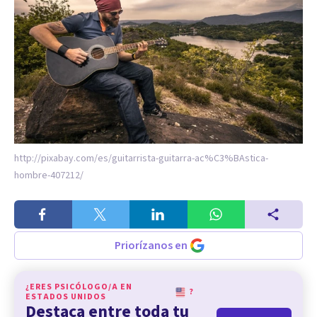
http://pixabay.com/es/guitarrista-guitarra-ac%C3%BAstica-
hombre-407212/
Priorízanos en
¿ERES PSICÓLOGO/A EN
?
ESTADOS UNIDOS
Destaca entre toda tu