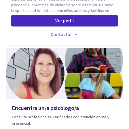
psicosocial a victimas de violencia social y familiar. He tenido
la oportunidad de trabajar con niños adultos y familias en
todos los espacios y esto me ha dado un una variedad de
Ver perfil
aprendizajes que ahora pongo a tu disposicion. En la
actualidad puedo atenderte de manera presencial y/o virtual,
de lunes a sabado. el costo de cada sesión lo acordamos en
Contactar
el primer contacto
Encuentra un/a psicólogo/a
Consulta profesionales verificados con atención online y
presencial.