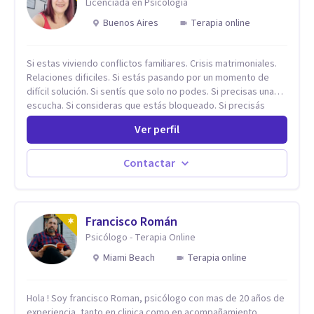
Licenciada en Psicología
Buenos Aires
Terapia online
Si estas viviendo conflictos familiares. Crisis matrimoniales.
Relaciones dificiles. Si estás pasando por un momento de
difícil solución. Si sentís que solo no podes. Si precisas una
escucha. Si consideras que estás bloqueado. Si precisás
comprensión. Si no logras definir proyectos, objetivos,
Ver perfil
sueños, deseos. Si pensás que lo que te pasa no es tan
grave, pero podría ayudar. Si estás en adicciones y tu
intención es hacer algo con lo que te está pasando. No dudes
Contactar
en comunicarte a fin de comenzar a resolver la situación que
está generando esa angustia.
Francisco Román
Psicólogo - Terapia Online
Miami Beach
Terapia online
Hola ! Soy francisco Roman, psicólogo con mas de 20 años de
experiencia, tanto en clinica como en acompañamiento