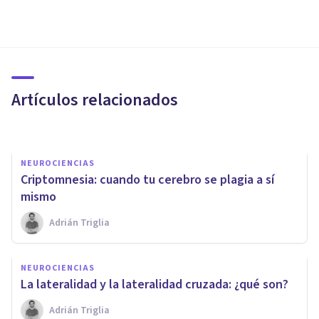
NEUROCIENCIAS
“Sólo usamos un 10% del
cerebro”: ¿mito o realidad?
Artículos relacionados
Adrián Triglia
NEUROCIENCIAS
​Criptomnesia: cuando tu cerebro se plagia a sí
mismo
Adrián Triglia
NEUROCIENCIAS
NEUROCIENCIAS
7 documentales que hablan
La lateralidad y la lateralidad cruzada: ¿qué son?
sobre el cerebro humano
Adrián Triglia