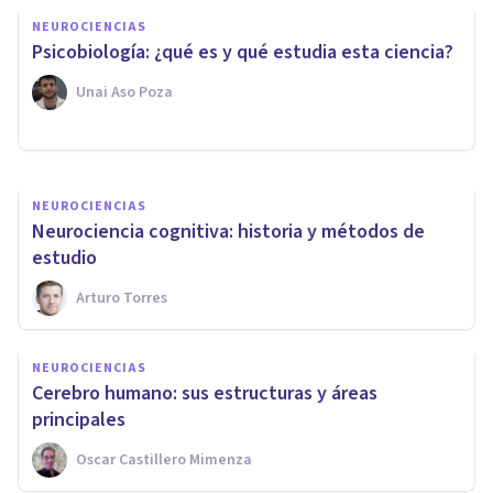
NEUROCIENCIAS
de entender a la mente
Psicobiología: ¿qué es y qué estudia esta ciencia?
humana
Unai Aso Poza
Adolfo Castañeda
NEUROCIENCIAS
Neurociencia cognitiva: historia y métodos de
estudio
Arturo Torres
NEUROCIENCIAS
Cerebro humano: sus estructuras y áreas
principales
Oscar Castillero Mimenza