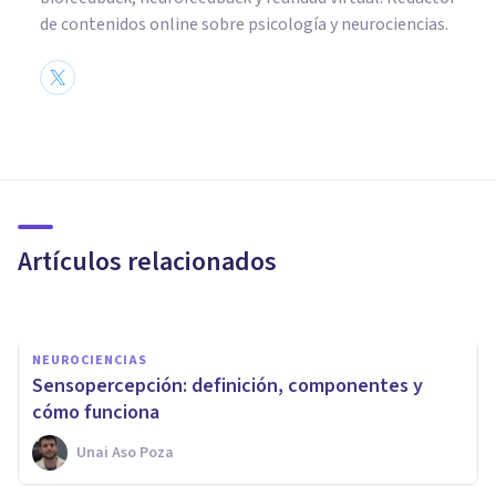
de contenidos online sobre psicología y neurociencias.
NEUROCIENCIAS
​Agnosia visual: la incapacidad
para comprender estímulos
visuales
Artículos relacionados
Joan Jiménez-Balado
NEUROCIENCIAS
Sensopercepción: definición, componentes y
cómo funciona
Unai Aso Poza
NEUROCIENCIAS
Neurociencias: la nueva forma