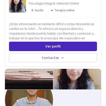
Psicología Integral -Atención Online
Austin
Terapia online
¿Estas atravesando un momento difícil o estas deseando un
cambio en tu vida?... Te ofrezco un espacio abierto y
respetuoso donde podrás hablar con libertad y comenzar a
trabajar en lo que hoy te preocupa. Me especializo en
Trastornos de Ansiedad y a lo largo de mi experiencia
Ver perfil
profesional he acompañado a muchas Familias y Parejas con
distintas problemáticas como el manejo del estrés,
Autoestima, Gestión de la Ira, Depresión, Retos en la Crianza,
Contactar
Codependencia, Celos, entre otros. Cuento con más de 12
años de experiencia en el área de la Salud mental y he
trabajado en distintos contextos clínicos con niños,
Adolescentes y Adultos