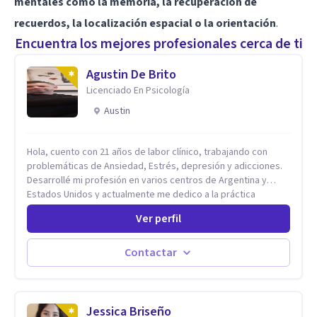
mentales como la memoria, la recuperación de
recuerdos, la localización espacial o la orientación
.
Encuentra los mejores profesionales cerca de ti
Agustin De Brito
Licenciado En Psicología
Austin
Hola, cuento con 21 años de labor clínico, trabajando con
problemáticas de Ansiedad, Estrés, depresión y adicciones.
Desarrollé mi profesión en varios centros de Argentina y
Estados Unidos y actualmente me dedico a la práctica
privada. Utilizo terapias cognitivas conductuales basadas en
Ver perfil
evidencia científica con comprobados resultados. Los
objetivos terapéuticos están centrados en brindar
herramientas concretas para el cambio, que permitan
Contactar
desarrollar nuevas habilidades y estrategias basadas en la
salud y calidad de vida.
Jessica Briseño